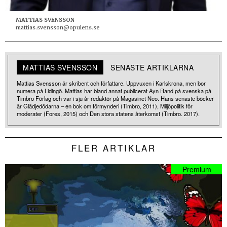
MATTIAS SVENSSON
mattias.svensson@opulens.se
MATTIAS SVENSSON
SENASTE ARTIKLARNA
Mattias Svensson är skribent och författare. Uppvuxen i Karlskrona, men bor
numera på Lidingö. Mattias har bland annat publicerat Ayn Rand på svenska på
Timbro Förlag och var i sju år redaktör på Magasinet Neo. Hans senaste böcker
är Glädjedödarna – en bok om förmynderi (Timbro, 2011), Miljöpolitik för
moderater (Fores, 2015) och Den stora statens återkomst (Timbro. 2017).
FLER ARTIKLAR