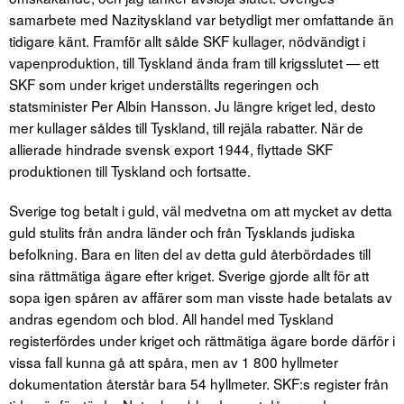
samarbete med Nazityskland var betydligt mer omfattande än
tidigare känt. Framför allt sålde SKF kullager, nödvändigt i
vapenproduktion, till Tyskland ända fram till krigsslutet — ett
SKF som under kriget underställts regeringen och
statsminister Per Albin Hansson. Ju längre kriget led, desto
mer kullager såldes till Tyskland, till rejäla rabatter. När de
allierade hindrade svensk export 1944, flyttade SKF
produktionen till Tyskland och fortsatte.
Sverige tog betalt i guld, väl medvetna om att mycket av detta
guld stulits från andra länder och från Tysklands judiska
befolkning. Bara en liten del av detta guld återbördades till
sina rättmätiga ägare efter kriget. Sverige gjorde allt för att
sopa igen spåren av affärer som man visste hade betalats av
andras egendom och blod. All handel med Tyskland
registerfördes under kriget och rättmätiga ägare borde därför i
vissa fall kunna gå att spåra, men av 1 800 hyllmeter
dokumentation återstår bara 54 hyllmeter. SKF:s register från