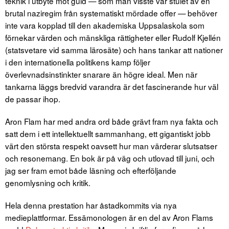
teknik i utbyte mot guld — som man visste var stulet av en
brutal naziregim från systematiskt mördade offer — behöver
inte vara kopplad till den akademiska Uppsalaskola som
förnekar värden och mänskliga rättigheter eller Rudolf Kjellén
(statsvetare vid samma lärosäte) och hans tankar att nationer
i den internationella politikens kamp följer
överlevnadsinstinkter snarare än högre ideal. Men när
tankarna läggs bredvid varandra är det fascinerande hur väl
de passar ihop.
Aron Flam har med andra ord både grävt fram nya fakta och
satt dem i ett intellektuellt sammanhang, ett gigantiskt jobb
värt den största respekt oavsett hur man värderar slutsatser
och resonemang. En bok är på väg och utlovad till juni, och
jag ser fram emot både läsning och efterföljande
genomlysning och kritik.
Hela denna prestation har åstadkommits via nya
medieplattformar. Essämonologen är en del av Aron Flams