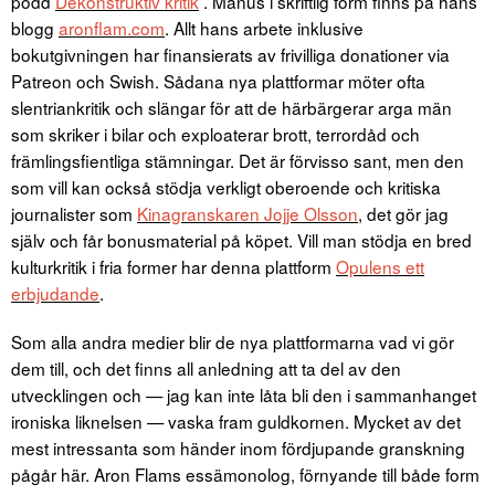
podd
Dekonstruktiv kritik
. Manus i skriftlig form finns på hans
blogg
aronflam.com
. Allt hans arbete inklusive
bokutgivningen har finansierats av frivilliga donationer via
Patreon och Swish. Sådana nya plattformar möter ofta
slentriankritik och slängar för att de härbärgerar arga män
som skriker i bilar och exploaterar brott, terrordåd och
främlingsfientliga stämningar. Det är förvisso sant, men den
som vill kan också stödja verkligt oberoende och kritiska
journalister som
Kinagranskaren Jojje Olsson
, det gör jag
själv och får bonusmaterial på köpet. Vill man stödja en bred
kulturkritik i fria former har denna plattform
Opulens ett
erbjudande
.
Som alla andra medier blir de nya plattformarna vad vi gör
dem till, och det finns all anledning att ta del av den
utvecklingen och — jag kan inte låta bli den i sammanhanget
ironiska liknelsen — vaska fram guldkornen. Mycket av det
mest intressanta som händer inom fördjupande granskning
pågår här. Aron Flams essämonolog, förnyande till både form