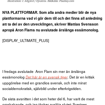
Illustration: C Altgård / Opulens. Bildkälla: Pixabay.com
NYA PLATTFORMAR. Som alla andra medier blir de nya
plattformarna vad vi gör dem till och det finns all anledning
att ta del av den utvecklingen, skriver Mattias Svensson
apropå Aron Flams nu avslutade årslånga essämonolog.
[DISPLAY_ULTIMATE_PLUS]
I fredags avslutade Aron Flam sin mer än årslånga
essämonolog
. Det är en kritisk
Det här är en svensk tiger
uppgörelse med en grandios svensk, och inte minst
socialdemokratisk, självbild under efterkrigstiden.
De sista avsnitten i det som heter del 6, har varit de mest
omskakande, och jag tänker avslöja slutet: Sveriges