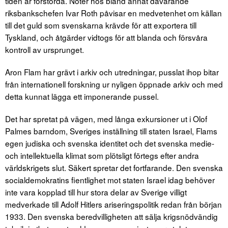
tiden är förstörda. Noter hos bland annat dåvarande
riksbankschefen Ivar Roth påvisar en medvetenhet om källan
till det guld som svenskarna krävde för att exportera till
Tyskland, och åtgärder vidtogs för att blanda och försvåra
kontroll av ursprunget.
Aron Flam har grävt i arkiv och utredningar, pusslat ihop bitar
från internationell forskning ur nyligen öppnade arkiv och med
detta kunnat lägga ett imponerande pussel.
Det har spretat på vägen, med långa exkursioner ut i Olof
Palmes barndom, Sveriges inställning till staten Israel, Flams
egen judiska och svenska identitet och det svenska medie-
och intellektuella klimat som plötsligt förtegs efter andra
världskrigets slut. Säkert spretar det fortfarande. Den svenska
socialdemokratins fientlighet mot staten Israel idag behöver
inte vara kopplad till hur stora delar av Sverige villigt
medverkade till Adolf Hitlers ariseringspolitik redan från början
1933. Den svenska beredvilligheten att sälja krigsnödvändig