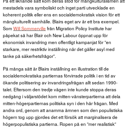
På ett liknande sätt kom deras stöd för mångkulturalismen att
mestadels vara symboliskt och inget parti utvecklade en
koherent politik eller ens en socialdemokratisk vision för ett
mångkulturellt samhälle. Blairs eget arv är ett bra exempel.
Som
Will Sommerville
från Migration Policy Institute har
påpekat så har Blair och New Labour öppnat upp för
ekonomisk invandring men offentligt kampanjat för ”en
starkare, mer restriktiv inställning när det gäller asyl med
tanke på säkerhetsfrågor”.
På många sätt är Blairs inställning en illustration till de
socialdemokratiska partiernas förvirrade politik i en tid av
ökande politisering av invandringsfrågan allt sedan 1990-
talet. Eftersom den tredje vägen inte kunde stoppa deras
nedgång i väljarstödet kom mitten-vänsterpartierna att dela
mitten-högerpartiernas politiska syn i den här frågan. Med
andra ord, genom att anamma ämnen som den populistiska
högern tog upp gjordes det ett försök att marginalisera de
högerpopulistiska partierna. Ropen på en ”mer realistisk”