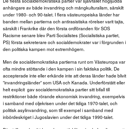
De flesta socialdemokratiska partier var självfallet högljudda
anhängare av både invandring och mångkulturalism, särskilt
under 1980- och 90-talet. I flera västeuropeiska länder har
banden mellan partierna och antirasistiska rörelser varit tajta,
särskilt i Frankrike där den första ordföranden för SOS
Racisme senare blev Parti Socialistes (Socialistiska partiet,
PS) första sekreterare och socialdemokrater var i förgrunden i
den politiska kampen mot extremhögern.
Men de socialdemokratiska partierna runt om Västeuropa var
ofta mindre stöttande i den kampen i sin faktiska politik. De
accepterade inte eller erkände inte att deras länder hade blivit
”invandringsländer” som USA och Kanada. Underförstått eller
helt explicit gav socialdemokratiska partier sitt bifall till
restriktioner både rörande ekonomisk invandring, exempelvis
i samband med oljekrisen under det tidiga 1970-talet, och
politisk asylinvandring, som till exempel i samband med
inbördeskriget i Jugoslavien under det tidiga 1990-talet.