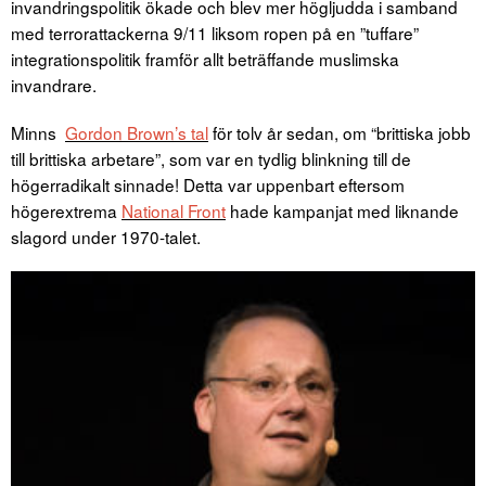
invandringspolitik ökade och blev mer högljudda i samband
med terrorattackerna 9/11 liksom ropen på en ”tuffare”
integrationspolitik framför allt beträffande muslimska
invandrare.
Minns
Gordon Brown’s tal
för tolv år sedan, om “brittiska jobb
till brittiska arbetare”, som var en tydlig blinkning till de
högerradikalt sinnade! Detta var uppenbart eftersom
högerextrema
National Front
hade kampanjat med liknande
slagord under 1970-talet.