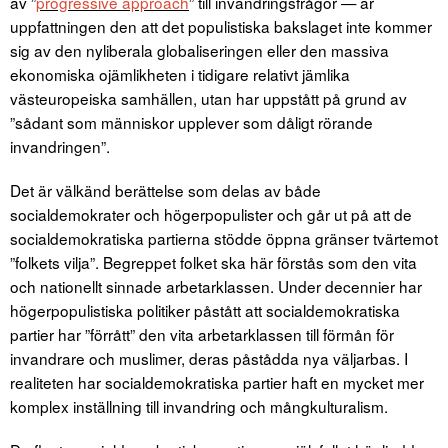
av ”
progressive approach
” till invandringsfrågor — är
uppfattningen den att det populistiska bakslaget inte kommer
sig av den nyliberala globaliseringen eller den massiva
ekonomiska ojämlikheten i tidigare relativt jämlika
västeuropeiska samhällen, utan har uppstått på grund av
”sådant som människor upplever som dåligt rörande
invandringen”.
Det är välkänd berättelse som delas av både
socialdemokrater och högerpopulister och går ut på att de
socialdemokratiska partierna stödde öppna gränser tvärtemot
”folkets vilja”. Begreppet folket ska här förstås som den vita
och nationellt sinnade arbetarklassen. Under decennier har
högerpopulistiska politiker påstått att socialdemokratiska
partier har ”förrått” den vita arbetarklassen till förmån för
invandrare och muslimer, deras påstådda nya väljarbas. I
realiteten har socialdemokratiska partier haft en mycket mer
komplex inställning till invandring och mångkulturalism.