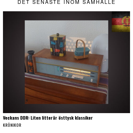
DET SENASTE INOM SAMHÄLLE
Veckans DDR: Liten litterär östtysk klassiker
KRÖNIKOR