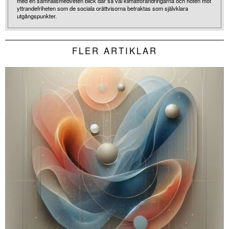
med en samhällsmedveten blick där så väl klimatförändringarna och hoten mot
yttrandefriheten som de sociala orättvisorna betraktas som självklara
utgångspunkter.
FLER ARTIKLAR