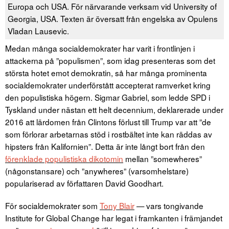
Europa och USA. För närvarande verksam vid University of
Georgia, USA. Texten är översatt från engelska av Opulens
Vladan Lausevic.
Medan många socialdemokrater har varit i frontlinjen i
attackerna på ”populismen”, som idag presenteras som det
största hotet emot demokratin, så har många prominenta
socialdemokrater underförstått accepterat ramverket kring
den populistiska högern. Sigmar Gabriel, som ledde SPD i
Tyskland under nästan ett helt decennium, deklarerade under
2016 att lärdomen från Clintons förlust till Trump var att ”de
som förlorar arbetarnas stöd i rostbältet inte kan räddas av
hipsters från Kalifornien”. Detta är inte långt bort från den
förenklade populistiska dikotomin
mellan ”somewheres”
(någonstansare) och ”anywheres” (varsomhelstare)
populariserad av författaren David Goodhart.
För socialdemokrater som
Tony Blair
— vars tongivande
Institute for Global Change har legat i framkanten i främjandet