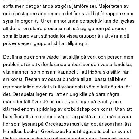
soffa men det går ändå att göra jämförelser. Majoriteten av
nobelpristagare är män men det finns väldigt få rappare som
syns i morgon-tv. Ur ett annorlunda perspektiv kan det tyckas
att det är en större prestation att slå sig igenom på arenor
som tidigare varit stängda för vissa grupper än att vinna ett
pris ens egen grupp alltid haft tillgång till.
Det finns ett enormt värde i att skilja på verk och person men
problemet är att vi fortfarande enbart ser den västerländska,
vita mannen som ensam kapabel till att frigöra sig själv från
sin konst. Resten av oss är bundna till att i bästa fall bli en
representation av det vi uttrycker och i värsta fall dömda för
det. Det spelar ingen roll att en ung kille på bara några
månader fått över 40 miljoner lyssningar på Spotify och
därmed enorm spridning av sitt budskap och konst. Utan att
ha siffror att jämföra med vågar jag påstå att det måste vara
fler som lyssnat på Greekazos musik än det är som har läst
Handkes böcker. Greekazos konst ifrågasätts och ansvaret
för hur hans texter kan påverka andra unga läggs på hans