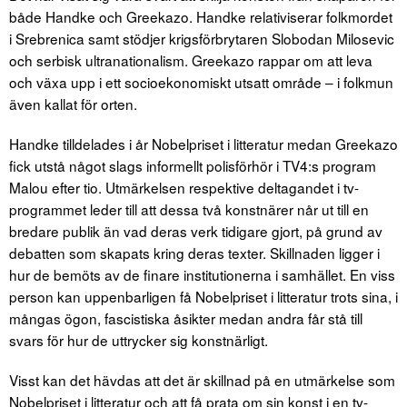
både Handke och Greekazo. Handke relativiserar folkmordet
i Srebrenica samt stödjer krigsförbrytaren Slobodan Milosevic
och serbisk ultranationalism. Greekazo rappar om att leva
och växa upp i ett socioekonomiskt utsatt område – i folkmun
även kallat för orten.
Handke tilldelades i år Nobelpriset i litteratur medan Greekazo
fick utstå något slags informellt polisförhör i TV4:s program
Malou efter tio. Utmärkelsen respektive deltagandet i tv-
programmet leder till att dessa två konstnärer når ut till en
bredare publik än vad deras verk tidigare gjort, på grund av
debatten som skapats kring deras texter. Skillnaden ligger i
hur de bemöts av de finare institutionerna i samhället. En viss
person kan uppenbarligen få Nobelpriset i litteratur trots sina, i
mångas ögon, fascistiska åsikter medan andra får stå till
svars för hur de uttrycker sig konstnärligt.
Visst kan det hävdas att det är skillnad på en utmärkelse som
Nobelpriset i litteratur och att få prata om sin konst i en tv-