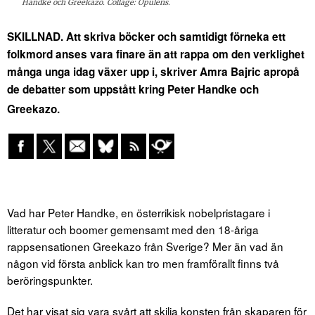
Handke och Greekazo. Collage: Opulens.
SKILLNAD. Att skriva böcker och samtidigt förneka ett
folkmord anses vara finare än att rappa om den verklighet
många unga idag växer upp i, skriver Amra Bajric apropå
de debatter som uppstått kring Peter Handke och
Greekazo.
Vad har Peter Handke, en österrikisk nobelpristagare i
litteratur och boomer gemensamt med den 18-åriga
rappsensationen Greekazo från Sverige? Mer än vad än
någon vid första anblick kan tro men framförallt finns två
beröringspunkter.
Det har visat sig vara svårt att skilja konsten från skaparen för