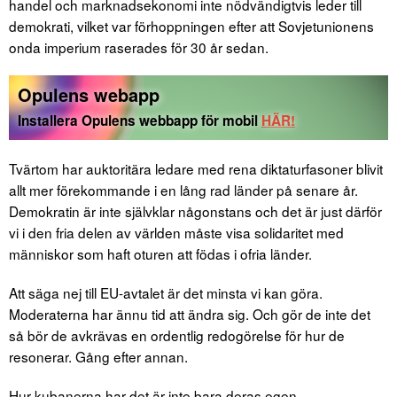
handel och marknadsekonomi inte nödvändigtvis leder till
demokrati, vilket var förhoppningen efter att Sovjetunionens
onda imperium raserades för 30 år sedan.
Opulens webapp
Installera Opulens webbapp för mobil
HÄR!
Tvärtom har auktoritära ledare med rena diktaturfasoner blivit
allt mer förekommande i en lång rad länder på senare år.
Demokratin är inte självklar någonstans och det är just därför
vi i den fria delen av världen måste visa solidaritet med
människor som haft oturen att födas i ofria länder.
Att säga nej till EU-avtalet är det minsta vi kan göra.
Moderaterna har ännu tid att ändra sig. Och gör de inte det
så bör de avkrävas en ordentlig redogörelse för hur de
resonerar. Gång efter annan.
Hur kubanerna har det är inte bara deras egen