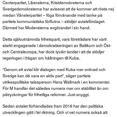
Centerpartiet, Liberalerna, Kristdemokraterna och
Sverigedemokraterna har aviserat att de kommer att rösta nej
medan Vänsterpartiet – föga förvånande med tanke på
partiets kommunistiska förflutna – stödjer avtalsförslaget.
Därmed har Moderaterna avgörandet i sin hand.
Detta självutnämnda frihetsparti, vars företrädare har varit
starkt engagerade i demokratiseringen av Baltikum och Öst-
och Centraleuropa, har dock tyvärr landat i att de stödjer
regeringen i frågan om hållningen till Kuba.
”Genom ett avtal blir dialogen med Kuba mer ordnad och
Sverige kan då vara en aktiv part”, säger partiets
utrikespolitiske talesperson Hans Wallmark i en kommentar.
För M handlar det således numera mer om stabilitet än om
påtryckningar för frihetliga reformer. Just snyggt.
Sedan avtalet förhandlades fram 2016 har den politiska
utvecklingen gått i fel riktning. Och vi vet numera också att