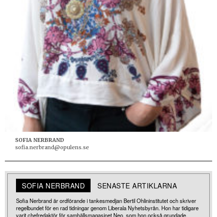
SOFIA NERBRAND
sofia.nerbrand@opulens.se
SOFIA NERBRAND
SENASTE ARTIKLARNA
Sofia Nerbrand är ordförande i tankesmedjan Bertil Ohlininstitutet och skriver
regelbundet för en rad tidningar genom Liberala Nyhetsbyrån. Hon har tidigare
varit chefredaktör för samhällsmagasinet Neo, som hon också grundade,