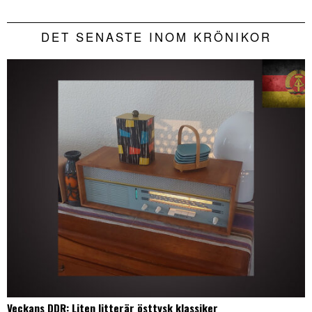
DET SENASTE INOM KRÖNIKOR
Veckans DDR: Liten litterär östtysk klassiker