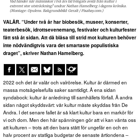
Vad händer när människor i två års tid tvingats avstå från kultur i
extremt stor utsträckning? undrar Nathan Hamelberg i dagens krönika.
(Montage: Opulens. Bakgrundsbild: Geralt / Pixabay.com.)
VALÅR. “Under två år har biobesök, museer, konserter,
teaterbesök, idrottsevenemang, festivaler och kulturfester
fått stå åt sidan. Att då blåsa till strid mot kulturen behöver
inte nödvändigtvis vara det smartaste populistiska
draget”, skriver Nathan Hamelberg.
2022 och det är valår och valrörelse. Kultur är därmed en
massa motsägelsefulla saker samtidigt. Å ena sidan
syndabock: kultur är anledning till samhällets förfall. Å andra
sidan något skyddsvärt: vår kultur måste skyddas från De
Andra. I det senare fallet är så klart kultur bara en markör för
vi och dom. Men den här spänningen gör att vi kan vänta oss
att kulturen – trots att den bara stått för ungefär en och en
halv procent av statliga budgetar de senaste årtiondena –