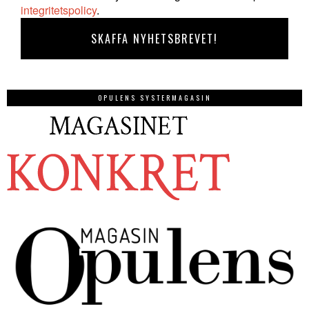
integritetspolicy
.
OPULENS SYSTERMAGASIN