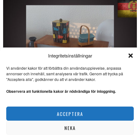
Integritetsinställningar
Vi använder kakor för att förbättra din användarupplevelse, anpassa
annonser och innehåll, samt analysera vår trafik. Genom att trycka på
SE ÄVEN
"Acceptera alla", godkänner du att vi använder kakor.
Skansen behöver en tydlig
framtidsplan
Observera att funktionella kakor är nödvändiga för inloggning.
SKANSEN. Den akuta faran är
över, nu behöver Skansen en
Veckans DDR: Kulinarisk kultur i socialismens namn
ACCEPTERA
KRÖNIKOR
Lokko X Fasching – ett
lovvärt initiativ
NEKA
LIVEMUSIK. ”Andres Lokko
ska ha en eloge för att ha