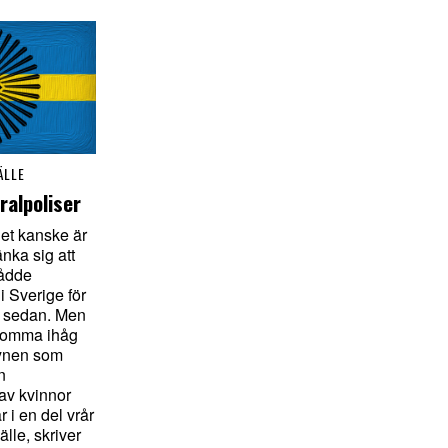
ÄLLE
ralpoliser
t kanske är
änka sig att
rådde
i Sverige för
e sedan. Men
t komma ihåg
ynen som
n
av kvinnor
r i en del vrår
lle, skriver