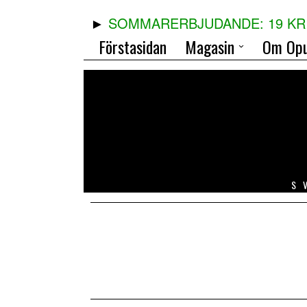
SOMMARERBJUDANDE: 19 KR 
Förstasidan
Magasin
Om Opu
S