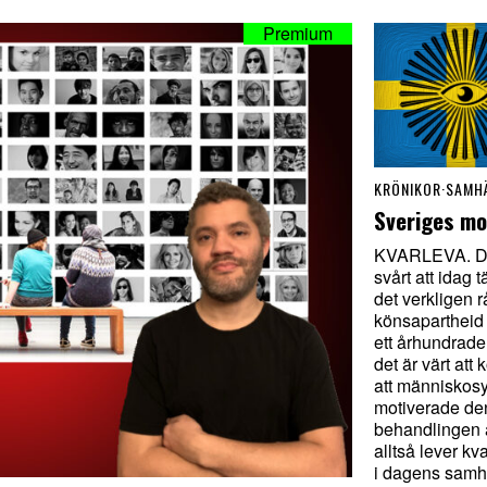
KRÖNIKOR
·
SAMH
Sveriges mo
KVARLEVA. De
svårt att idag t
det verkligen 
könsapartheid 
ett århundrad
det är värt at
att människos
motiverade de
behandlingen 
alltså lever kva
i dagens samhä