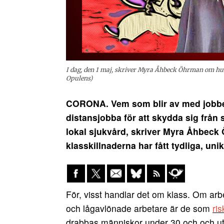
I dag, den 1 maj, skriver Myra Åhbeck Öhrman om hur 
Opulens)
CORONA. Vem som blir av med jobbe
distansjobba för att skydda sig från s
lokal sjukvård, skriver Myra Åhbec
klasskillnaderna har fått tydliga, un
För, visst handlar det om klass. Om arbe
och lågavlönade arbetare är de som
ris
drabbas människor under 30 och och ut