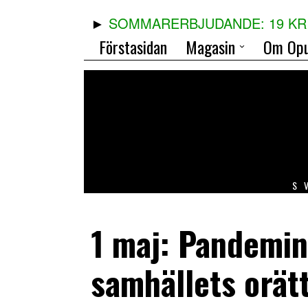
SOMMARERBJUDANDE: 19 KR 
Förstasidan
Magasin
Om Opu
S
1 maj: Pandemin
samhällets orät