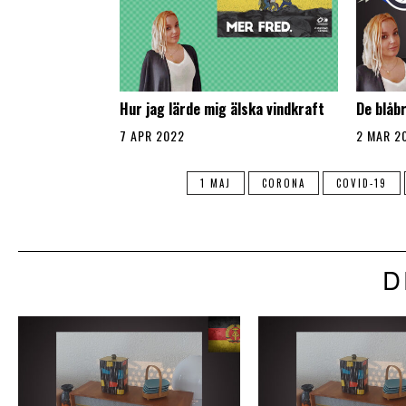
Hur jag lärde mig älska vindkraft
De blåb
7 APR 2022
2 MAR 2
1 MAJ
CORONA
COVID-19
D