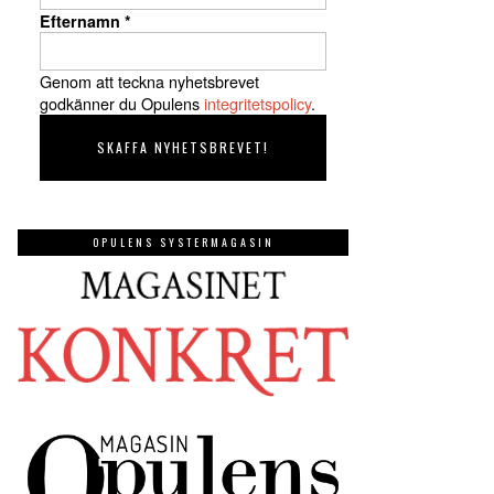
Efternamn
*
Genom att teckna nyhetsbrevet
godkänner du Opulens
integritetspolicy
.
OPULENS SYSTERMAGASIN