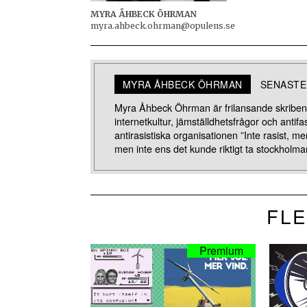
MYRA ÅHBECK ÖHRMAN
myra.ahbeck.ohrman@opulens.se
MYRA ÅHBECK ÖHRMAN
SENASTE
Myra Åhbeck Öhrman är frilansande skribent,
internetkultur, jämställdhetsfrågor och ant
antirasistiska organisationen ”Inte rasist, m
men inte ens det kunde riktigt ta stockholm
FLE