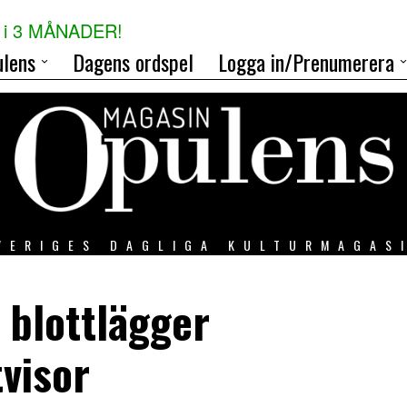
i 3 MÅNADER!
lens
Dagens ordspel
Logga in/Prenumerera
VERIGES DAGLIGA KULTURMAGAS
 blottlägger
tvisor