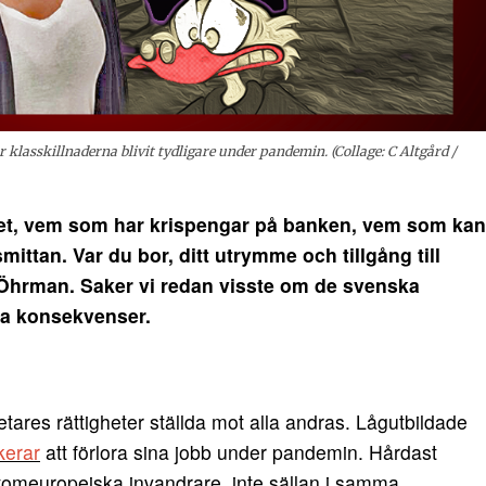
klasskillnaderna blivit tydligare under pandemin. (Collage: C Altgård /
t, vem som har krispengar på banken, vem som kan
mittan. Var du bor, ditt utrymme och tillgång till
k Öhrman.
Saker vi redan visste om de svenska
ika konsekvenser.
tares rättigheter ställda mot alla andras. Lågutbildade
kerar
att förlora sina jobb under pandemin. Hårdast
omeuropeiska invandrare, inte sällan i samma