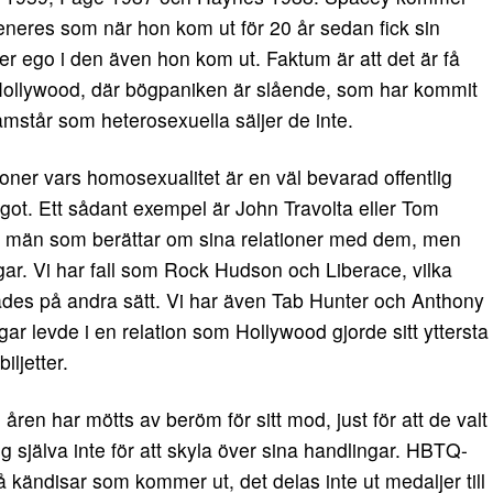
eres som när hon kom ut för 20 år sedan fick sin
ter ego i den även hon kom ut. Faktum är att det är få
 Hollywood, där bögpaniken är slående, som har kommit
mstår som heterosexuella säljer de inte.
oner vars homosexualitet är en väl bevarad offentlig
got. Ett sådant exempel är John Travolta eller Tom
r män som berättar om sina relationer med dem, men
ar. Vi har fall som Rock Hudson och Liberace, vilka
rades på andra sätt. Vi har även Tab Hunter och Anthony
 levde i en relation som Hollywood gjorde sitt yttersta
iljetter.
n har mötts av beröm för sitt mod, just för att de valt
ig själva inte för att skyla över sina handlingar. HBTQ-
 kändisar som kommer ut, det delas inte ut medaljer till