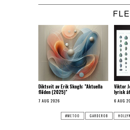
FLE
Diktsvit av Erik Skogh: ”Aktuella
Viktor 
flöden (2025)”
lyrisk 
7 AUG 2026
6 AUG 2
#METOO
GARDEROB
HOLLY