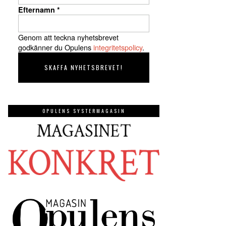
Efternamn
*
Genom att teckna nyhetsbrevet
godkänner du Opulens
integritetspolicy
.
OPULENS SYSTERMAGASIN