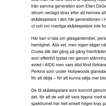
från samma generation som Ellen DeGen
sitcom nerlagd strax efter att hennes al
skådespelare i den här generationen i
ut och om manliga skådespelare inte fra
Här kan vi tala om glasgarderober, pers
hemlighet. Alla vet, men ingen säger nå
Cruise där det gång på gång framträde
som effektivt tystas ner genom stämning
avled i AIDS men vars död först förkla
Perkins som under Hollywoods glansdagar
för att dölja – för att kunna sälja mer biob
De få skådespelare som kommit genom åre
det, för att de valt att vara öppna med s
spektrumet har helt enkelt högre krav på