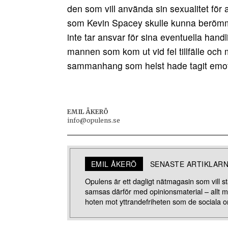
den som vill använda sin sexualitet för 
som Kevin Spacey skulle kunna berömmas
inte tar ansvar för sina eventuella handli
mannen som kom ut vid fel tillfälle och 
sammanhang som helst hade tagit emo
EMIL ÅKERÖ
info@opulens.se
EMIL ÅKERÖ
SENASTE ARTIKLAR
Opulens är ett dagligt nätmagasin som vill stä
samsas därför med opinionsmaterial – allt 
hoten mot yttrandefriheten som de sociala o