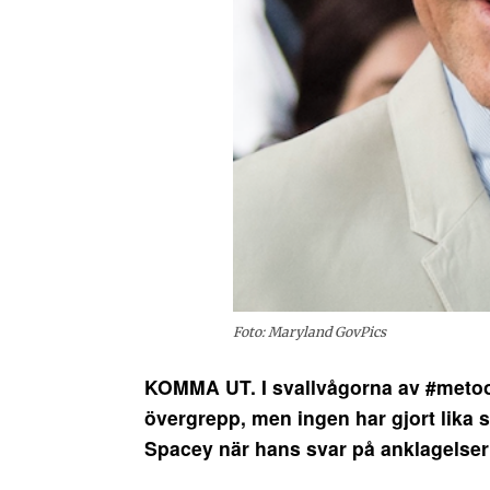
Foto: Maryland GovPics
KOMMA UT. I svallvågorna av #metoo h
övergrepp, men ingen har gjort lika st
Spacey när hans svar på anklagelser