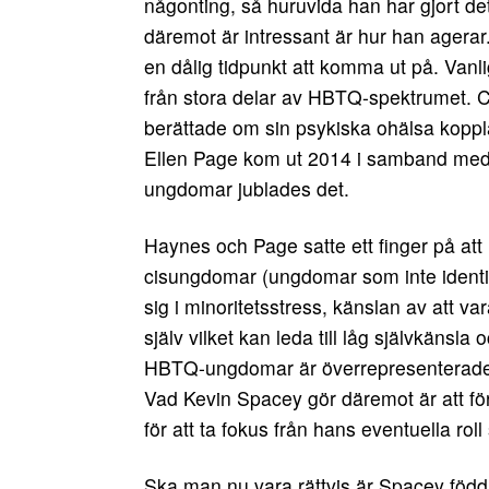
någonting, så huruvida han har gjort de
däremot är intressant är hur han agerar
en dålig tidpunkt att komma ut på. Van
från stora delar av HBTQ-spektrumet.
berättade om sin psykiska ohälsa koppla
Ellen Page kom ut 2014 i samband med
ungdomar jublades det.
Haynes och Page satte ett finger på a
cisungdomar (ungdomar som inte identif
sig i minoritetsstress, känslan av att v
själv vilket kan leda till låg självkänsla 
HBTQ-ungdomar är överrepresenterade i
Vad Kevin Spacey gör däremot är att 
för att ta fokus från hans eventuella rol
Ska man nu vara rättvis är Spacey fö