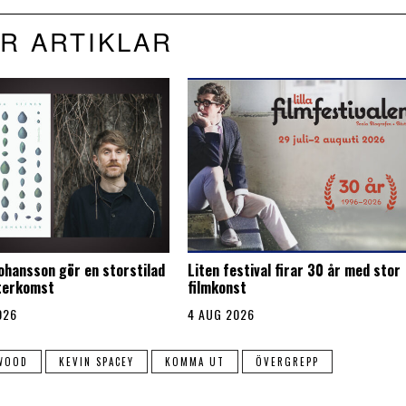
R ARTIKLAR
Johansson gör en storstilad
Liten festival firar 30 år med stor
återkomst
filmkonst
026
4 AUG 2026
WOOD
KEVIN SPACEY
KOMMA UT
ÖVERGREPP