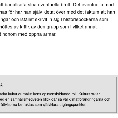
att banalisera sina eventuella brott. Det eventuella mod
 för har han själv kletat över med det faktum att han
ngar och istället skrivit in sig i historieböckerna som
möttes av kritik av den grupp som i vilket annat
t honom med öppna armar.
NA
rka kulturjournalistikens opinionsbildande roll. Kulturartiklar
med en samhällsmedveten blick där så väl klimatförändringarna och
rättvisorna betraktas som självklara utgångspunkter.