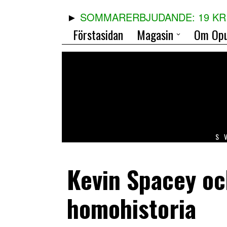
SOMMARERBJUDANDE: 19 KR 
Förstasidan
Magasin
Om Opu
S
Kevin Spacey oc
homohistoria