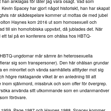
t han anklagas för låter jag vara osagt. Vad som
. Kevin Spacey har gjort något historiskt, han har skapat
ligtvis när skådespelare kommer ut mottas de med jubel
 Colton Haynes kom 2016 ut som homosexuell och
d till sin homofobiska uppväxt, då jublades det. När
 ett tal på en konferens om ohälsa hos HBTQ-
tt HBTQ-ungdomar mår sämre än heterosexuella
ierar sig som transpersoner). Den här ohälsan grundar
ara en minoritet och vända samhällets attityder mot sig
och högre risktagande vilket är en anledning till att
nom självmord, missbruk och som offer för övergrep.
försöka använda sitt utkommande som en undanmanöver
l som förövare.
dd 1959, Page 1987 och Haynes 1988. Spacey kommer