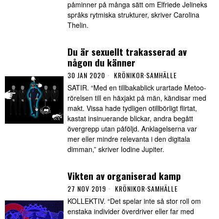
påminner på många sätt om Elfriede Jelineks
språks rytmiska strukturer, skriver Carolina
Thelin.
Du är sexuellt trakasserad av
någon du känner
30 JAN 2020
KRÖNIKOR
·
SAMHÄLLE
SATIR. “Med en tillbakablick urartade Metoo-
rörelsen till en häxjakt på män, kändisar med
makt. Vissa hade tydligen otillbörligt flirtat,
kastat insinuerande blickar, andra begått
övergrepp utan påföljd. Anklagelserna var
mer eller mindre relevanta i den digitala
dimman,” skriver Iodine Jupiter.
Vikten av organiserad kamp
27 NOV 2019
KRÖNIKOR
·
SAMHÄLLE
KOLLEKTIV. “Det spelar inte så stor roll om
enstaka individer överdriver eller far med