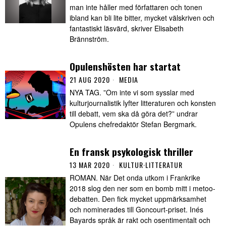
man inte håller med författaren och tonen
ibland kan bli lite bitter, mycket välskriven och
fantastiskt läsvärd, skriver Elisabeth
Brännström.
Opulenshösten har startat
21 AUG 2020
MEDIA
NYA TAG. ”Om inte vi som sysslar med
kulturjournalistik lyfter litteraturen och konsten
till debatt, vem ska då göra det?” undrar
Opulens chefredaktör Stefan Bergmark.
En fransk psykologisk thriller
13 MAR 2020
KULTUR
·
LITTERATUR
ROMAN. När Det onda utkom i Frankrike
2018 slog den ner som en bomb mitt i metoo-
debatten. Den fick mycket uppmärksamhet
och nominerades till Goncourt-priset. Inés
Bayards språk är rakt och osentimentalt och