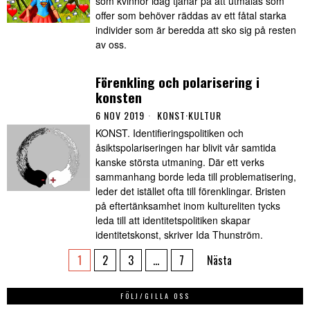
som kvinnor idag tjänar på att utmålas som
offer som behöver räddas av ett fåtal starka
individer som är beredda att sko sig på resten
av oss.
Förenkling och polarisering i
konsten
6 NOV 2019
KONST
·
KULTUR
KONST. Identifieringspolitiken och
åsiktspolariseringen har blivit vår samtida
kanske största utmaning. Där ett verks
sammanhang borde leda till problematisering,
leder det istället ofta till förenklingar. Bristen
på eftertänksamhet inom kultureliten tycks
leda till att identitetspolitiken skapar
identitetskonst, skriver Ida Thunström.
1
2
3
…
7
Nästa
FÖLJ/GILLA OSS