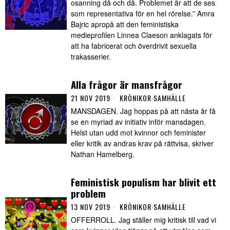
osanning då och då. Problemet är att de ses
som representativa för en hel rörelse.” Amra
Bajric apropå att den feministiska
medieprofilen Linnea Claeson anklagats för
att ha fabricerat och överdrivit sexuella
trakasserier.
Alla frågor är mansfrågor
21 NOV 2019
KRÖNIKOR
·
SAMHÄLLE
MANSDAGEN. Jag hoppas på att nästa år få
se en myriad av initiativ inför mansdagen.
Helst utan udd mot kvinnor och feminister
eller kritik av andras krav på rättvisa, skriver
Nathan Hamelberg.
Feministisk populism har blivit ett
problem
13 NOV 2019
KRÖNIKOR
·
SAMHÄLLE
OFFERROLL. Jag ställer mig kritisk till vad vi