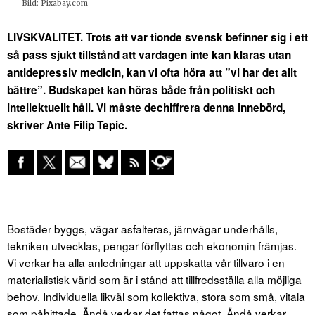
Bild: Pixabay.com
LIVSKVALITET. Trots att var tionde svensk befinner sig i ett
så pass sjukt tillstånd att vardagen inte kan klaras utan
antidepressiv medicin, kan vi ofta höra att ”vi har det allt
bättre”. Budskapet kan höras både från politiskt och
intellektuellt håll. Vi måste dechiffrera denna innebörd,
skriver Ante Filip Tepic.
Bostäder byggs, vägar asfalteras, järnvägar underhålls,
tekniken utvecklas, pengar förflyttas och ekonomin främjas.
Vi verkar ha alla anledningar att uppskatta vår tillvaro i en
materialistisk värld som är i stånd att tillfredsställa alla möjliga
behov. Individuella likväl som kollektiva, stora som små, vitala
som påhittade. Ändå verkar det fattas något. Ändå verkar