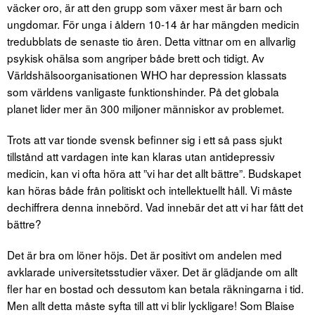
väcker oro, är att den grupp som växer mest är barn och
ungdomar. För unga i åldern 10-14 år har mängden medicin
tredubblats de senaste tio åren. Detta vittnar om en allvarlig
psykisk ohälsa som angriper både brett och tidigt. Av
Världshälsoorganisationen WHO har depression klassats
som världens vanligaste funktionshinder. På det globala
planet lider mer än 300 miljoner människor av problemet.
Trots att var tionde svensk befinner sig i ett så pass sjukt
tillstånd att vardagen inte kan klaras utan antidepressiv
medicin, kan vi ofta höra att ”vi har det allt bättre”. Budskapet
kan höras både från politiskt och intellektuellt håll. Vi måste
dechiffrera denna innebörd. Vad innebär det att vi har fått det
bättre?
Det är bra om löner höjs. Det är positivt om andelen med
avklarade universitetsstudier växer. Det är glädjande om allt
fler har en bostad och dessutom kan betala räkningarna i tid.
Men allt detta måste syfta till att vi blir lyckligare! Som Blaise