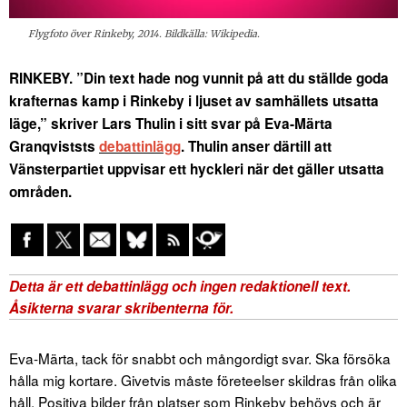
Flygfoto över Rinkeby, 2014. Bildkälla: Wikipedia.
RINKEBY. ”Din text hade nog vunnit på att du ställde goda
krafternas kamp i Rinkeby i ljuset av samhällets utsatta
läge,” skriver Lars Thulin i sitt svar på Eva-Märta
Granqviststs
debattinlägg
. Thulin anser därtill att
Vänsterpartiet uppvisar ett hyckleri när det gäller utsatta
områden.
Eva-Märta, tack för snabbt och mångordigt svar. Ska försöka
hålla mig kortare. Givetvis måste företeelser skildras från olika
håll. Positiva bilder från platser som Rinkeby behövs och är