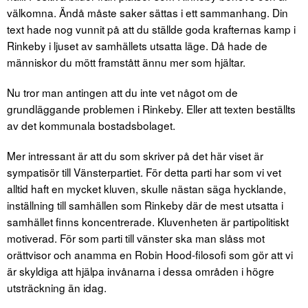
välkomna. Ändå måste saker sättas i ett sammanhang. Din
text hade nog vunnit på att du ställde goda krafternas kamp i
Rinkeby i ljuset av samhällets utsatta läge. Då hade de
människor du mött framstått ännu mer som hjältar.
Nu tror man antingen att du inte vet något om de
grundläggande problemen i Rinkeby. Eller att texten beställts
av det kommunala bostadsbolaget.
Mer intressant är att du som skriver på det här viset är
sympatisör till Vänsterpartiet. För detta parti har som vi vet
alltid haft en mycket kluven, skulle nästan säga hycklande,
inställning till samhällen som Rinkeby där de mest utsatta i
samhället finns koncentrerade. Kluvenheten är partipolitiskt
motiverad. För som parti till vänster ska man slåss mot
orättvisor och anamma en Robin Hood-filosofi som gör att vi
är skyldiga att hjälpa invånarna i dessa områden i högre
utsträckning än idag.