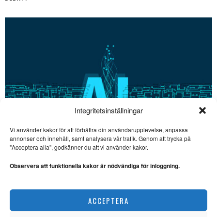
Integritetsinställningar
Vi använder kakor för att förbättra din användarupplevelse, anpassa
annonser och innehåll, samt analysera vår trafik. Genom att trycka på
SE ÄVEN
"Acceptera alla", godkänner du att vi använder kakor.
Lars Thulin: Näst sista
låten nästan viktigast
Observera att funktionella kakor är nödvändiga för inloggning.
MUSIK. Lars Thulin ser
tillbaka på sin tid som
discjockey
Är AI ett hot? Slutreplik av Nette Wermeld Enström
ACCEPTERA
DEBATT
Valåret 2026 – Samling
vid pumpen för Tidölaget