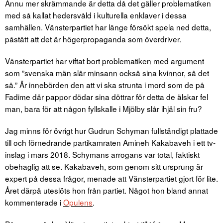
Ännu mer skrämmande är detta då det gäller problematiken
med så kallat hedersvåld i kulturella enklaver i dessa
samhällen. Vänsterpartiet har länge försökt spela ned detta,
påstått att det är högerpropaganda som överdriver.
Vänsterpartiet har viftat bort problematiken med argument
som ”svenska män slår minsann också sina kvinnor, så det
så.” Är innebörden den att vi ska strunta i mord som de på
Fadime där pappor dödar sina döttrar för detta de älskar fel
man, bara för att någon fyllskalle i Mjölby slår ihjäl sin fru?
Jag minns för övrigt hur Gudrun Schyman fullständigt plattade
till och förnedrande partikamraten Amineh Kakabaveh i ett tv-
inslag i mars 2018. Schymans arrogans var total, faktiskt
obehaglig att se. Kakabaveh, som genom sitt ursprung är
expert på dessa frågor, menade att Vänsterpartiet gjort för lite.
Året därpå uteslöts hon från partiet. Något hon bland annat
kommenterade i
Opulens
.