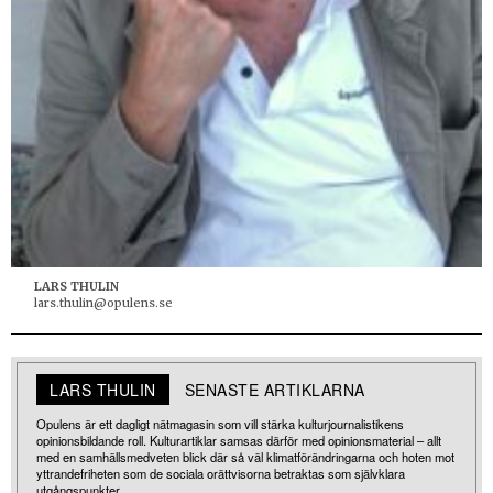
LARS THULIN
lars.thulin@opulens.se
LARS THULIN
SENASTE ARTIKLARNA
Opulens är ett dagligt nätmagasin som vill stärka kulturjournalistikens
opinionsbildande roll. Kulturartiklar samsas därför med opinionsmaterial – allt
med en samhällsmedveten blick där så väl klimatförändringarna och hoten mot
yttrandefriheten som de sociala orättvisorna betraktas som självklara
utgångspunkter.