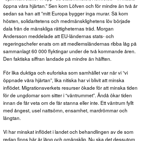
öppna våra hjärtan.” Sen kom Löfven och för mindre än två år
sedan sa han att ”mitt Europa bygger inga murar. Så kom
hösten, solidaritetens och medmänsklighetens löv började
dala från de mänskliga rättigheternas träd. Morgan
Andersson meddelade att EU-ländernas stats- och
regeringschefer enats om att medlemsländernas ribba låg på
sammanlagt 60 000 flyktingar under de två kommande åren.
Den faktiska siffran landade på mindre än hälften.
För lika duktiga och euforiska som samhället var när vi “vi
öppnade våra hjärtan”, lika nitiska har vi blivit att minska
inflödet. Migrationsverkets resurser ökade för att minska tiden
för de ungdomar som sitter i “väntrummet”. Ändå ökar tiden
innan de får veta om de får stanna eller inte. Ett väntrum fyllt
med ångest, usel nattsömn, ensamhet, mardrömmar och
längtan.
Vi har minskat inflödet i landet och behandlingen av de som
redan finns här är lång och omänsklig. Nu ska det dessutom