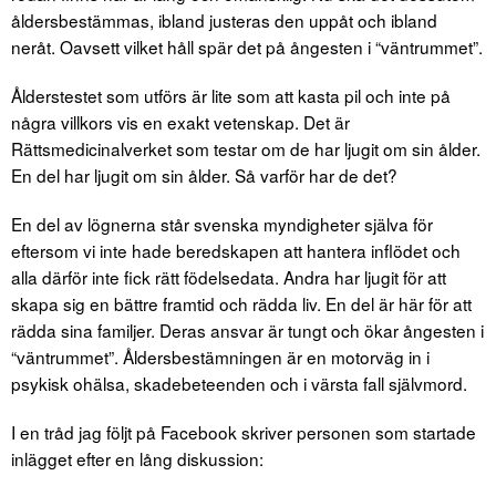
åldersbestämmas, ibland justeras den uppåt och ibland
neråt. Oavsett vilket håll spär det på ångesten i “väntrummet”.
Ålderstestet som utförs är lite som att kasta pil och inte på
några villkors vis en exakt vetenskap. Det är
Rättsmedicinalverket som testar om de har ljugit om sin ålder.
En del har ljugit om sin ålder. Så varför har de det?
En del av lögnerna står svenska myndigheter själva för
eftersom vi inte hade beredskapen att hantera inflödet och
alla därför inte fick rätt födelsedata. Andra har ljugit för att
skapa sig en bättre framtid och rädda liv. En del är här för att
rädda sina familjer. Deras ansvar är tungt och ökar ångesten i
“väntrummet”. Åldersbestämningen är en motorväg in i
psykisk ohälsa, skadebeteenden och i värsta fall självmord.
I en tråd jag följt på Facebook skriver personen som startade
inlägget efter en lång diskussion: