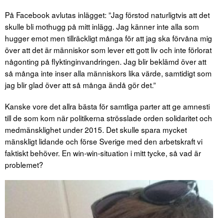
På Facebook avlutas inlägget: ”Jag förstod naturligtvis att det
skulle bli mothugg på mitt inlägg. Jag känner inte alla som
hugger emot men tillräckligt många för att jag ska förvåna mig
över att det är människor som lever ett gott liv och inte förlorat
någonting på flyktinginvandringen. Jag blir beklämd över att
så många inte inser alla människors lika värde, samtidigt som
jag blir glad över att så många ändå gör det.”
Kanske vore det allra bästa för samtliga parter att ge amnesti
till de som kom när politikerna strösslade orden solidaritet och
medmänsklighet under 2015. Det skulle spara mycket
mänskligt lidande och förse Sverige med den arbetskraft vi
faktiskt behöver. En win-win-situation i mitt tycke, så vad är
problemet?