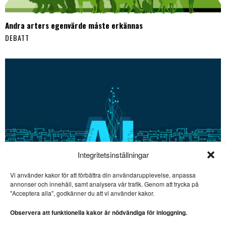
Andra arters egenvärde måste erkännas
DEBATT
Integritetsinställningar
Vi använder kakor för att förbättra din användarupplevelse, anpassa
annonser och innehåll, samt analysera vår trafik. Genom att trycka på
SE ÄVEN
"Acceptera alla", godkänner du att vi använder kakor.
Bibliotek – en livslång
kärlek
Observera att funktionella kakor är nödvändiga för inloggning.
BIBLIOTEK. I veckans krönika