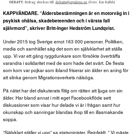
DEBATT.
Bidrag skickas till:
debatt@opulens.se
(
Foto: Kai Kalhh)
KAPPVÄNDARE. “Åldersbestämningen är en motorväg in i
psykisk ohälsa, skadebeteenden och i värsta fall
självmord”, skriver Britt-Inger Hedström Lundqvist.
Under 2015 tog Sverige emot 163 000 personer. Politiken,
media och samhället såg det som en självklarhet att ställa
upp. Vi var ett gäng ryggdunkare som försökte överträffa
varandra i solidaritet med de som hade det svårt. De flesta
som kom var pojkar som ibland friserar sin ålder en aning för
att slinka genom Migrationsverkets nålsöga.
På nätet har det diskuterats flitig om rätten att ljuga om sin
ålder. Har bland annat i mitt eget Facebookflöde sett
diskussioner som visar hur delade vi är i frågan samt hur
okunskap och sanningar blandas ihop till en illasmakande
soppa.
“Självklart ställer vi upp” sa statsminister, Reinfeldt. ” Vi måste