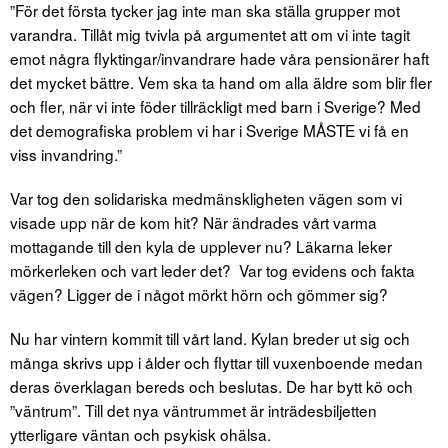
”För det första tycker jag inte man ska ställa grupper mot
varandra. Tillåt mig tvivla på argumentet att om vi inte tagit
emot några flyktingar/invandrare hade våra pensionärer haft
det mycket bättre. Vem ska ta hand om alla äldre som blir fler
och fler, när vi inte föder tillräckligt med barn i Sverige? Med
det demografiska problem vi har i Sverige MÅSTE vi få en
viss invandring.”
Var tog den solidariska medmänskligheten vägen som vi
visade upp när de kom hit? När ändrades vårt varma
mottagande till den kyla de upplever nu? Läkarna leker
mörkerleken och vart leder det? Var tog evidens och fakta
vägen? Ligger de i något mörkt hörn och gömmer sig?
Nu har vintern kommit till vårt land. Kylan breder ut sig och
många skrivs upp i ålder och flyttar till vuxenboende medan
deras överklagan bereds och beslutas. De har bytt kö och
”väntrum”. Till det nya väntrummet är inträdesbiljetten
ytterligare väntan och psykisk ohälsa.