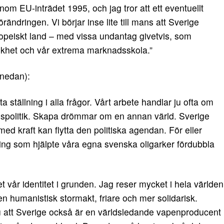
enom EU-inträdet 1995, och jag tror att ett eventuellt
ndringen. Vi börjar inse lite till mans att Sverige
europeiskt land – med vissa undantag givetvis, som
ikhet och vår extrema marknadsskola.”
 nedan):
a ställning i alla frågor. Vårt arbete handlar ju ofta om
agspolitik. Skapa drömmar om en annan värld. Sverige
kraft kan flytta den politiska agendan. För eller
ng som hjälpte våra egna svenska oligarker fördubbla
 vår identitet i grunden. Jag reser mycket i hela världen
n humanistisk stormakt, friare och mer solidarisk.
ju att Sverige också är en världsledande vapenproducent