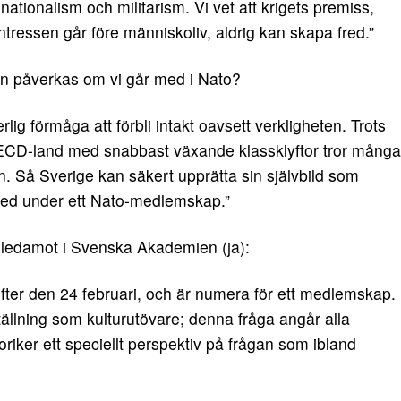
r nationalism och militarism. Vi vet att krigets premiss,
ntressen går före människoliv, aldrig kan skapa fred.”
den påverkas om vi går med i Nato?
ig förmåga att förbli intakt oavsett verkligheten. Trots
OECD-land med snabbast växande klassklyftor tror många
ion. Så Sverige kan säkert upprätta sin självbild som
h med under ett Nato-medlemskap.”
ch ledamot i Svenska Akademien (ja):
fter den 24 februari, och är numera för ett medlemskap.
 ställning som kulturutövare; denna fråga angår alla
riker ett speciellt perspektiv på frågan som ibland