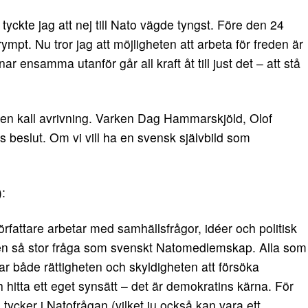
örr tyckte jag att nej till Nato vägde tyngst. Före den 24
ympt. Nu tror jag att möjligheten att arbeta för freden är
r ensamma utanför går all kraft åt till just det – att stå
en kall avrivning. Varken Dag Hammarskjöld, Olof
ds beslut. Om vi vill ha en svensk självbild som
):
örfattare arbetar med samhällsfrågor, idéer och politisk
med en så stor fråga som svenskt Natomedlemskap. Alla som
har både rättigheten och skyldigheten att försöka
itta ett eget synsätt – det är demokratins kärna. För
 tycker i Natofrågan (vilket ju också kan vara ett