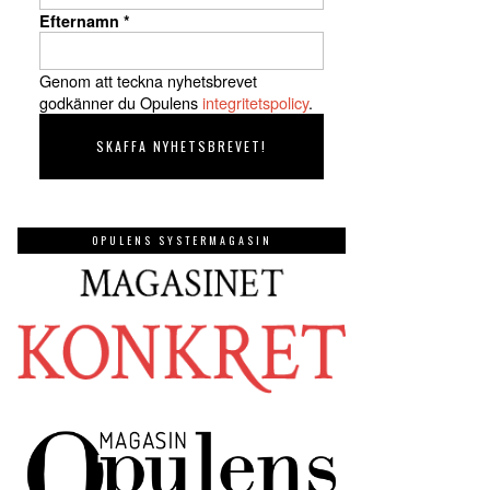
Efternamn
*
Genom att teckna nyhetsbrevet
godkänner du Opulens
integritetspolicy
.
OPULENS SYSTERMAGASIN