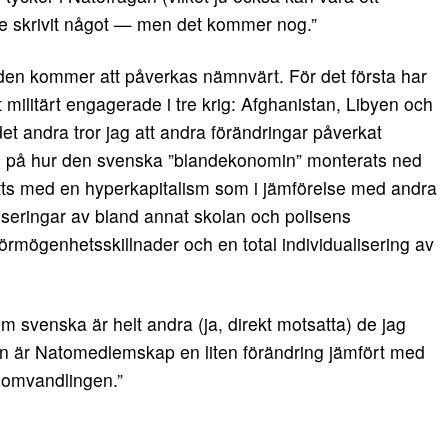
nte skrivit något — men det kommer nog.”
bilden kommer att påverkas nämnvärt. För det första har
 militärt engagerade i tre krig: Afghanistan, Libyen och
det andra tror jag att andra förändringar påverkat
and på hur den svenska ”blandekonomin” monterats ned
tts med en hyperkapitalism som i jämförelse med andra
iseringar av bland annat skolan och polisens
örmögenhetsskillnader och en total individualisering av
m svenska är helt andra (ja, direkt motsatta) de jag
den är Natomedlemskap en liten förändring jämfört med
somvandlingen.”