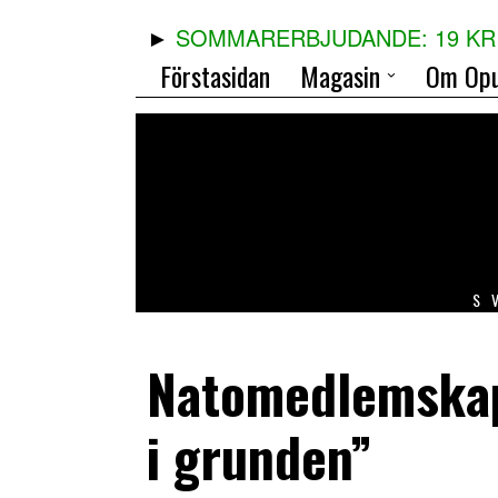
SOMMARERBJUDANDE: 19 KR 
Förstasidan
Magasin
Om Opu
S
Natomedlemskap 
i grunden”