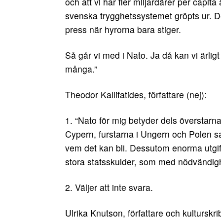
och att vi har fler miljardärer per capi
svenska trygghetssystemet gröpts ur. De
press när hyrorna bara stiger.
Så går vi med i Nato. Ja då kan vi ärligt 
många.”
Theodor Kallifatides, författare (nej):
1. “Nato för mig betyder dels överstarn
Cypern, furstarna i Ungern och Polen 
vem det kan bli. Dessutom enorma utgift
stora statsskulder, som med nödvändighe
2. Väljer att inte svara.
Ulrika Knutson, författare och kulturskrib