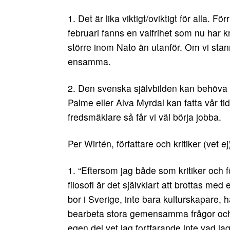
1. Det är lika viktigt/oviktigt för alla. F
februari fanns en valfrihet som nu har kr
större inom Nato än utanför. Om vi stanna
ensamma.
2. Den svenska självbilden kan behöva 
Palme eller Alva Myrdal kan fatta vår ti
fredsmäklare så får vi väl börja jobba.
Per Wirtén, författare och kritiker (vet ej
1. “Eftersom jag både som kritiker och f
filosofi är det självklart att brottas 
bor i Sverige, inte bara kulturskapare, 
bearbeta stora gemensamma frågor och h
egen del vet jag fortfarande inte vad jag