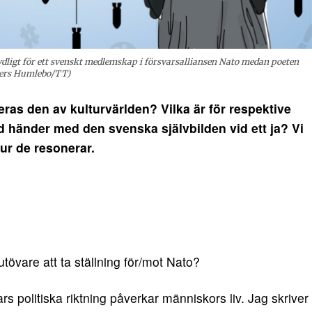
ydligt för ett svenskt medlemskap i försvarsalliansen Nato medan poeten
nders Humlebo/TT)
as den av kulturvärlden? Vilka är för respektive
händer med den svenska självbilden vid ett ja? Vi
hur de resonerar.
rutövare att ta ställning för/mot Nato?
rs politiska riktning påverkar människors liv. Jag skriver