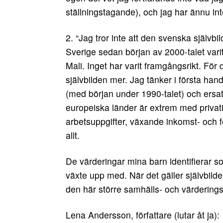
ställningstagande), och jag har ännu i
2. “Jag tror inte att den svenska själv
Sverige sedan början av 2000-talet varit
Mali. Inget har varit framgångsrikt. För 
självbilden mer. Jag tänker i första h
(med början under 1990-talet) och ersa
europeiska länder är extrem med privat
arbetsuppgifter, växande inkomst- och f
allt.
De värderingar mina barn identifierar so
växte upp med. När det gäller självbil
den här större samhälls- och värdering
Lena Andersson, författare (lutar åt ja):