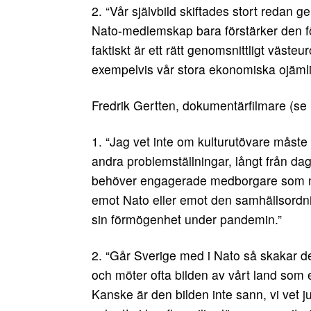
2. “Vår självbild skiftades stort redan g
Nato-medlemskap bara förstärker den förä
faktiskt är ett rätt genomsnittligt väst
exempelvis vår stora ekonomiska ojäml
Fredrik Gertten, dokumentärfilmare (se
1. “Jag vet inte om kulturutövare måste t
andra problemställningar, långt från d
behöver engagerade medborgare som med 
emot Nato eller emot den samhällsordni
sin förmögenhet under pandemin.”
2. “Går Sverige med i Nato så skakar det
och möter ofta bilden av vårt land som e
Kanske är den bilden inte sann, vi vet 