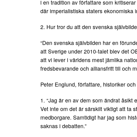
i en tradition av författare som kritisera
där imperialistiska staters ekonomiska i
2. Hur tror du att den svenska självbil
“Den svenska självbilden har en förunderl
att Sverige under 2010-talet blev det 
att vi lever i världens mest jämlika nat
fredsbevarande och alliansfritt till oc
Peter Englund, författare, historiker o
1. “Jag är en av dem som ändrat åsikt e
Vet inte om det är särskilt viktigt att ta
medborgare. Samtidigt har jag som histo
saknas i debatten.”