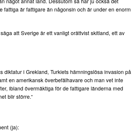
ta än något annat land. Dessutom så har ju också det
 fattiga är fattigare än någonsin och är under en enorm
säga att Sverige är ett vanligt orättvist skitland, ett av
as diktatur i Grekland, Turkiets hämningslösa invasion på
samt en amerikansk överbefälhavare och man vet inte
er, ibland övermäktiga för de fattigare länderna med
t blir större.”
ent (ja):