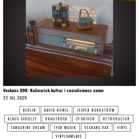
Veckans DDR: Kulinarisk kultur i socialismens namn
22 JUL 2026
BERLIN
DAVID BOWIE
JESPER NORDSTRÖM
KLAUS SCHULZE
KRAUTROCK
LP-SKIVOR
RETROKULTUR
TANGERINE DREAM
TYSK MUSIK
VECKANS VAX
VINYL
VINYLSAMLARE