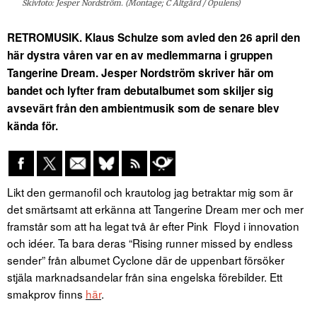
Skivfoto: Jesper Nordström. (Montage; C Altgård / Opulens)
RETROMUSIK. Klaus Schulze som avled den 26 april den
här dystra våren var en av medlemmarna i gruppen
Tangerine Dream. Jesper Nordström skriver här om
bandet och lyfter fram debutalbumet som skiljer sig
avsevärt från den ambientmusik som de senare blev
kända för.
Likt den germanofil och krautolog jag betraktar mig som är
det smärtsamt att erkänna att Tangerine Dream mer och mer
framstår som att ha legat två år efter Pink Floyd i innovation
och idéer. Ta bara deras “Rising runner missed by endless
sender” från albumet Cyclone där de uppenbart försöker
stjäla marknadsandelar från sina engelska förebilder. Ett
smakprov finns
här
.