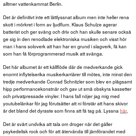
alltmer vattenkammat Berlin.
Det är definitivt inte ett lättlyssnat album men inte heller rena
skott i mörkret i form av ljudflum. Klaus Schulze agerar
batterist och ger sväng och driv och han skulle senare också
ge sig in den renodlade elektroniska musiken och visst hör
man i hans soloverk att han har en grund i slagverk, få kan
som han få förprogrammerad musik att svänga.
Det här albumet är ett källflöde där de medverkande gick
enormt inflytelserika musikerkarriärer till mötes, inte minst den
tredje medverkande Conrad Schnitzler som blev en plågsamt
hipp performancekonstnär och gav ut små obskyra kassetter
och privatpressade vinyler. I hans fall nöjer jag mig med
youtubelänkar för jag förutsätter att ni förstår att hans skivor
är det bland det dyraste som finns att få tag på. Lyssna
här
,
Det är svårt undvika att tala om droger när det gäller
psykedelisk rock och för att återvända till jämförandet med