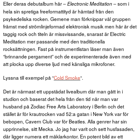
Eller deras debutalbum här –
– som i
Electronic Meditation
hela sin spretiga freeformattityd är hämtad från den
psykedeliska rocken. Gemene man förknippar väl gruppen
främst med strömlinjeformad elektronisk musik men här är det
taggig rock och titeln är missvissande, snarast är Electric
Meditation mer passande med den traditionella
rocksättningen. Fast på instrumentlistan läser man även
“brinnande pergament” och de experimenterade även med
att plocka upp diverse ljud med känsliga mikrofoner.
Lyssna till exempel på “
Cold Smoke
“.
Det är närmast ett uppstädat livealbum där man gått in i
studion och baserat det hela från den tid när man var
husband på Zodiac Free Arts Laboratory i Berlin och det
stället är för krautrocken vad 52:a gatan i New York var för
bebopen, Cavern Club var för Beatles. Alla genrer har sin
upprinnelse, sitt Mecka. Jo jag har varit och sett husfasaden,
där ligger numera ett mäklarkontor. En potent bild av ett