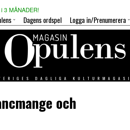
i 3 MÅNADER!
lens
Dagens ordspel
Logga in/Prenumerera
VERIGES DAGLIGA KULTURMAGAS
lancmange och