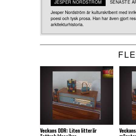
JESPER NORDSTRÖM
SENASTE A
Jesper Nordström är kulturskribent med inrikt
poesi och tysk prosa. Han har även gjort r
arkitekturhistoria.
FLE
Veckans DDR: Liten litterär
Veckans