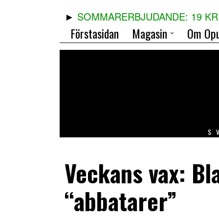
SOMMARERBJUDANDE: 19 KR 
Förstasidan
Magasin
Om Opu
S
Veckans vax: B
“abbatarer”