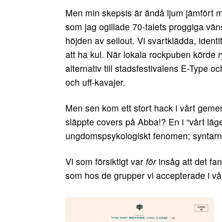
Men min skepsis är ändå ljum jämfört m
som jag ogillade 70-talets proggiga vän
höjden av sellout. Vi svartklädda, iden
att ha kul. När lokala rockpuben körde r
alternativ till stadsfestivalens E-Type o
och uff-kavajer.
Men sen kom ett stort hack i vårt gem
släppte covers på Abba!? En i “vårt läger
ungdomspsykologiskt fenomen; syntarna
Vi som försiktigt var
för
insåg att det fa
som hos de grupper vi accepterade i vår