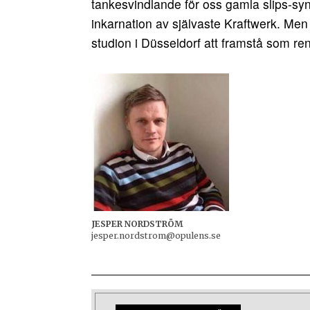
tankesvindlande för oss gamla slips-sy
inkarnation av självaste Kraftwerk. Me
studion i Düsseldorf att framstå som r
JESPER NORDSTRÖM
jesper.nordstrom@opulens.se