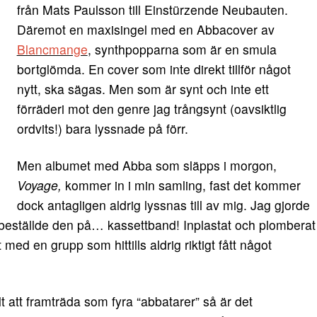
från Mats Paulsson till Einstürzende Neubauten.
Däremot en maxisingel med en Abbacover av
Blancmange
, synthpopparna som är en smula
bortglömda. En cover som inte direkt tillför något
nytt, ska sägas. Men som är synt och inte ett
förräderi mot den genre jag trångsynt (oavsiktlig
ordvits!) bara lyssnade på förr.
Men albumet med Abba som släpps i morgon,
Voyage,
kommer in i min samling, fast det kommer
dock antagligen aldrig lyssnas till av mig. Jag gjorde
örbeställde den på… kassettband! Inplastat och plomberat
 med en grupp som hittills aldrig riktigt fått något
t att framträda som fyra “abbatarer” så är det