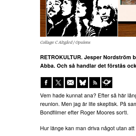
Collage: C Altgård / Opulens
RETROKULTUR. Jesper Nordström berä
Abba. Och så handlar det förstås o
Vem hade kunnat ana? Efter så här lång 
reunion. Men jag är lite skeptisk. På s
Bondfilmer efter Roger Moores sorti.
Hur länge kan man driva något utan att d