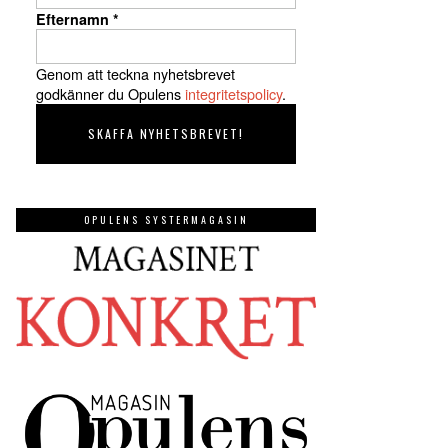
Efternamn
*
Genom att teckna nyhetsbrevet
godkänner du Opulens
integritetspolicy
.
OPULENS SYSTERMAGASIN