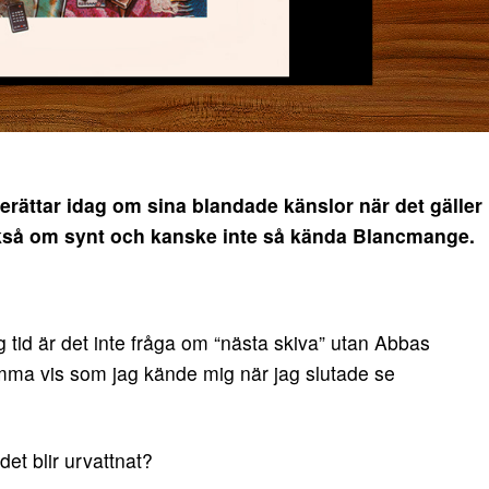
ttar idag om sina blandade känslor när det gäller
ckså om synt och kanske inte så kända Blancmange.
tid är det inte fråga om “nästa skiva” utan Abbas
amma vis som jag kände mig när jag slutade se
et blir urvattnat?