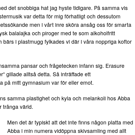
ed det snobbiga hat jag hyste tidigare. På samma vis
stermusik var detta för mig förhatligt och dessutom
titetssökande men i vårt inre sköra ansåg oss för smarta
ysk balalajka och piroger med te som alkoholfritt
ch bärs i plastmugg fylkades vi där i våra noppriga koftor
ensamma pansar och frågetecken infann sig. Erasure
” gillade alltså detta. Så inträffade ett
 på mitt gymnasium var för eller emot.
nns samma plastighet och kyla och melankoli hos Abba
 trånga värld.
Men det är typiskt att det inte finns någon platta med
Abba i min numera vidöppna skivsamling med allt