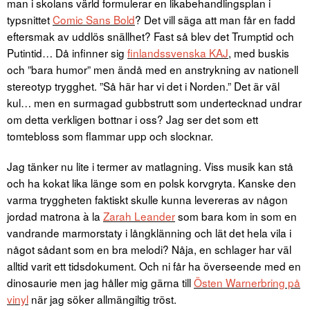
man i skolans värld formulerar en likabehandlingsplan i
typsnittet
Comic Sans Bold
? Det vill säga att man får en fadd
eftersmak av uddlös snällhet? Fast så blev det Trumptid och
Putintid… Då infinner sig
finlandssvenska KAJ
, med buskis
och ”bara humor” men ändå med en anstrykning av nationell
stereotyp trygghet. ”Så här har vi det i Norden.” Det är väl
kul… men en surmagad gubbstrutt som undertecknad undrar
om detta verkligen bottnar i oss? Jag ser det som ett
tomtebloss som flammar upp och slocknar.
Jag tänker nu lite i termer av matlagning. Viss musik kan stå
och ha kokat lika länge som en polsk korvgryta. Kanske den
varma tryggheten faktiskt skulle kunna levereras av någon
jordad matrona à la
Zarah Leander
som bara kom in som en
vandrande marmorstaty i långklänning och lät det hela vila i
något sådant som en bra melodi? Nåja, en schlager har väl
alltid varit ett tidsdokument. Och ni får ha överseende med en
dinosaurie men jag håller mig gärna till
Östen Warnerbring på
vinyl
när jag söker allmängiltig tröst.