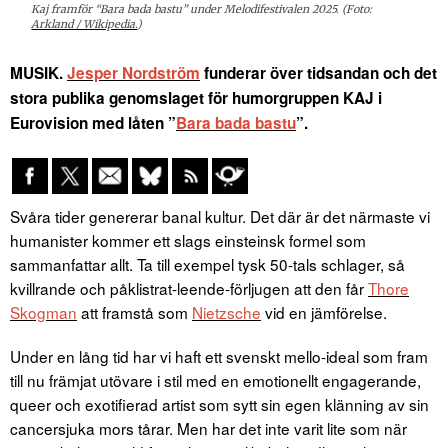
Kaj framför “Bara bada bastu” under Melodifestivalen 2025. (Foto:
Arkland / Wikipedia.
)
MUSIK.
Jesper Nordström
funderar över tidsandan och det
stora publika genomslaget för humorgruppen KAJ i
Eurovision med låten ”
Bara bada bastu
”.
Svåra tider genererar banal kultur. Det där är det närmaste vi
humanister kommer ett slags einsteinsk formel som
sammanfattar allt. Ta till exempel tysk 50-tals schlager, så
kvillrande och påklistrat-leende-förljugen att den får
Thore
Skogman
att framstå som
Nietzsche
vid en jämförelse.
Under en lång tid har vi haft ett svenskt mello-ideal som fram
till nu främjat utövare i stil med en emotionellt engagerande,
queer och exotifierad artist som sytt sin egen klänning av sin
cancersjuka mors tårar. Men har det inte varit lite som när