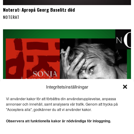
Noterat: Apropå Georg Baselitz död
NOTERAT
Integritetsinställningar
Vi använder kakor för att förbättra din användarupplevelse, anpassa
annonser och innehåll, samt analysera vår trafik. Genom att trycka på
SE ÄVEN
"Acceptera alla", godkänner du att vi använder kakor.
Lars Thulin: Näst sista
låten nästan viktigast
Observera att funktionella kakor är nödvändiga för inloggning.
MUSIK. Lars Thulin ser
tillbaka på sin tid som