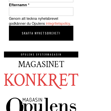
Efternamn
*
Genom att teckna nyhetsbrevet
godkänner du Opulens
integritetspolicy
.
OPULENS SYSTERMAGASIN