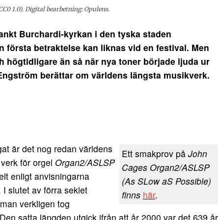
0 1.0). Digital bearbetning: Opulens.
nkt Burchardi-kyrkan i den tyska staden
första betraktelse kan liknas vid en festival. Men
 högtidligare än så när nya toner började ljuda ur
Engström berättar om världens längsta musikverk.
ngat är det nog redan världens
Ett smakprov på
John
verk för orgel
Organ2/ASLSP
Cages Organ2/ASLSP
elt enligt anvisningarna
(As SLow aS Possible)
I slutet av förra seklet
finns
här
.
 man verkligen tog
n satta längden utgick ifrån att år 2000 var det 639 år