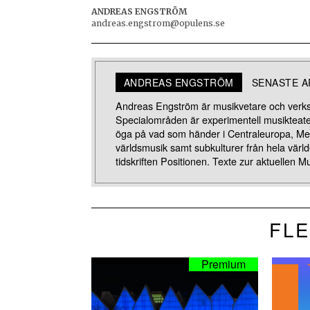
ANDREAS ENGSTRÖM
andreas.engstrom@opulens.se
ANDREAS ENGSTRÖM
SENASTE A
Andreas Engström är musikvetare och verksa
Specialområden är experimentell musikteater, 
öga på vad som händer i Centraleuropa, Mella
världsmusik samt subkulturer från hela värld
tidskriften Positionen. Texte zur aktuellen Mu
FLE