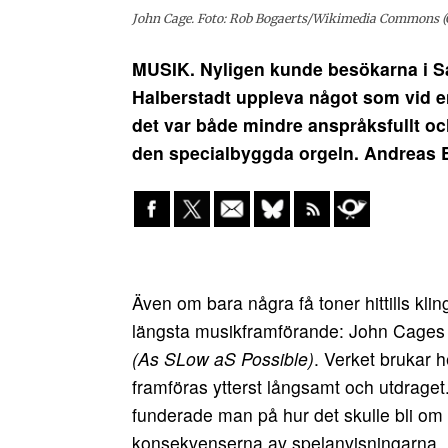
John Cage. Foto: Rob Bogaerts/Wikimedia Commons (CC
MUSIK. Nyligen kunde besökarna i Sa
Halberstadt uppleva något som vid en 
det var både mindre anspråksfullt och
den specialbyggda orgeln. Andreas 
Även om bara några få toner hittills kli
längsta musikframförande: John Cages 
(As SLow aS Possible)
. Verket brukar h
framföras ytterst långsamt och utdraget. 
funderade man på hur det skulle bli om
konsekvenserna av spelanvisningarna. De