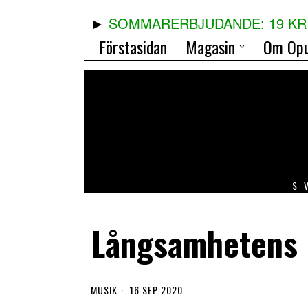
SOMMARERBJUDANDE: 19 KR 
Förstasidan
Magasin
Om Opu
S
Långsamhetens r
MUSIK
16 SEP 2020