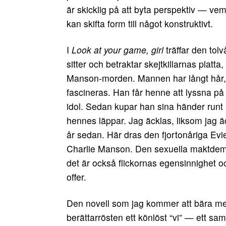
är skicklig på att byta perspektiv — ve
kan skifta form till något konstruktivt.
I
Look at your game, girl
träffar den tol
sitter och betraktar skejtkillarnas platt
Manson-morden. Mannen har långt hår, 
fascineras. Han får henne att lyssna på
idol. Sedan kupar han sina händer runt
hennes läppar. Jag äcklas, liksom jag 
år sedan. Här dras den fjortonåriga Evi
Charlie Manson. Den sexuella maktdem
det är också flickornas egensinnighet o
offer.
Den novell som jag kommer att bära me
berättarrösten ett könlöst “vi” — ett s