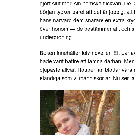
gjort slut med sin hemska flickvän. De 
början tycker paret att det är jobbigt a
hans närvaro dem snarare en extra kryd
över honom — de bestämmer allt och sna
underordning.
Boken innehåller tolv noveller. Ett par 
hade varit bättre att lämna därhän. Me
djupaste allvar. Roupenian blottar våra
eländiga som vi människor är. Nu ser ja