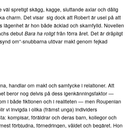
te väl spretigt skägg, kagge, sluttande axlar och dålig
iska charm. Det visar sig dock att Robert är usel på att
ans lägenhet är hon både äcklad och skamfylld. Novellen
achs debut
Bara ha roligt
från förra året. Det är dråpligt
a synd om”-snubbarna utövar makt genom fejkad
rna, handlar om makt och samtycke i relationer. Att
et beror nog delvis på dess igenkänningsfaktor —
 om i både fiktionen och i realiteten — men Roupenian
ir vi invigda i olika (främst unga) individers
nästa: kompisar, föräldrar och deras barn, kollegor och
 mest förbjudna, förnedringen, våldet och begäret. Hon