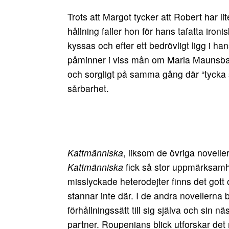
Trots att Margot tycker att Robert har li
hållning faller hon för hans tafatta iron
kyssas och efter ett bedrövligt ligg i h
påminner i viss mån om Maria Maunsb
och sorgligt på samma gång där “tyck
sårbarhet.
Kattmänniska
, liksom de övriga novelle
Kattmänniska
fick så stor uppmärksamh
misslyckade heterodejter finns det gott
stannar inte där. I de andra novellerna bl
förhållningssätt till sig själva och sin 
partner. Roupenians blick utforskar det