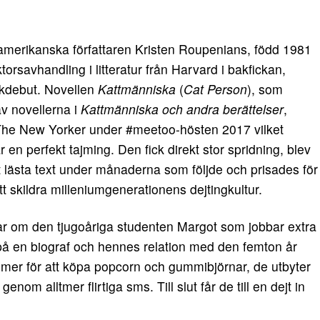
amerikanska författaren Kristen Roupenians, född 1981
rsavhandling i litteratur från Harvard i bakfickan,
okdebut. Novellen
Kattmänniska
(
Cat Person
), som
v novellerna i
Kattmänniska och andra berättelser
,
 The New Yorker under #meetoo-hösten 2017 vilket
en perfekt tajming. Den fick direkt stor spridning, blev
 lästa text under månaderna som följde och prisades för
t skildra milleniumgenerationens dejtingkultur.
r om den tjugoåriga studenten Margot som jobbar extra
på en biograf och hennes relation med den femton år
mmer för att köpa popcorn och gummibjörnar, de utbyter
nom alltmer flirtiga sms. Till slut får de till en dejt in