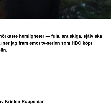
rkaste hemligheter — fula, snuskiga, själviska
u ser jag fram emot tv-serien som HBO köpt
lin.
v Kristen Roupenian