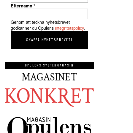
Efternamn
*
Genom att teckna nyhetsbrevet
godkänner du Opulens
integritetspolicy
.
OPULENS SYSTERMAGASIN