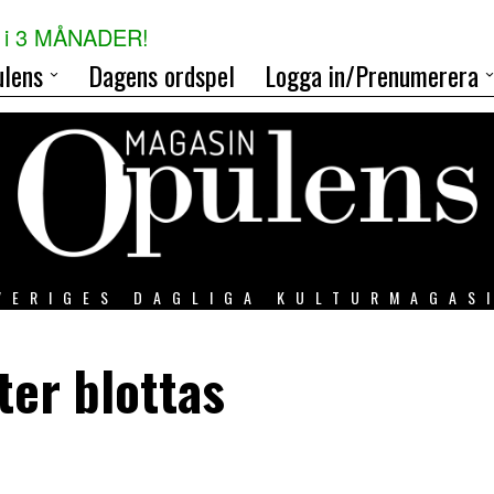
i 3 MÅNADER!
lens
Dagens ordspel
Logga in/Prenumerera
VERIGES DAGLIGA KULTURMAGAS
er blottas