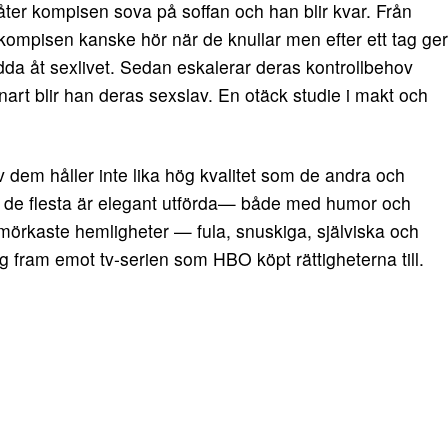
låter kompisen sova på soffan och han blir kvar. Från
tt kompisen kanske hör när de knullar men efter ett tag ger
da åt sexlivet. Sedan eskalerar deras kontrollbehov
rt blir han deras sexslav. En otäck studie i makt och
av dem håller inte lika hög kvalitet som de andra och
n de flesta är elegant utförda— både med humor och
 mörkaste hemligheter — fula, snuskiga, själviska och
g fram emot tv-serien som HBO köpt rättigheterna till.