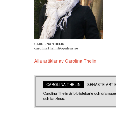
CAROLINA THELIN
carolina.thelin@opulens.se
Alla artiklar av Carolina Thelin
CAROLINA THELIN
SENASTE ARTI
Carolina Thelin är bibliotekarie och dramape
och fanzines.