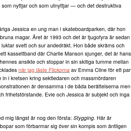
m som nyttjar och som utnyttjar — och det destruktiva
våriga Jessica en ung man i skateboardparken, där hon
a, bruna magar. Året är 1993 och det är tjugofyra år sedan
luktar svett och sur andedräkt. Hon både skräms och
 ett kassettband där Charlie Manson sjunger, det är hans
 hennes ansikte och stoppar in sin skitiga tumme mellan
äcklades
när jag läste
Flickorna
av Emma Cline för ett par
e in i kretsen kring sektledaren och massmördaren
onstrationen är densamma i de båda berättelserna men
ch frihetstörstande. Evie och Jessica är subjekt och inga
d mig längst är nog den första:
Stygging
. Här är
ambopar som förbarmar sig över sin kompis som äntligen