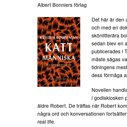
Albert Bonniers förlag
Det här är den 
och med en dokto
skönlitterära b
sedan blev en a
publicerades i
måste sägas var 
tidningens mest
dess förmåga at
Novellen handla
i godiskiosken 
äldre Robert. De träffas när Robert ko
några ord och konversationen fortsätter ge
real life.