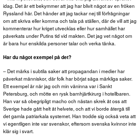
idag. Det är ett bekymmer att jag har blivit något av en fröken
Ryssland här. Det händer att jag tackar nej till förfrågningar
om att skriva eller komma och tala på ställen, där de vill att jag
kommenterar hur kriget utvecklas eller hur samhället har
påverkats under Putins tid vid makten. Det jag vet något om
är bara hur enskilda personer talar och verka tänka.
Har du något exempel på det?
– Det märks i subtila saker att propagandan i medier har
påverkat människor, där folk har börjat säga märkliga saker.
Ett exempel är när jag och min väninna var i Sankt
Petersburg, och mötte en rysk barnhjärtkirurg i hotellbaren.
Han var så obegripligt macho och nästan skrek åt oss att
Sverige hade gått helt åt helvete, och att vi borde återgå till
det gamla patriarkala systemet. Han trodde sig också veta att
vi egentligen inte var svenskor, eftersom svenska kvinnor inte
klär sig i svart.