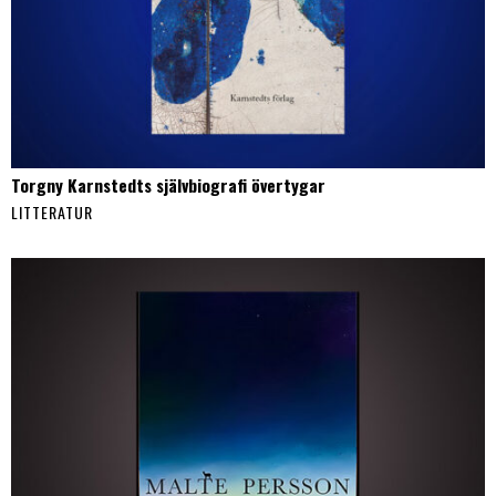
Torgny Karnstedts självbiografi övertygar
LITTERATUR