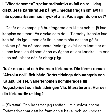
I ”Väderfenomen” spelar radioaktivt avfall en roll. Idag
diskuteras kärnkraften på nytt, medan frågan om avfall
inte uppmärksammas mycket alls. Vad säger du om det?
– Det är ett exempel på hur frågorna om klimat och miljö inte
kopplas samman. En olycka som den i Tjernobyl kanske inte
kan hända igen, men där finns andra sätt det kan gå åt
helvete på. Att då producera livsfarligt avfall som kommer att
finnas kvar i en tid som är så avlägsen att det kanske inte ens
finns människor där, är obegripligt.
Du är en prisad och översatt författare. Din första roman
”Absolut noll” fick både Borås tidnings debutantpris och
Katapultpriset. Väderfenomen nominerades till
Augustpriset och fick tidningen VI:s litteraturpris. Hur ser
ditt författarliv ut idag?
– (Skrattar) Och här sitter jag i soffan, i min Volvouniform.
Författarlivet har gått lite fram och tillbaka. och jag knegar