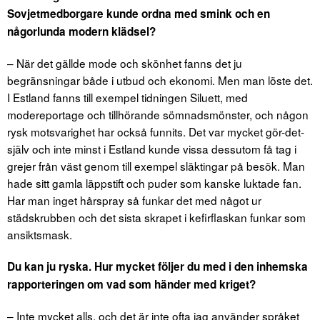
Sovjetmedborgare kunde ordna med smink och en
någorlunda modern klädsel?
– När det gällde mode och skönhet fanns det ju
begränsningar både i utbud och ekonomi. Men man löste det.
I Estland fanns till exempel tidningen Siluett, med
modereportage och tillhörande sömnadsmönster, och någon
rysk motsvarighet har också funnits. Det var mycket gör-det-
själv och inte minst i Estland kunde vissa dessutom få tag i
grejer från väst genom till exempel släktingar på besök. Man
hade sitt gamla läppstift och puder som kanske luktade fan.
Har man inget hårspray så funkar det med något ur
städskrubben och det sista skrapet i kefirflaskan funkar som
ansiktsmask.
Du kan ju ryska. Hur mycket följer du med i den inhemska
rapporteringen om vad som händer med kriget?
– Inte mycket alls, och det är inte ofta jag använder språket