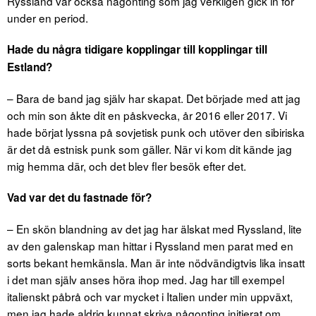
Ryssland var också någonting som jag verkligen gick in för
under en period.
Hade du några tidigare kopplingar till kopplingar till
Estland?
– Bara de band jag själv har skapat. Det började med att jag
och min son åkte dit en påskvecka, år 2016 eller 2017. Vi
hade börjat lyssna på sovjetisk punk och utöver den sibiriska
är det då estnisk punk som gäller. När vi kom dit kände jag
mig hemma där, och det blev fler besök efter det.
Vad var det du fastnade för?
– En skön blandning av det jag har älskat med Ryssland, lite
av den galenskap man hittar i Ryssland men parat med en
sorts bekant hemkänsla. Man är inte nödvändigtvis lika insatt
i det man själv anses höra ihop med. Jag har till exempel
italienskt påbrå och var mycket i Italien under min uppväxt,
men jag hade aldrig kunnat skriva någonting initierat om