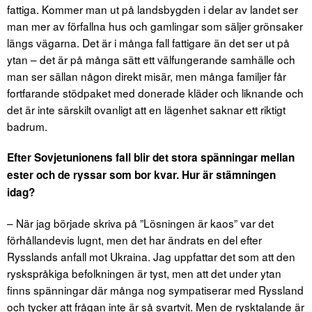
fattiga. Kommer man ut på landsbygden i delar av landet ser
man mer av förfallna hus och gamlingar som säljer grönsaker
längs vägarna. Det är i många fall fattigare än det ser ut på
ytan – det är på många sätt ett välfungerande samhälle och
man ser sällan någon direkt misär, men många familjer får
fortfarande stödpaket med donerade kläder och liknande och
det är inte särskilt ovanligt att en lägenhet saknar ett riktigt
badrum.
Efter Sovjetunionens fall blir det stora spänningar mellan
ester och de ryssar som bor kvar. Hur är stämningen
idag?
– När jag började skriva på ”Lösningen är kaos” var det
förhållandevis lugnt, men det har ändrats en del efter
Rysslands anfall mot Ukraina. Jag uppfattar det som att den
ryskspråkiga befolkningen är tyst, men att det under ytan
finns spänningar där många nog sympatiserar med Ryssland
och tycker att frågan inte är så svartvit. Men de rysktalande är