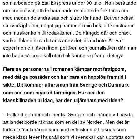
som arbetade på Esti Ekspress under 90-talet. Hon berättade
om hur det var, att de bara hade en dator de fick turas om
med medan de andra satt och skrev för hand. Det var också
så i verkligheten, något jag har med i min bok, att konstnärer
och musiker kom till redaktionen. De hängde där och drack
vodka. Ibland blev det artiklar av det, ibland inte. Allt var
experimentellt, även inom politiken och journalistiken där man
inte hade så noga koll utan fick känna sig fram i det nya.
Flera av personerna i romanen kämpar mot fattigdom,
med dåliga bostäder och har bara en hopplös framtid i
sikte. Dit kommer affärsmän från Sverige och Danmark
som ses som mycket förmögna. Hur ser den
klasskillnaden ut idag, har den utjämnats med tiden?
– Estland blir mer och mer likt Sverige, och många vill hävda
att landet borde räknas som en del av Norden. Men det är
fortsatt så att många som med estniska mått räknas som
medelklass lever i hushåll som vi svenskar kan uppfatta som