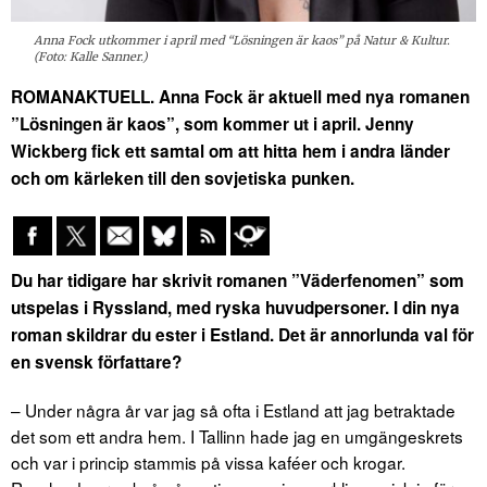
Anna Fock utkommer i april med “Lösningen är kaos” på Natur & Kultur.
(Foto: Kalle Sanner.)
ROMANAKTUELL. Anna Fock är aktuell med nya romanen
”Lösningen är kaos”, som kommer ut i april. Jenny
Wickberg fick ett samtal om att hitta hem i andra länder
och om kärleken till den sovjetiska punken.
Du har tidigare har skrivit romanen ”Väderfenomen” som
utspelas i Ryssland, med ryska huvudpersoner. I din nya
roman skildrar du ester i Estland. Det är annorlunda val för
en svensk författare?
– Under några år var jag så ofta i Estland att jag betraktade
det som ett andra hem. I Tallinn hade jag en umgängeskrets
och var i princip stammis på vissa kaféer och krogar.