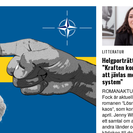
LITTERATUR
Helgporträt
”Kraften ko
att jävlas m
system”
ROMANAKTUE
Fock är aktuel
romanen ”Lösn
kaos”, som kom
april. Jenny W
ett samtal om a
andra länder 
kärleken till d