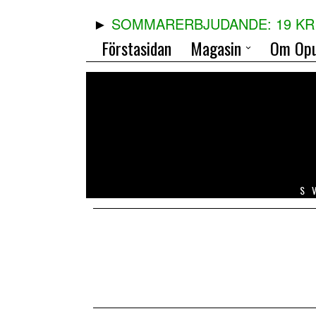
SOMMARERBJUDANDE: 19 KR 
Förstasidan
Magasin
Om Opu
S