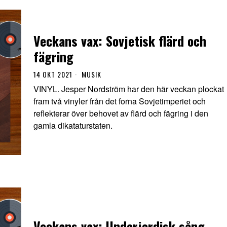
Veckans vax: Sovjetisk flärd och
fägring
14 OKT 2021
MUSIK
VINYL. Jesper Nordström har den här veckan plockat
fram två vinyler från det forna Sovjetimperiet och
reflekterar över behovet av flärd och fägring i den
gamla dikataturstaten.
Veckans vax: Underjordisk sång