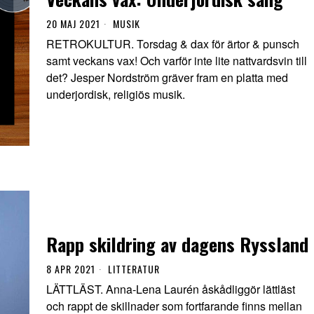
20 MAJ 2021
MUSIK
RETROKULTUR. Torsdag & dax för ärtor & punsch
samt veckans vax! Och varför inte lite nattvardsvin till
det? Jesper Nordström gräver fram en platta med
underjordisk, religiös musik.
Rapp skildring av dagens Ryssland
8 APR 2021
LITTERATUR
LÄTTLÄST. Anna-Lena Laurén åskådliggör lättläst
och rappt de skillnader som fortfarande finns mellan