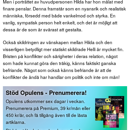
Men i porträttet av huvudpersonen Hilda har hon målat med
finare penslar. Denna framstår som en nyansrik och realistisk
människa, försedd med både vankelmod och styrka. En
vanlig, sympatisk person helt enkelt, och det är möjligt att
dessa är de som är svårast att gestalta.
Också skildringen av vänskapen mellan Hilda och den
visserligen betydligt mer statiskt skildrade Helli är mycket fin.
Bristen på konflikter och sårigheter i deras relation, något
som hade kunnat göra den tråkig, känns faktiskt ganska
befriande. Något som också känns befriande är att de
konflikter de ändå har handlar om politik och inte om män!
Stöd Opulens - Prenumerera!
Opulens utkommer sex dagar i veckan.
Prenumerera på Premium, 39 kr/mån eller
450 kr/år, och få tillgång även till de låsta
artiklarna.