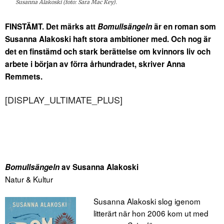
Susanna Alakoski (foto: Sara Mac Key).
FINSTÄMT. Det märks att
Bomullsängeln
är en roman som
Susanna Alakoski haft stora ambitioner med. Och nog är
det en finstämd och stark berättelse om kvinnors liv och
arbete i början av förra århundradet, skriver Anna
Remmets.
[DISPLAY_ULTIMATE_PLUS]
Bomullsängeln
av Susanna Alakoski
Natur & Kultur
Susanna Alakoski slog igenom
litterärt när hon 2006 kom ut med