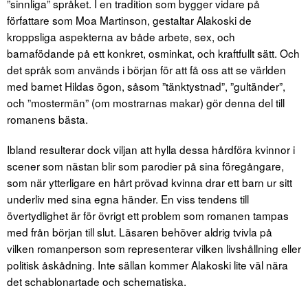
”sinnliga” språket. I en tradition som bygger vidare på
författare som Moa Martinson, gestaltar Alakoski de
kroppsliga aspekterna av både arbete, sex, och
barnafödande på ett konkret, osminkat, och kraftfullt sätt. Och
det språk som används i början för att få oss att se världen
med barnet Hildas ögon, såsom ”tänktystnad”, ”gultänder”,
och ”mostermän” (om mostrarnas makar) gör denna del till
romanens bästa.
Ibland resulterar dock viljan att hylla dessa hårdföra kvinnor i
scener som nästan blir som parodier på sina föregångare,
som när ytterligare en hårt prövad kvinna drar ett barn ur sitt
underliv med sina egna händer. En viss tendens till
övertydlighet är för övrigt ett problem som romanen tampas
med från början till slut. Läsaren behöver aldrig tvivla på
vilken romanperson som representerar vilken livshållning eller
politisk åskådning. Inte sällan kommer Alakoski lite väl nära
det schablonartade och schematiska.