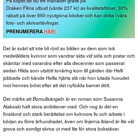
På köpet får du tre månader gratis på
Draken Films utbud (värde 237 kr) av kvalitetsfilmer, 30%
rabatt på över 850 nyutgivna böcker och kan delta i våra
foto- och skrivartävlingar.
PRENUMERERA
HÄR!
Det är svårt att inte bli rörd av bilden av dem som två
medelålders kvinnor som vandrar sida vid sida och pratar och
skämtar med varandra efter alla decennier som passerat
sedan Hilda som utstött tonåring kom till gården där Helli
jobbade och kände Hellis hjärta slå när hon lutade huvudet
mot hennes bröst efter att det nyfödda barnet dött.
Det märks att
är en roman som Susanna
Bomullsängeln
Alakoski haft stora ambitioner med. Och nog är det en
finstämd och stark berättelse om kvinnors liv och arbete i
början av förra århundradet, även om linjerna ibland är lite väl
grova och somligt skrivs ut med lite för stora bokstäver.