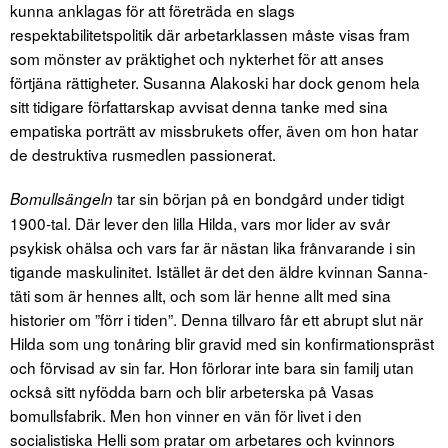
kunna anklagas för att företräda en slags
respektabilitetspolitik där arbetarklassen måste visas fram
som mönster av präktighet och nykterhet för att anses
förtjäna rättigheter. Susanna Alakoski har dock genom hela
sitt tidigare författarskap avvisat denna tanke med sina
empatiska porträtt av missbrukets offer, även om hon hatar
de destruktiva rusmedlen passionerat.
tar sin början på en bondgård under tidigt
Bomullsängeln
1900-tal. Där lever den lilla Hilda, vars mor lider av svår
psykisk ohälsa och vars far är nästan lika frånvarande i sin
tigande maskulinitet. Istället är det den äldre kvinnan Sanna-
täti som är hennes allt, och som lär henne allt med sina
historier om ”förr i tiden”. Denna tillvaro får ett abrupt slut när
Hilda som ung tonåring blir gravid med sin konfirmationspräst
och förvisad av sin far. Hon förlorar inte bara sin familj utan
också sitt nyfödda barn och blir arbeterska på Vasas
bomullsfabrik. Men hon vinner en vän för livet i den
socialistiska Helli som pratar om arbetares och kvinnors