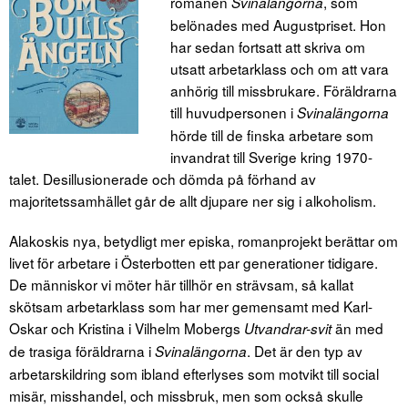
romanen
, som
Svinalängorna
belönades med Augustpriset. Hon
har sedan fortsatt att skriva om
utsatt arbetarklass och om att vara
anhörig till missbrukare. Föräldrarna
till huvudpersonen i
Svinalängorna
hörde till de finska arbetare som
invandrat till Sverige kring 1970-
talet. Desillusionerade och dömda på förhand av
majoritetssamhället går de allt djupare ner sig i alkoholism.
Alakoskis nya, betydligt mer episka, romanprojekt berättar om
livet för arbetare i Österbotten ett par generationer tidigare.
De människor vi möter här tillhör en strävsam, så kallat
skötsam arbetarklass som har mer gemensamt med Karl-
Oskar och Kristina i Vilhelm Mobergs
än med
Utvandrar-svit
de trasiga föräldrarna i
. Det är den typ av
Svinalängorna
arbetarskildring som ibland efterlyses som motvikt till social
misär, misshandel, och missbruk, men som också skulle