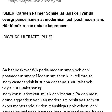
Collage: C Altgård. Bildkälla: Pixabay.com
ISMER. Carsten Palmer Schale tar tag i de i vår tid
övergripande ismerna: modernism och postmodernism.
Här försöker han reda ut begreppen.
[DISPLAY_ULTIMATE_PLUS]
Så här beskriver Wikipedia modernismen och och
postmodernismen: Modernism är en kulturell rörelse
inom västerländsk kultur på det sena 1800-talet och
tidiga 1900-talet synlig
inom konst, arkitektur, musik och litteratur. På den mest
grundläggande nivån kan modernism beskrivas som ett
experimenterande av den mänskliga upplevelsen och
graden av självmedvetenhet, karakteriserad av avvikelser