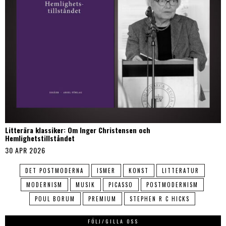
Litterära klassiker: Om Inger Christensen och
Hemlighetstillståndet
30 APR 2026
DET POSTMODERNA
ISMER
KONST
LITTERATUR
MODERNISM
MUSIK
PICASSO
POSTMODERNISM
POUL BORUM
PREMIUM
STEPHEN R C HICKS
FÖLJ/GILLA OSS