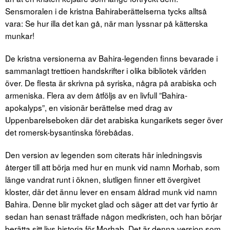
Sensmoralen i de kristna Bahiraberättelserna tycks alltså
vara: Se hur illa det kan gå, när man lyssnar på kätterska
munkar!
De kristna versionerna av Bahira-legenden finns bevarade i
sammanlagt trettioen handskrifter i olika bibliotek världen
över. De flesta är skrivna på syriska, några på arabiska och
armeniska. Flera av dem åtföljs av en livfull ”Bahira-
apokalyps”, en visionär berättelse med drag av
Uppenbarelseboken där det arabiska kungarikets seger över
det romersk-bysantinska förebådas.
Den version av legenden som citerats här inledningsvis
återger till att börja med hur en munk vid namn Morhab, som
länge vandrat runt i öknen, slutligen finner ett övergivet
kloster, där det ännu lever en ensam åldrad munk vid namn
Bahira. Denne blir mycket glad och säger att det var fyrtio år
sedan han senast träffade någon medkristen, och han börjar
berätta sitt livs historia för Morhab. Det är denna version som