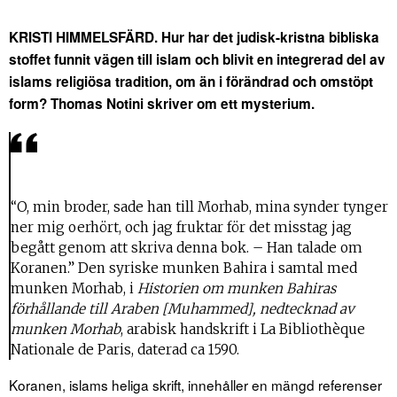
KRISTI HIMMELSFÄRD. Hur har det judisk-kristna bibliska
stoffet funnit vägen till islam och blivit en integrerad del av
islams religiösa tradition, om än i förändrad och omstöpt
form? Thomas Notini skriver om ett mysterium.
“O, min broder, sade han till Morhab, mina synder tynger
ner mig oerhört, och jag fruktar för det misstag jag
begått genom att skriva denna bok. – Han talade om
Koranen.” Den syriske munken Bahira i samtal med
munken Morhab, i
Historien om munken Bahiras
förhållande till Araben [Muhammed], nedtecknad av
munken Morhab
, arabisk handskrift i La Bibliothèque
Nationale de Paris, daterad ca 1590.
Koranen, islams heliga skrift, innehåller en mängd referenser