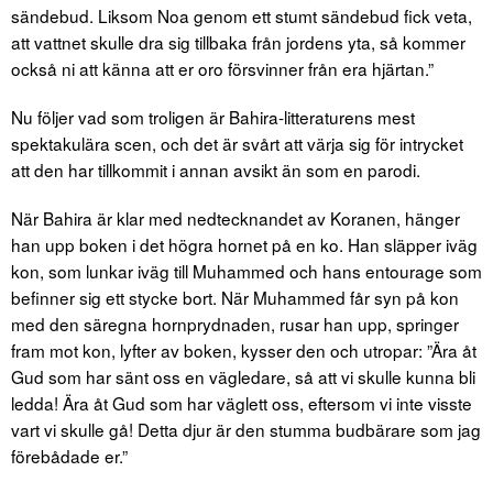
sändebud. Liksom Noa genom ett stumt sändebud fick veta,
att vattnet skulle dra sig tillbaka från jordens yta, så kommer
också ni att känna att er oro försvinner från era hjärtan.”
Nu följer vad som troligen är Bahira-litteraturens mest
spektakulära scen, och det är svårt att värja sig för intrycket
att den har tillkommit i annan avsikt än som en parodi.
När Bahira är klar med nedtecknandet av Koranen, hänger
han upp boken i det högra hornet på en ko. Han släpper iväg
kon, som lunkar iväg till Muhammed och hans entourage som
befinner sig ett stycke bort. När Muhammed får syn på kon
med den säregna hornprydnaden, rusar han upp, springer
fram mot kon, lyfter av boken, kysser den och utropar: ”Ära åt
Gud som har sänt oss en vägledare, så att vi skulle kunna bli
ledda! Ära åt Gud som har väglett oss, eftersom vi inte visste
vart vi skulle gå! Detta djur är den stumma budbärare som jag
förebådade er.”