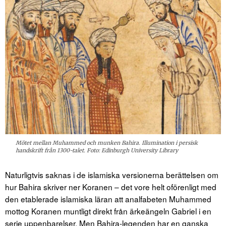
Mötet mellan Muhammed och munken Bahira. Illumination i persisk
handskrift från 1300-talet. Foto: Edinburgh University Library
Naturligtvis saknas i de islamiska versionerna berättelsen om
hur Bahira skriver ner Koranen – det vore helt oförenligt med
den etablerade islamiska läran att analfabeten Muhammed
mottog Koranen muntligt direkt från ärkeängeln Gabriel i en
serie uppenbarelser. Men Bahira-legenden har en ganska