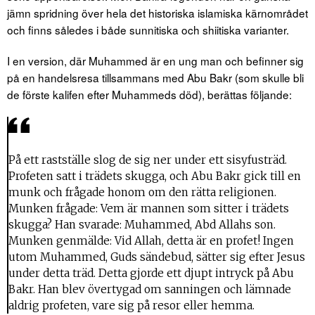
jämn spridning över hela det historiska islamiska kärnområdet
och finns således i både sunnitiska och shiitiska varianter.
I en version, där Muhammed är en ung man och befinner sig
på en handelsresa tillsammans med Abu Bakr (som skulle bli
de förste kalifen efter Muhammeds död), berättas följande:
På ett rastställe slog de sig ner under ett sisyfusträd.
Profeten satt i trädets skugga, och Abu Bakr gick till en
munk och frågade honom om den rätta religionen.
Munken frågade: Vem är mannen som sitter i trädets
skugga? Han svarade: Muhammed, Abd Allahs son.
Munken genmälde: Vid Allah, detta är en profet! Ingen
utom Muhammed, Guds sändebud, sätter sig efter Jesus
under detta träd. Detta gjorde ett djupt intryck på Abu
Bakr. Han blev övertygad om sanningen och lämnade
aldrig profeten, vare sig på resor eller hemma.