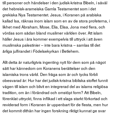
till personer och händelser i den judisk-kristna Bibeln, i såväl
det hebreisk-arameiska Gamla Testamentet som i det
grekiska Nya Testamentet. Jesus, i Koranen på arabiska
kallad Isa, räknas inom islam som en av de stora profeterna, i
likhet med Abraham, Mose, Elia, Elisa, Jona med flera, och
vördas som sådan bland muslimer världen över. Att islam
håller Jesus i ära kommer exempelvis till uttryck i att även
muslimska palestinier – inte bara kristna – samlas till det
årliga julfirandet i Födelsekyrkan i Betlehem.
Allt detta är naturligtvis ingenting nytt för dem som på något
sätt har kännedom om Koranens berättelser och den
islamiska trons värld. Den fråga som är och tycks förbli
obesvarad är: Hur har det judisk-kristna bibliska stoffet funnit
vägen till islam och blivit en integrerad del av islams religiösa
tradition, om än i förändrad och omstöpt form? Att Bibeln,
förenklat uttryckt, finns inflikad i ett slags starkt förkortad och
reviderad form i Koranen är uppenbart för de flesta, men hur
det kommit dithän har ingen forskning riktigt kunnat ge svar