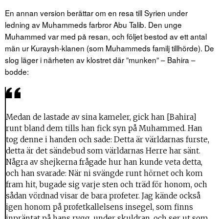
En annan version berättar om en resa till Syrien under
ledning av Muhammeds farbror Abu Talib. Den unge
Muhammed var med på resan, och följet bestod av ett antal
män ur Kuraysh-klanen (som Muhammeds familj tillhörde). De
slog läger i närheten av klostret där ”munken” – Bahira –
bodde:
Medan de lastade av sina kameler, gick han [Bahira]
runt bland dem tills han fick syn på Muhammed. Han
tog denne i handen och sade: Detta är världarnas furste,
detta är det sändebud som världarnas Herre har sänt.
Några av shejkerna frågade hur han kunde veta detta,
och han svarade: När ni svängde runt hörnet och kom
fram hit, bugade sig varje sten och träd för honom, och
sådan vördnad visar de bara profeter. Jag kände också
igen honom på profetkallelsens insegel, som finns
inpräntat på hans rygg, under skuldran, och ser ut som