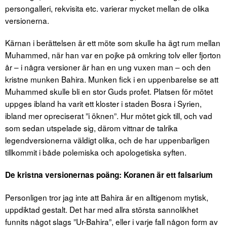
persongalleri, rekvisita etc. varierar mycket mellan de olika
versionerna.
Kärnan i berättelsen är ett möte som skulle ha ägt rum mellan
Muhammed, när han var en pojke på omkring tolv eller fjorton
år – i några versioner är han en ung vuxen man – och den
kristne munken Bahira. Munken fick i en uppenbarelse se att
Muhammed skulle bli en stor Guds profet. Platsen för mötet
uppges ibland ha varit ett kloster i staden Bosra i Syrien,
ibland mer opreciserat ”i öknen”. Hur mötet gick till, och vad
som sedan utspelade sig, därom vittnar de talrika
legendversionerna väldigt olika, och de har uppenbarligen
tillkommit i både polemiska och apologetiska syften.
De kristna versionernas poäng: Koranen är ett falsarium
Personligen tror jag inte att Bahira är en alltigenom mytisk,
uppdiktad gestalt. Det har med allra största sannolikhet
funnits något slags ”Ur-Bahira”, eller i varje fall någon form av