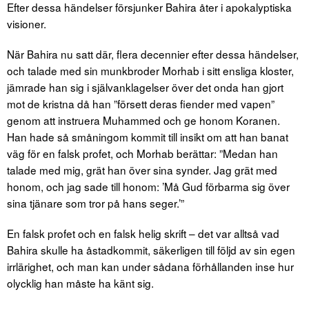
Efter dessa händelser försjunker Bahira åter i apokalyptiska
visioner.
När Bahira nu satt där, flera decennier efter dessa händelser,
och talade med sin munkbroder Morhab i sitt ensliga kloster,
jämrade han sig i självanklagelser över det onda han gjort
mot de kristna då han ”försett deras fiender med vapen”
genom att instruera Muhammed och ge honom Koranen.
Han hade så småningom kommit till insikt om att han banat
väg för en falsk profet, och Morhab berättar: ”Medan han
talade med mig, grät han över sina synder. Jag grät med
honom, och jag sade till honom: ’Må Gud förbarma sig över
sina tjänare som tror på hans seger.’”
En falsk profet och en falsk helig skrift – det var alltså vad
Bahira skulle ha åstadkommit, säkerligen till följd av sin egen
irrlärighet, och man kan under sådana förhållanden inse hur
olycklig han måste ha känt sig.