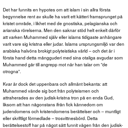
Det har funnits en hypotes om att islam i sin allra första
begynnelse rent av skulle ha varit ett kätteri framsprunget på
kristet område, i likhet med de gnostiska, pelagianska och
arianska rörelserna. Men den saknar stöd helt enkelt därför
att varken Muhammed själv eller islams tidigaste anhängare
varit vare sig kristna eller judar. Islams ursprungsmiljö var den
arabiska halvöns brokigt polyteistiska värld – och det är i
första hand detta mångguderi med sina otaliga avgudar som
Muhammed går till angrepp mot när han talar om ”de
otrogna”.
Kvar är dock det uppenbara och allmänt bekanta: att
Muhammed vände sig bort från polyteismen och
attraherades av den judisk-kristna tron på en enda Gud,
liksom att han någonstans ifrån fick kännedom om
judendomens och kristendomens berättelser och – muntligt
eller skriftligt förmedlade – trosvittnesbörd. Detta
berättelsestoff har på något sätt funnit vägen från den judisk-