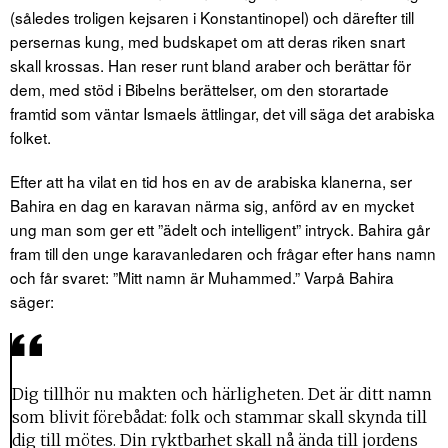
(således troligen kejsaren i Konstantinopel) och därefter till
persernas kung, med budskapet om att deras riken snart
skall krossas. Han reser runt bland araber och berättar för
dem, med stöd i Bibelns berättelser, om den storartade
framtid som väntar Ismaels ättlingar, det vill säga det arabiska
folket.
Efter att ha vilat en tid hos en av de arabiska klanerna, ser
Bahira en dag en karavan närma sig, anförd av en mycket
ung man som ger ett ”ädelt och intelligent” intryck. Bahira går
fram till den unge karavanledaren och frågar efter hans namn
och får svaret: ”Mitt namn är Muhammed.” Varpå Bahira
säger:
Dig tillhör nu makten och härligheten. Det är ditt namn
som blivit förebådat: folk och stammar skall skynda till
dig till mötes. Din ryktbarhet skall nå ända till jordens