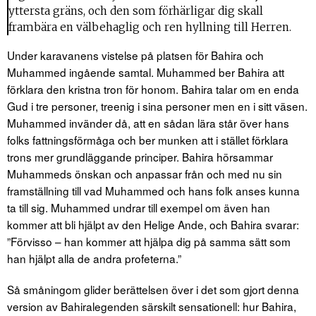
yttersta gräns, och den som förhärligar dig skall
frambära en välbehaglig och ren hyllning till Herren.
Under karavanens vistelse på platsen för Bahira och
Muhammed ingående samtal. Muhammed ber Bahira att
förklara den kristna tron för honom. Bahira talar om en enda
Gud i tre personer, treenig i sina personer men en i sitt väsen.
Muhammed invänder då, att en sådan lära står över hans
folks fattningsförmåga och ber munken att i stället förklara
trons mer grundläggande principer. Bahira hörsammar
Muhammeds önskan och anpassar från och med nu sin
framställning till vad Muhammed och hans folk anses kunna
ta till sig. Muhammed undrar till exempel om även han
kommer att bli hjälpt av den Helige Ande, och Bahira svarar:
”Förvisso – han kommer att hjälpa dig på samma sätt som
han hjälpt alla de andra profeterna.”
Så småningom glider berättelsen över i det som gjort denna
version av Bahiralegenden särskilt sensationell: hur Bahira,