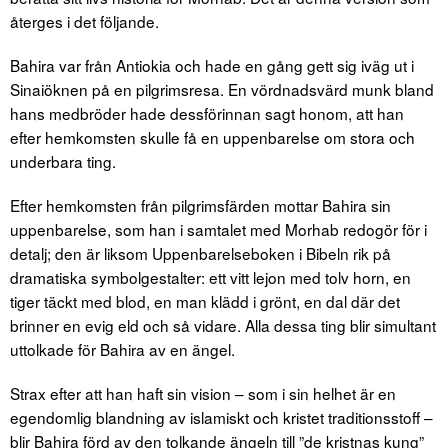
återges i det följande.
Bahira var från Antiokia och hade en gång gett sig iväg ut i
Sinaiöknen på en pilgrimsresa. En vördnadsvärd munk bland
hans medbröder hade dessförinnan sagt honom, att han
efter hemkomsten skulle få en uppenbarelse om stora och
underbara ting.
Efter hemkomsten från pilgrimsfärden mottar Bahira sin
uppenbarelse, som han i samtalet med Morhab redogör för i
detalj; den är liksom Uppenbarelseboken i Bibeln rik på
dramatiska symbolgestalter: ett vitt lejon med tolv horn, en
tiger täckt med blod, en man klädd i grönt, en dal där det
brinner en evig eld och så vidare. Alla dessa ting blir simultant
uttolkade för Bahira av en ängel.
Strax efter att han haft sin vision – som i sin helhet är en
egendomlig blandning av islamiskt och kristet traditionsstoff –
blir Bahira förd av den tolkande ängeln till ”de kristnas kung”