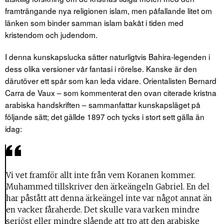
framträngande nya religionen islam, men påfallande litet om
länken som binder samman islam bakåt i tiden med
kristendom och judendom.
I denna kunskapslucka sätter naturligtvis Bahira-legenden i
dess olika versioner vår fantasi i rörelse. Kanske är den
därutöver ett spår som kan leda vidare. Orientalisten Bernard
Carra de Vaux – som kommenterat den ovan citerade kristna
arabiska handskriften – sammanfattar kunskapsläget på
följande sätt; det gällde 1897 och tycks i stort sett gälla än
idag:
Vi vet framför allt inte från vem Koranen kommer.
Muhammed tillskriver den ärkeängeln Gabriel. En del
har påstått att denna ärkeängel inte var något annat än
en vacker fåraherde. Det skulle vara varken mindre
seriöst eller mindre slående att tro att den arabiske