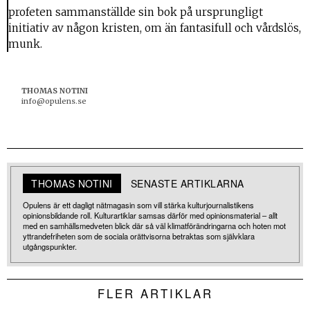
profeten sammanställde sin bok på ursprungligt
initiativ av någon kristen, om än fantasifull och vårdslös,
munk.
THOMAS NOTINI
info@opulens.se
THOMAS NOTINI
SENASTE ARTIKLARNA
Opulens är ett dagligt nätmagasin som vill stärka kulturjournalistikens
opinionsbildande roll. Kulturartiklar samsas därför med opinionsmaterial – allt
med en samhällsmedveten blick där så väl klimatförändringarna och hoten mot
yttrandefriheten som de sociala orättvisorna betraktas som självklara
utgångspunkter.
FLER ARTIKLAR