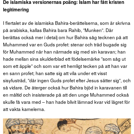
De islamiska versionernas poäng: Islam har fått kristen
legitimering
I flertalet av de islamiska Bahira-berättelserna, som är skrivna
på arabiska, kallas Bahira bara Rahib, ”Munken”. Där
berättas också mer i detalj om hur Bahira såg tecknen på att
Muhammed var en Guds profet: stenar och träd bugade sig
för Muhammed när han närmade sig med sin karavan; han
hade mellan sina skulderblad ett födelsemärke ”som såg ut
som ett äpple” och som var ett hemligt tecken på att han var
en sann profet; han satte sig att vila under ett visst
sisyfusträd, ”där ingen Guds profet efter Jesus sätter sig”, och
så vidare. De återger också hur Bahira bjöd in karavanen till
en måltid och insisterade på att den unge Muhammed också
skulle få vara med – han hade blivit lämnad kvar vid lägret för
att vakta kamelerna.