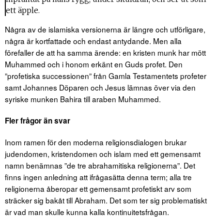
ett äpple.
Några av de islamiska versionerna är längre och utförligare,
några är kortfattade och endast antydande. Men alla
förefaller de att ha samma ärende: en kristen munk har mött
Muhammed och i honom erkänt en Guds profet. Den
”profetiska successionen” från Gamla Testamentets profeter
samt Johannes Döparen och Jesus lämnas över via den
syriske munken Bahira till araben Muhammed.
Fler frågor än svar
Inom ramen för den moderna religionsdialogen brukar
judendomen, kristendomen och islam med ett gemensamt
namn benämnas ”de tre abrahamitiska religionerna”. Det
finns ingen anledning att ifrågasätta denna term; alla tre
religionerna åberopar ett gemensamt profetiskt arv som
sträcker sig bakåt till Abraham. Det som ter sig problematiskt
är vad man skulle kunna kalla kontinuitetsfrågan.