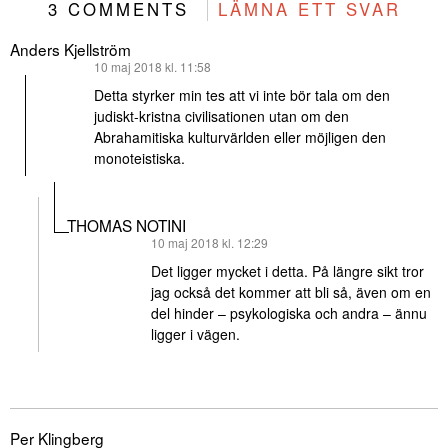
3 COMMENTS
LÄMNA ETT SVAR
Anders Kjellström
skriver:
10 maj 2018 kl. 11:58
Detta styrker min tes att vi inte bör tala om den
judiskt-kristna civilisationen utan om den
Abrahamitiska kulturvärlden eller möjligen den
monoteistiska.
THOMAS NOTINI
skriver:
10 maj 2018 kl. 12:29
Det ligger mycket i detta. På längre sikt tror
jag också det kommer att bli så, även om en
del hinder – psykologiska och andra – ännu
ligger i vägen.
Per Klingberg