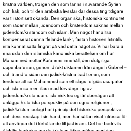
kristna världen, troligen den som fanns i nuvarande Syrien
och Irak, och till den arabiska livssfär där dessa ting tidigare
varit i stort sett okända. Den organiska, historiska kontinuitet
som råder mellan judendom och kristendom saknas mellan
judendom/kristendom och islam. Men något har alltså
kompenserat denna ”felande länk”, fastän historien hitintills
inte kunnat sätta fingret på vad detta något är. Vi har bara å
ena sidan den islamiska kanoniska berättelsen om hur
Muhammed mottar Koranens innehåll, den slutgiltiga
uppenbarelsen, genom direkt diktamen från ängeln Gabriel –
och å andra sidan den judisk-kristna traditionen, som
tenderar att se Muhammed som ett slags religiös usurpator
och islam som en illasinnad förvrängning av
judendom/kristendom. Islamisk teologi är obenägen att
anlägga historiska perspektiv på den egna religionen;
judisk/kristen teologi har i princip det historiska perspektivet
och dess redskap i sin hand, men har sällan visat intresse för
att använda det i förhållande till just islam. Det har bedrivits
åtskillig forskning om de kristnas tidiga möten med den