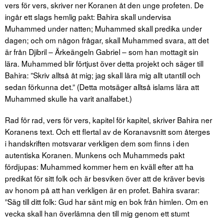
vers för vers, skriver ner Koranen åt den unge profeten. De
ingår ett slags hemlig pakt: Bahira skall undervisa
Muhammed under natten; Muhammed skall predika under
dagen; och om någon frågar, skall Muhammed svara, att det
är från Djibril – Ärkeängeln Gabriel – som han mottagit sin
lära. Muhammed blir förtjust över detta projekt och säger till
Bahira: ”Skriv alltså åt mig; jag skall lära mig allt utantill och
sedan förkunna det.” (Detta motsäger alltså islams lära att
Muhammed skulle ha varit analfabet.)
Rad för rad, vers för vers, kapitel för kapitel, skriver Bahira ner
Koranens text. Och ett flertal av de Koranavsnitt som återges
i handskriften motsvarar verkligen dem som finns i den
autentiska Koranen. Munkens och Muhammeds pakt
fördjupas: Muhammed kommer hem en kväll efter att ha
predikat för sitt folk och är besviken över att de kräver bevis
av honom på att han verkligen är en profet. Bahira svarar:
”Säg till ditt folk: Gud har sänt mig en bok från himlen. Om en
vecka skall han överlämna den till mig genom ett stumt