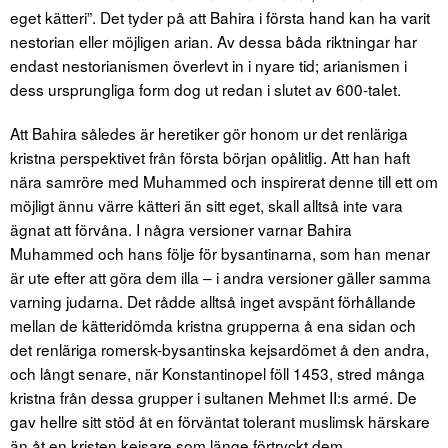
eget kätteri”. Det tyder på att Bahira i första hand kan ha varit
nestorian eller möjligen arian. Av dessa båda riktningar har
endast nestorianismen överlevt in i nyare tid; arianismen i
dess ursprungliga form dog ut redan i slutet av 600-talet.
Att Bahira således är heretiker gör honom ur det renläriga
kristna perspektivet från första början opålitlig. Att han haft
nära samröre med Muhammed och inspirerat denne till ett om
möjligt ännu värre kätteri än sitt eget, skall alltså inte vara
ägnat att förvåna. I några versioner varnar Bahira
Muhammed och hans följe för bysantinarna, som han menar
är ute efter att göra dem illa – i andra versioner gäller samma
varning judarna. Det rådde alltså inget avspänt förhållande
mellan de kätteridömda kristna grupperna å ena sidan och
det renläriga romersk-bysantinska kejsardömet å den andra,
och långt senare, när Konstantinopel föll 1453, stred många
kristna från dessa grupper i sultanen Mehmet II:s armé. De
gav hellre sitt stöd åt en förväntat tolerant muslimsk härskare
än åt en kristen kejsare som länge förtryckt dem.