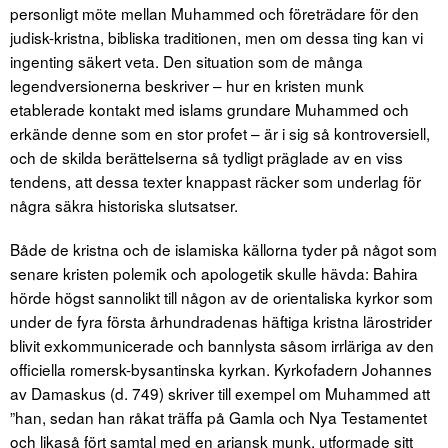
personligt möte mellan Muhammed och företrädare för den
judisk-kristna, bibliska traditionen, men om dessa ting kan vi
ingenting säkert veta. Den situation som de många
legendversionerna beskriver – hur en kristen munk
etablerade kontakt med islams grundare Muhammed och
erkände denne som en stor profet – är i sig så kontroversiell,
och de skilda berättelserna så tydligt präglade av en viss
tendens, att dessa texter knappast räcker som underlag för
några säkra historiska slutsatser.
Både de kristna och de islamiska källorna tyder på något som
senare kristen polemik och apologetik skulle hävda: Bahira
hörde högst sannolikt till någon av de orientaliska kyrkor som
under de fyra första århundradenas häftiga kristna lärostrider
blivit exkommunicerade och bannlysta såsom irrläriga av den
officiella romersk-bysantinska kyrkan. Kyrkofadern Johannes
av Damaskus (d. 749) skriver till exempel om Muhammed att
”han, sedan han råkat träffa på Gamla och Nya Testamentet
och likaså fört samtal med en ariansk munk, utformade sitt