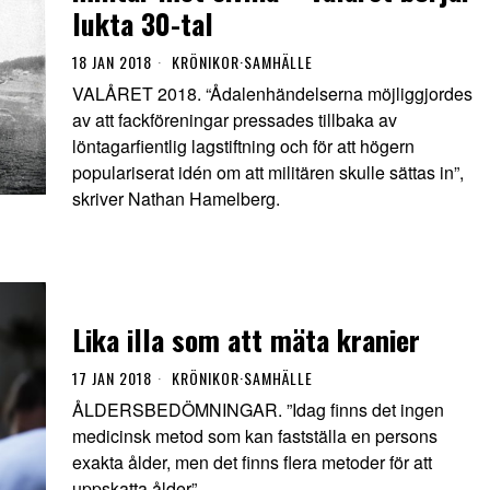
lukta 30-tal
18 JAN 2018
KRÖNIKOR
·
SAMHÄLLE
VALÅRET 2018. “Ådalenhändelserna möjliggjordes
av att fackföreningar pressades tillbaka av
löntagarfientlig lagstiftning och för att högern
populariserat idén om att militären skulle sättas in”,
skriver Nathan Hamelberg.
Lika illa som att mäta kranier
17 JAN 2018
KRÖNIKOR
·
SAMHÄLLE
ÅLDERSBEDÖMNINGAR. ”Idag finns det ingen
medicinsk metod som kan fastställa en persons
exakta ålder, men det finns flera metoder för att
uppskatta ålder”.