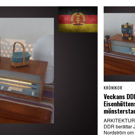
KRÖNIKOR
Veckans DD
Eisenhütten
mönstersta
ARKITEKTUR. 
DDR berättar 
Nordström om