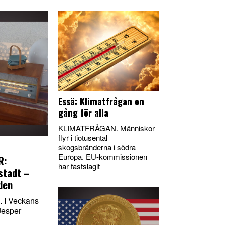
Essä: Klimatfrågan en
gång för alla
KLIMATFRÅGAN. Människor
flyr i tiotusental
skogsbränderna i södra
Europa. EU-kommissionen
R:
har fastslagit
stadt –
den
I Veckans
Jesper