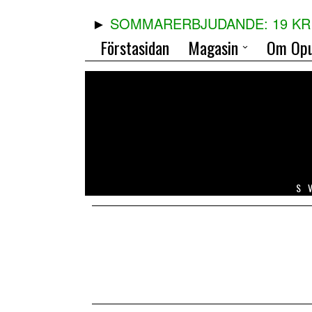
SOMMARERBJUDANDE: 19 KR 
Förstasidan
Magasin
Om Opu
S