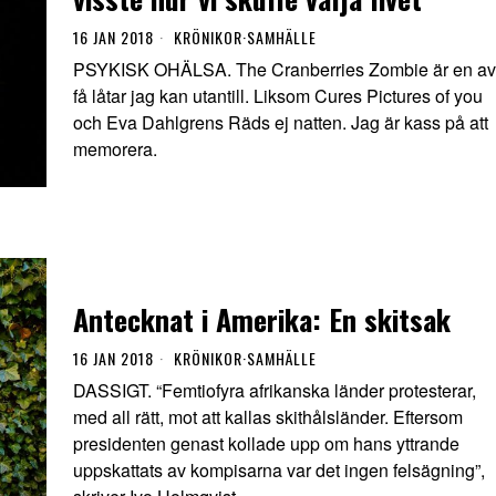
16 JAN 2018
KRÖNIKOR
·
SAMHÄLLE
PSYKISK OHÄLSA. The Cranberries Zombie är en av
få låtar jag kan utantill. Liksom Cures Pictures of you
och Eva Dahlgrens Räds ej natten. Jag är kass på att
memorera.
Antecknat i Amerika: En skitsak
16 JAN 2018
KRÖNIKOR
·
SAMHÄLLE
DASSIGT. “Femtiofyra afrikanska länder protesterar,
med all rätt, mot att kallas skithålsländer. Eftersom
presidenten genast kollade upp om hans yttrande
uppskattats av kompisarna var det ingen felsägning”,