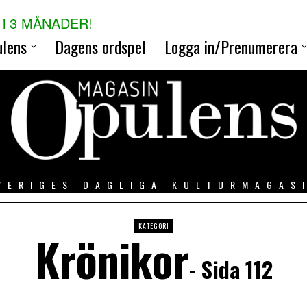
i 3 MÅNADER!
lens
Dagens ordspel
Logga in/Prenumerera
VERIGES DAGLIGA KULTURMAGAS
KATEGORI
Krönikor
- Sida 112