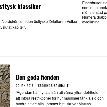
Eisenhüttenst
sttysk klassiker
som en plane
mönsterstad på
Numera drabb
Nordström om den östtyske författaren Volker
avfolkning.
slutat kapitel”.
Den goda fienden
22 JAN 2018
KRÖNIKOR
·
SAMHÄLLE
“Agendan har flyttats från att värna yttrandefriheten till
att införa restriktioner för hur muslimer får klä sig och
hindra att de alls kommer hit”, skriver Mattias