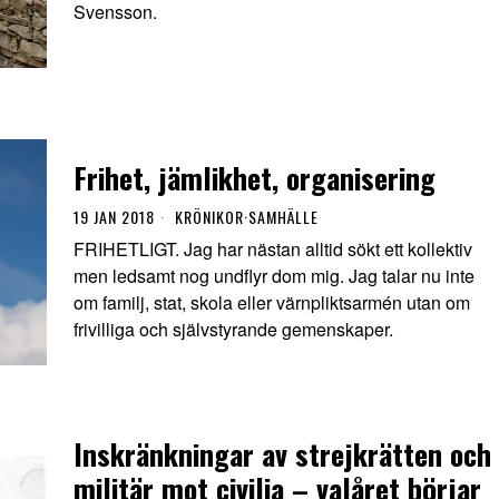
Svensson.
Frihet, jämlikhet, organisering
19 JAN 2018
KRÖNIKOR
·
SAMHÄLLE
FRIHETLIGT. Jag har nästan alltid sökt ett kollektiv
men ledsamt nog undflyr dom mig. Jag talar nu inte
om familj, stat, skola eller värnpliktsarmén utan om
frivilliga och självstyrande gemenskaper.
Inskränkningar av strejkrätten och
militär mot civilia – valåret börjar