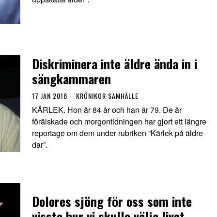
Diskriminera inte äldre ända in i
sängkammaren
17 JAN 2018
KRÖNIKOR
·
SAMHÄLLE
KÄRLEK. Hon är 84 år och han är 79. De är
förälskade och morgontidningen har gjort ett längre
reportage om dem under rubriken ”Kärlek på äldre
dar”.
Dolores sjöng för oss som inte
visste hur vi skulle välja livet