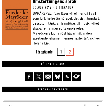
Omstörtningens språk
30 AUG 2017
LITTERATUR
SPRÅKSPEL. “Jag läser vill ej mer gå i vall
som lyrik hellre än hörspel; det sistnämnda är
dessutom tänkt att framföras till musik, vilket
skapar en annan sorts upplevelse;
Mayröckers lugna röst håvar milt in den
spretande lekamen hennes texter är”, skriver
Helena Lie.
Föregående
1
2
FÖLJ/GILLA OSS
TELEGRAFSTATIONEN