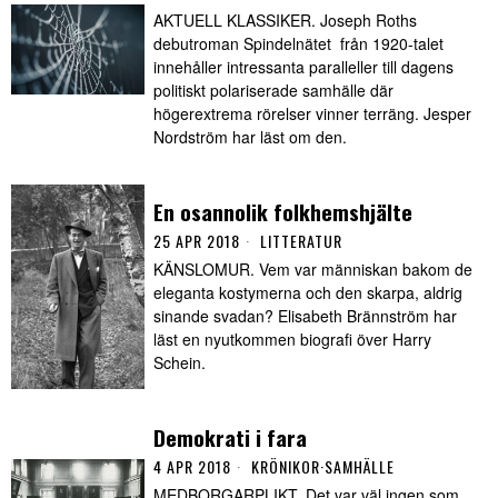
AKTUELL KLASSIKER. Joseph Roths
debutroman Spindelnätet från 1920-talet
innehåller intressanta paralleller till dagens
politiskt polariserade samhälle där
högerextrema rörelser vinner terräng. Jesper
Nordström har läst om den.
En osannolik folkhemshjälte
25 APR 2018
LITTERATUR
KÄNSLOMUR. Vem var människan bakom de
eleganta kostymerna och den skarpa, aldrig
sinande svadan? Elisabeth Brännström har
läst en nyutkommen biografi över Harry
Schein.
Demokrati i fara
4 APR 2018
KRÖNIKOR
·
SAMHÄLLE
MEDBORGARPLIKT. Det var väl ingen som