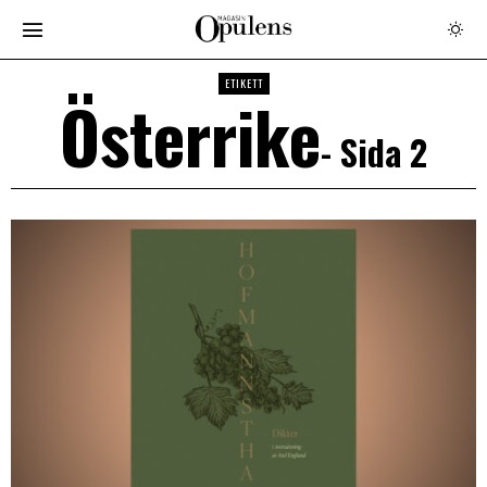
ETIKETT
Österrike
- Sida 2