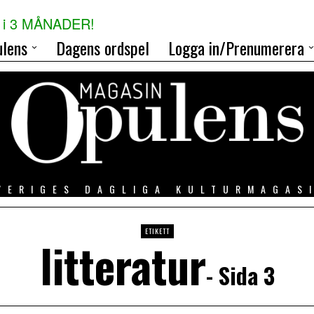
i 3 MÅNADER!
lens
Dagens ordspel
Logga in/Prenumerera
VERIGES DAGLIGA KULTURMAGAS
ETIKETT
litteratur
- Sida 3