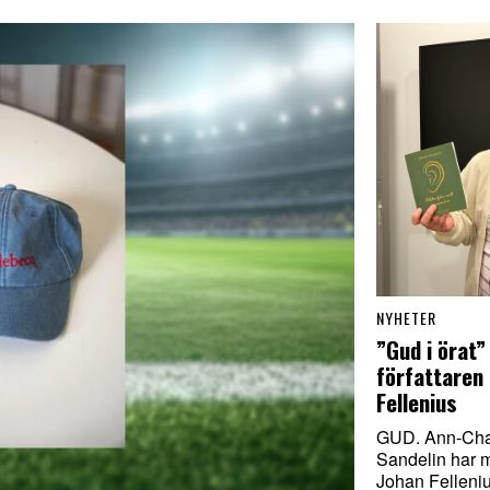
NYHETER
”Gud i örat”
författaren
Fellenius
GUD. Ann-Char
Sandelin har mö
Johan Felleni