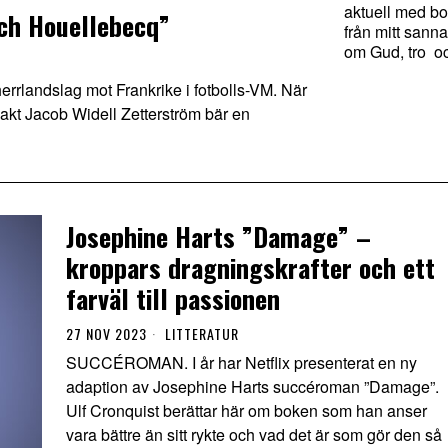
aktuell med bo
och Houellebecq”
från mitt sanna
om Gud, tro o
rrlandslag mot Frankrike i fotbolls-VM. När
akt Jacob Widell Zetterström bär en
Josephine Harts ”Damage” –
kroppars dragningskrafter och ett
farväl till passionen
27 NOV 2023
LITTERATUR
SUCCÉROMAN. I år har Netflix presenterat en ny
adaption av Josephine Harts succéroman ”Damage”.
Ulf Cronquist berättar här om boken som han anser
vara bättre än sitt rykte och vad det är som gör den så