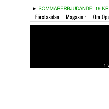
SOMMARERBJUDANDE: 19 KR 
Förstasidan
Magasin
Om Opu
S