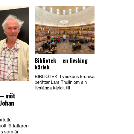
Bibliotek – en livslång
kärlek
BIBLIOTEK. I veckans krönika
berättar Lars Thulin om sin
livslånga kärlek till
 ‒ möt
 Johan
lotte
tt författaren
us som är