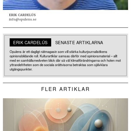
ERIK CARDELÚS
info@opulens.se
ERIK CARDELÚS
SENASTE ARTIKLARNA
Opulens är ett dagligt nätmagasin som vill stärka kulturjournalistikens
opinionsbildande roll. Kulturartiklar samsas därför med opinionsmaterial – allt
med en samhällsmedveten blick där så väl klimatförändringarna och hoten mot
yttrandefriheten som de sociala orättvisorna betraktas som självklara
utgångspunkter.
FLER ARTIKLAR