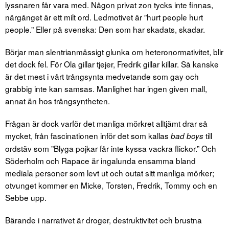
lyssnaren får vara med. Någon privat zon tycks inte finnas,
närgånget är ett milt ord. Ledmotivet är ”hurt people hurt
people.” Eller på svenska: Den som har skadats, skadar.
Börjar man slentrianmässigt glunka om heteronormativitet, blir
det dock fel. För Ola gillar tjejer, Fredrik gillar killar. Så kanske
är det mest i vårt trångsynta medvetande som gay och
grabbig inte kan samsas. Manlighet har ingen given mall,
annat än hos trångsyntheten.
Frågan är dock varför det manliga mörkret alltjämt drar så
mycket, från fascinationen inför det som kallas
till
bad boys
ordstäv som ”Blyga pojkar får inte kyssa vackra flickor.” Och
Söderholm och Rapace är ingalunda ensamma bland
mediala personer som levt ut och outat sitt manliga mörker;
otvunget kommer en Micke, Torsten, Fredrik, Tommy och en
Sebbe upp.
Bärande i narrativet är droger, destruktivitet och brustna