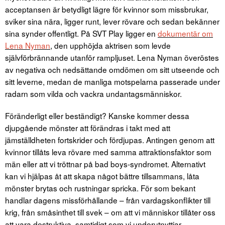
acceptansen är betydligt lägre för kvinnor som missbrukar,
sviker sina nära, ligger runt, lever rövare och sedan bekänner
sina synder offentligt. På SVT Play ligger en
dokumentär om
Lena Nyman
, den upphöjda aktrisen som levde
självförbrännande utanför rampljuset. Lena Nyman överöstes
av negativa och nedsättande omdömen om sitt utseende och
sitt leverne, medan de manliga motspelarna passerade under
radarn som vilda och vackra undantagsmänniskor.
Föränderligt eller beständigt? Kanske kommer dessa
djupgående mönster att förändras i takt med att
jämställdheten fortskrider och fördjupas. Antingen genom att
kvinnor tillåts leva rövare med samma attraktionsfaktor som
män eller att vi tröttnar på bad boys-syndromet. Alternativt
kan vi hjälpas åt att skapa något bättre tillsammans, låta
mönster brytas och rustningar spricka. För som bekant
handlar dagens missförhållande – från vardagskonflikter till
krig, från småsinthet till svek – om att vi människor tillåter oss
att vara destruktiva, samtidigt som vi underutnyttjar