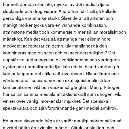
Formellt dömda eller inte, mycket av det mediala ljuset
slocknade och drog vidare. Andra har hållit sitt så kallade
personliga varumärke starkt. Slående är att artisteri och
manligt mörker tycks vara en vinnande kombination,
åtminstone medialt och kommersiellt, mer sällan moraliskt och
mänskligt. Kan det vara så att många mer eller mindre
medvetet accepterar en destruktiv manlighet då den
kombineras med en scen och en scenpersonlighet? Det
uppstår en undantagszon dit verklighetens och vardagens
nyktra och normaliserade ljus inte når in. Bland vanlisar på
kontor fungerar det sällan att leva rövare. Bland lärare och
vårdpersonal, socionomer och skattejurister blir sällan
kombinationen vild och vacker så gångbar. Men plikttrogen
har sällan samma mediala attraktionskraft som otrogen, vild
vinner över vänlig, mörker slår mjukhet. Det sceniska,
spektakulära och självförbrännande går i medial armkrok.
En annan skavande fråga är varför manligt mörker säljer så
mycket bättre än kvinnligt mörker. Attraktionsfaktorn och