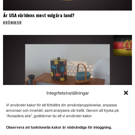
Är USA världens mest vulgära land?
KRÖNIKOR
Integritetsinställningar
Vi använder kakor för att förbättra din användarupplevelse, anpassa
SE ÄVEN
annonser och innehåll, samt analysera vår trafik. Genom att trycka på
"Acceptera alla", godkänner du att vi använder kakor.
Noterat: Det sena 50-
talets kvinnoideal
Observera att funktionella kakor är nödvändiga för inloggning.
KULTURHISTORIA. Jesper