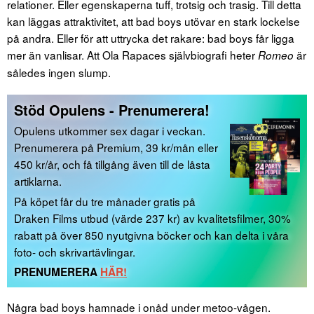
relationer. Eller egenskaperna tuff, trotsig och trasig. Till detta
kan läggas attraktivitet, att bad boys utövar en stark lockelse
på andra. Eller för att uttrycka det rakare: bad boys får ligga
mer än vanlisar. Att Ola Rapaces självbiografi heter
är
Romeo
således ingen slump.
Stöd Opulens - Prenumerera!
Opulens utkommer sex dagar i veckan.
Prenumerera på Premium, 39 kr/mån eller
450 kr/år, och få tillgång även till de låsta
artiklarna.
På köpet får du tre månader gratis på
Draken Films utbud (värde 237 kr) av kvalitetsfilmer, 30%
rabatt på över 850 nyutgivna böcker och kan delta i våra
foto- och skrivartävlingar.
PRENUMERERA
HÄR!
Några bad boys hamnade i onåd under metoo-vågen.