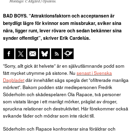
Montage: C Altgård / Opulens.
BAD BOYS. “Attraktionsfaktorn och acceptansen är
betydligt lägre för kvinnor som missbrukar, sviker sina
nära, ligger runt, lever rövare och sedan bekänner sina
synder offentligt”, skriver Erik Cardelús.
”Sorry, allt gick åt helvete” är en självutlämnande podd som
fått mycket utrymme på sistone. Nu
senast i Svenska
Dagbladet
där innehållet sägs spegla det ”ofiltrerade manliga
mörkret”. Bakom podden står mediepersonen Fredrik
Söderholm och skådespelaren Ola Rapace, två personer
som vistats länge i ett manligt mörker, präglat av droger,
spruckna relationer och destruktivitet. Här förekommer också
svikande fäder och mödrar som inte räckt till.
Söderholm och Rapace konfronterar sina föräldrar och