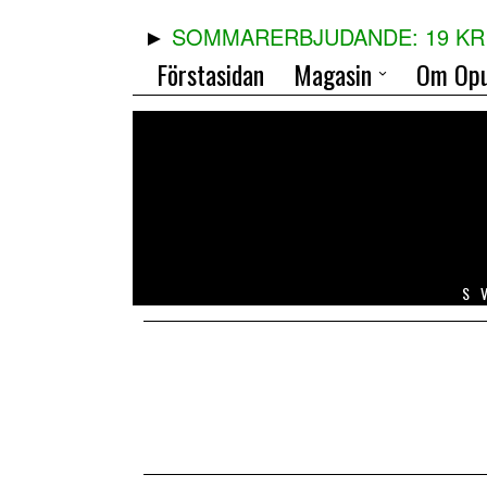
SOMMARERBJUDANDE: 19 KR 
Förstasidan
Magasin
Om Opu
S