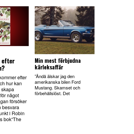
 efter
Min mest förbjudna
kärleksaffär
n?
”Ändå älskar jag den
kommer efter
amerikanska bilen Ford
ch hur kan
Mustang. Skamset och
 skapa
förbehållslöst. Det
 för något
ågan försöker
n besvara
nkt i Robin
s bok”The