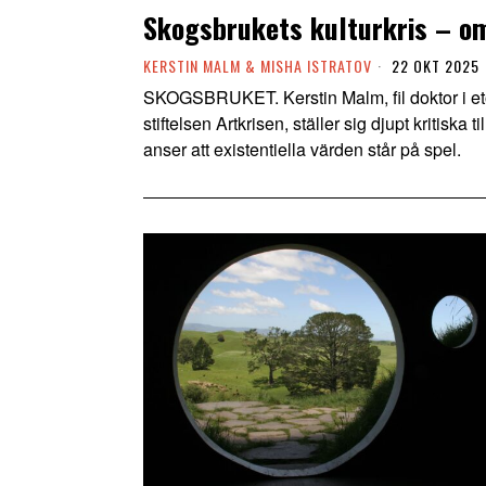
Skogsbrukets kulturkris – o
KERSTIN MALM & MISHA ISTRATOV
22 OKT 2025
SKOGSBRUKET. Kerstin Malm, fil doktor i etol
stiftelsen Artkrisen, ställer sig djupt kritisk
anser att existentiella värden står på spel.