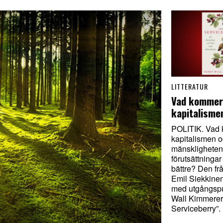
LITTERATUR
Vad kommer
kapitalisme
POLITIK. Vad 
kapitalismen o
mänskligheten
förutsättningar
bättre? Den fr
Emil Siekkine
med utgångspu
Wall Kimmerer
Serviceberry”.