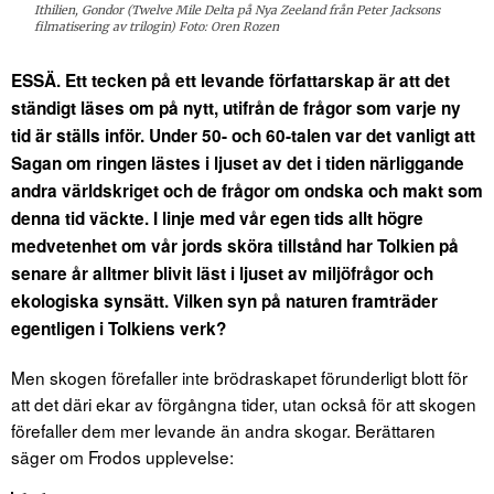
Ithilien, Gondor (Twelve Mile Delta på Nya Zeeland från Peter Jacksons
filmatisering av trilogin) Foto: Oren Rozen
ESSÄ. Ett tecken på ett levande författarskap är att det
ständigt läses om på nytt, utifrån de frågor som varje ny
tid är ställs inför.
Under 50- och 60-talen var det vanligt att
Sagan om ringen lästes i ljuset av det i tiden närliggande
andra världskriget och de frågor om ondska och makt som
denna tid väckte. I linje med vår egen tids allt högre
medvetenhet om vår jords sköra tillstånd har Tolkien på
senare år alltmer blivit läst i ljuset av miljöfrågor och
ekologiska synsätt. Vilken syn på naturen framträder
egentligen i Tolkiens verk?
Men skogen förefaller inte brödraskapet förunderligt blott för
att det däri ekar av förgångna tider, utan också för att skogen
förefaller dem mer levande än andra skogar. Berättaren
säger om Frodos upplevelse: