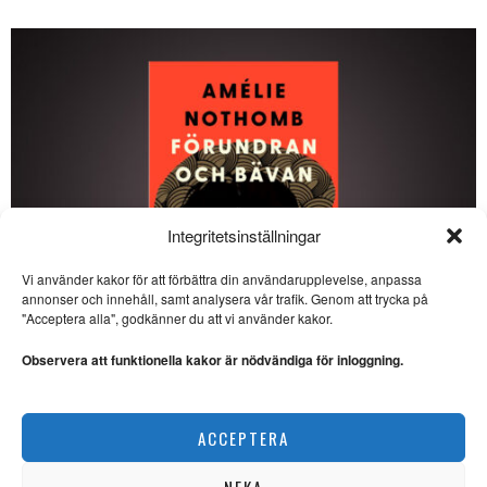
Integritetsinställningar
Vi använder kakor för att förbättra din användarupplevelse, anpassa
annonser och innehåll, samt analysera vår trafik. Genom att trycka på
SE ÄVEN
"Acceptera alla", godkänner du att vi använder kakor.
Skogsbrukets kulturkris
– om värden bortom virke
Observera att funktionella kakor är nödvändiga för inloggning.
SKOGSBRUKET. Kerstin
Malm, fil doktor i etologi, och
Misha Istratov,
Amélie Nothomb skildrar kulturkrockar i Japan
ACCEPTERA
LITTERATUR
Vad kommer efter
kapitalismen?
NEKA