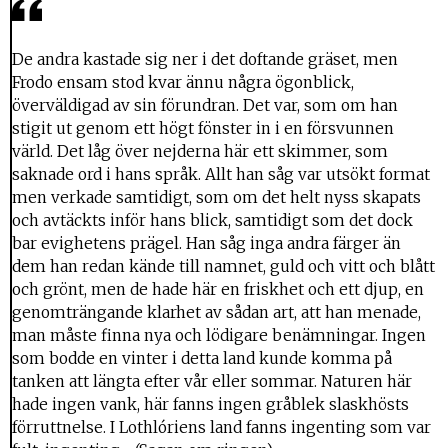
De andra kastade sig ner i det doftande gräset, men
Frodo ensam stod kvar ännu några ögonblick,
överväldigad av sin förundran. Det var, som om han
stigit ut genom ett högt fönster in i en försvunnen
värld. Det låg över nejderna här ett skimmer, som
saknade ord i hans språk. Allt han såg var utsökt format
men verkade samtidigt, som om det helt nyss skapats
och avtäckts inför hans blick, samtidigt som det dock
bar evighetens prägel. Han såg inga andra färger än
dem han redan kände till namnet, guld och vitt och blått
och grönt, men de hade här en friskhet och ett djup, en
genomträngande klarhet av sådan art, att han menade,
man måste finna nya och lödigare benämningar. Ingen
som bodde en vinter i detta land kunde komma på
tanken att längta efter vår eller sommar. Naturen här
hade ingen vank, här fanns ingen gråblek slaskhösts
förruttnelse. I Lothlóriens land fanns ingenting som var