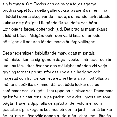
sin förmåga. Om Frodos och de övriga följeslagarna i
brödraskapet (och detta gäller också läsaren) sinnen innan
inträdet i denna skog var domnade, slumrande, avtrubbade,
vaknar de plötsligt till liv när de får se, dofta och höra
Lothlóriens färger, dofter och ljud. Det präglar människans
tillstånd både i Midgård och i den värld läsaren är född i,
nämligen att naturen för det mesta är förgivetttagen.
Det är egentligen förbluffande märkligt att miljontals
människor kan ta sig igenom dagar, veckor, månader och år
utan att förundras över solens mäktighet när den vid varje
gryning tornar upp sig inför oss i hela sin härlighet och
majestät och hur de kan leva ett helt liv utan att förtrollas av
månens spöklika skimmer där det både lockar oss och
skrämmer oss i sin gåtfullhet uppe på himlavalvet. Detsamma
gäller för allt naturens liv på jorden; hela det universum som
pågår i havens djup, alla de sprudlande livsformer som
gestaltar sig i skogens kosmos på denna jord – hur få tankar
ägnar inte en överväldigande andel människor (men förstås