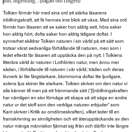
fult, ingenting… (Sagan om ringen)
Tolkien förmår här med sina ord att stärka läsarens
inbillningskraft, att få hennes inre blick att växa. Med sina ord
förmår han läsaren att se saker hon aldrig sett, höra saker
hon aldrig hört, dofta saker hon aldrig tidigare doftat. I
synnerhet skildrar Tolkien naturen i sin värld på ett sätt som
trotsar vårat sedvanliga förhållande till naturen, men som i
ledet efteråt får läsaren att upptäcka den på nytt. I Tolkiens
litterära värld är naturen i Lothlórien natur, men ännu mer
sådan, i förhållande till naturen i vår värld; träden och deras
lövverk är lite färgstarkare, blommorna doftar lite ljuvligare,
solens ljus skiner lite starkare. Tolkien skriver om den natur vi
alla känner till men på ett främmande sätt (”[i}nbillningskraften
har nämligen en stor förmåga att skapa så att säga en andra
natur ur det stoff som den verkliga naturen erbjuder” som
Kant skriver i Kritik av omdömeskraften), vilket leder till en
framskrivning av sinnligheten och ett återupptäckande av den
natur många människor fjärmat sig ifrån och därför inte längre