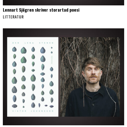
Lennart Sjögren skriver storartad poesi
LITTERATUR