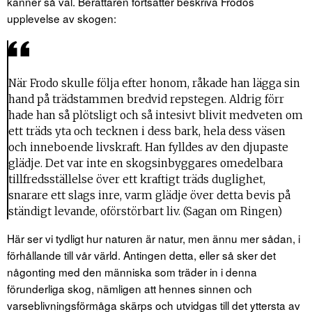
känner så väl. Berättaren fortsätter beskriva Frodos
upplevelse av skogen:
När Frodo skulle följa efter honom, råkade han lägga sin
hand på trädstammen bredvid repstegen. Aldrig förr
hade han så plötsligt och så intesivt blivit medveten om
ett träds yta och tecknen i dess bark, hela dess väsen
och inneboende livskraft. Han fylldes av den djupaste
glädje. Det var inte en skogsinbyggares omedelbara
tillfredsställelse över ett kraftigt träds duglighet,
snarare ett slags inre, varm glädje över detta bevis på
ständigt levande, oförstörbart liv. (Sagan om Ringen)
Här ser vi tydligt hur naturen är natur, men ännu mer sådan, i
förhållande till vår värld. Antingen detta, eller så sker det
någonting med den människa som träder in i denna
förunderliga skog, nämligen att hennes sinnen och
varseblivningsförmåga skärps och utvidgas till det yttersta av