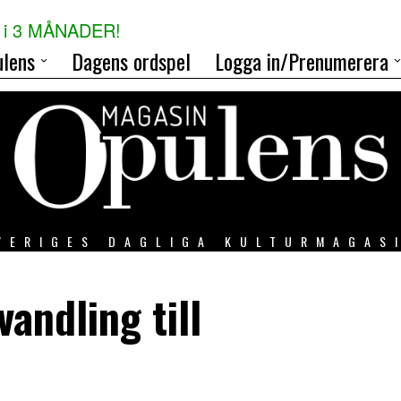
i 3 MÅNADER!
lens
Dagens ordspel
Logga in/Prenumerera
VERIGES DAGLIGA KULTURMAGAS
andling till