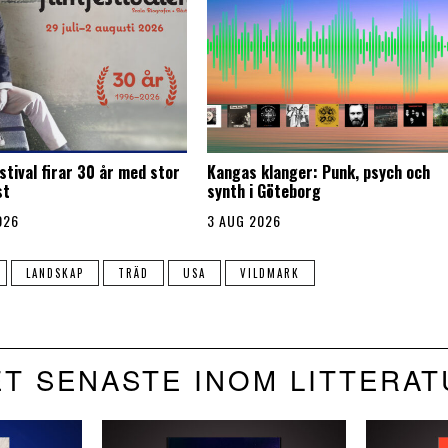
stival firar 30 år med stor
Kangas klanger: Punk, psych och
st
synth i Göteborg
026
3 AUG 2026
LANDSKAP
TRÄD
USA
VILDMARK
T SENASTE INOM LITTERA