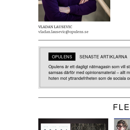
VLADAN LAUSEVIC
vladan.lausevic@opulens.se
OPULENS
SENASTE ARTIKLARNA
Opulens är ett dagligt nätmagasin som vill stä
samsas därför med opinionsmaterial – allt 
hoten mot yttrandefriheten som de sociala o
FLE