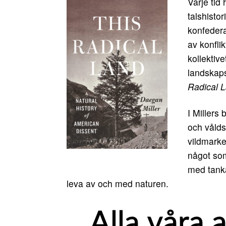
Varje tid
talshisto
konfederat
av konfli
kollektiv
landskaps
Radical L
I Millers 
och vålds
vildmarke
något som
med tanka
leva av och med naturen.