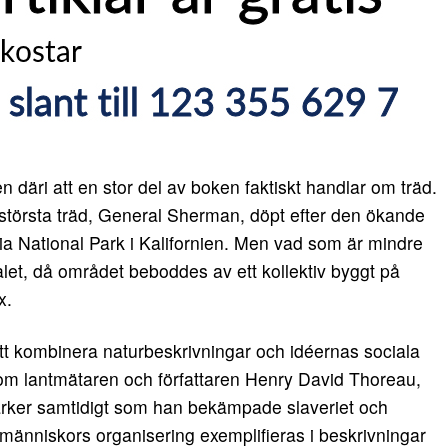
n däri att en stor del av boken faktiskt handlar om träd.
s största träd, General Sherman, döpt efter den ökande
ia National Park i Kalifornien. Men vad som är mindre
talet, då området beboddes av ett kollektiv byggt på
x.
tt kombinera naturbeskrivningar och idéernas sociala
m lantmätaren och författaren Henry David Thoreau,
rker samtidigt som han bekämpade slaveriet och
 människors organisering exemplifieras i beskrivningar