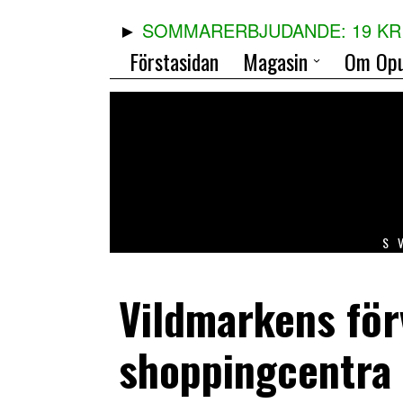
SOMMARERBJUDANDE: 19 KR 
Förstasidan
Magasin
Om Opu
S
Vildmarkens förv
shoppingcentra