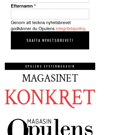
Efternamn
*
Genom att teckna nyhetsbrevet
godkänner du Opulens
integritetspolicy
.
OPULENS SYSTERMAGASIN