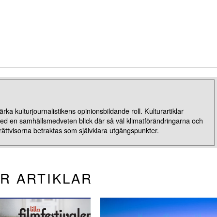
rka kulturjournalistikens opinionsbildande roll. Kulturartiklar
med en samhällsmedveten blick där så väl klimatförändringarna och
rättvisorna betraktas som självklara utgångspunkter.
R ARTIKLAR