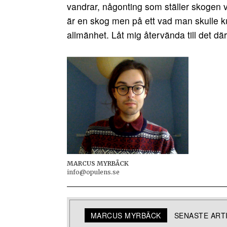
vandrar, någonting som ställer skogen 
är en skog men på ett vad man skulle k
allmänhet. Låt mig återvända till det där 
MARCUS MYRBÄCK
info@opulens.se
MARCUS MYRBÄCK
SENASTE ART