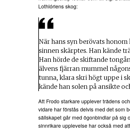
Lothlóriens skog:
När hans syn berövats honom k
sinnen skärptes. Han kände tr
Han hörde de skiftande tongån
älvens fjärran mummel någonsta
tunna, klara skri högt uppe i s
kände han solen på ansikte oc
Att Frodo starkare upplever trädens oc
vidare har förstås delvis med det som b
sällskapet går med ögonbindlar på sig 
sinnrikare upplevelse har också med att