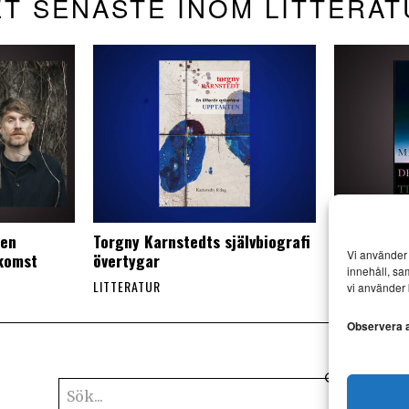
T SENASTE INOM LITTERA
 en
Torgny Karnstedts självbiografi
Malte Pers
Vi använder 
rkomst
övertygar
nonsenspo
innehåll, sa
LITTERATUR
LITTERATUR
vi använder 
Observera at