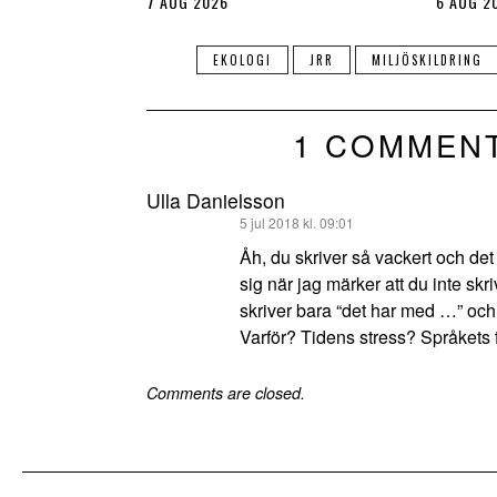
7 AUG 2026
6 AUG 2
EKOLOGI
JRR
MILJÖSKILDRING
1 COMMEN
Ulla Danielsson
skriver:
5 jul 2018 kl. 09:01
Åh, du skriver så vackert och det
sig när jag märker att du inte skri
skriver bara “det har med …” och
Varför? Tidens stress? Språkets
Comments are closed.