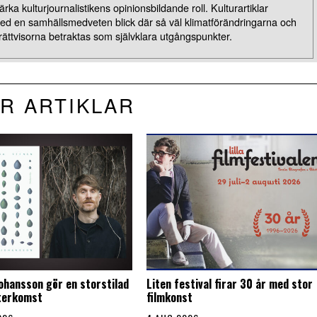
rka kulturjournalistikens opinionsbildande roll. Kulturartiklar
med en samhällsmedveten blick där så väl klimatförändringarna och
rättvisorna betraktas som självklara utgångspunkter.
R ARTIKLAR
Johansson gör en storstilad
Liten festival firar 30 år med stor
återkomst
filmkonst