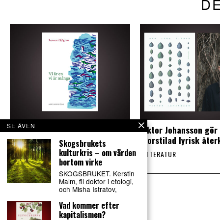
DE
SE ÄVEN
Lennart Sjögren skriver
Viktor Johansson gör
storartad poesi
storstilad lyrisk åte
Skogsbrukets
kulturkris – om värden
LITTERATUR
LITTERATUR
bortom virke
SKOGSBRUKET. Kerstin
Malm, fil doktor i etologi,
och Misha Istratov,
Vad kommer efter
kapitalismen?