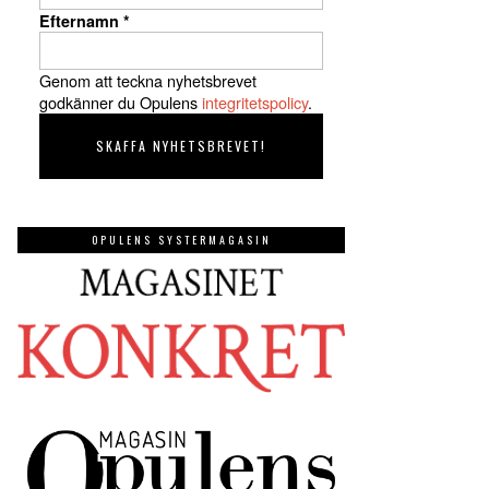
Efternamn
*
Genom att teckna nyhetsbrevet
godkänner du Opulens
integritetspolicy
.
OPULENS SYSTERMAGASIN