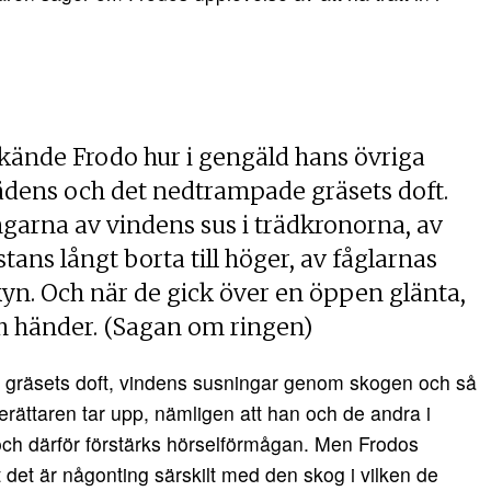
ände Frodo hur i gengäld hans övriga
ädens och det nedtrampade gräsets doft.
garna av vindens sus i trädkronorna, av
ns långt borta till höger, av fåglarnas
kyn. Och när de gick över en öppen glänta,
h händer. (Sagan om ringen)
h gräsets doft, vindens susningar genom skogen och så
erättaren tar upp, nämligen att han och de andra i
och därför förstärks hörselförmågan. Men Frodos
 det är någonting särskilt med den skog i vilken de