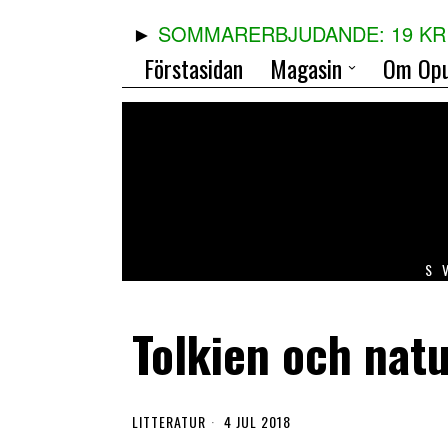
SOMMARERBJUDANDE: 19 KR 
Förstasidan
Magasin
Om Opu
S
Tolkien och natu
LITTERATUR
4 JUL 2018