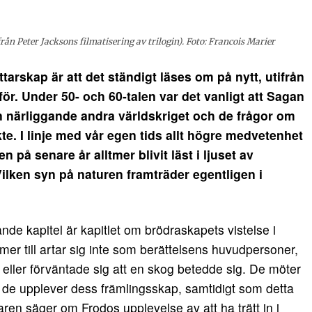
rån Peter Jacksons filmatisering av trilogin). Foto: Francois Marier
tarskap är att det ständigt läses om på nytt, utifrån
för.
Under 50- och 60-talen var det vanligt att Sagan
den närliggande andra världskriget och de frågor om
. I linje med vår egen tids allt högre medvetenhet
n på senare år alltmer blivit läst i ljuset av
Vilken syn på naturen framträder egentligen i
nde kapitel är kapitlet om brödraskapets vistelse i
r till artar sig inte som berättelsens huvudpersoner,
d eller förväntade sig att en skog betedde sig. De möter
t de upplever dess främlingsskap, samtidigt som detta
taren säger om Frodos upplevelse av att ha trätt in i