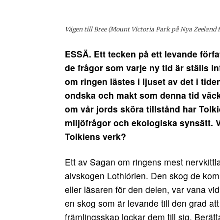
Vägen till Bree (Mount Victoria Park på Nya Zeeland f
ESSÄ. Ett tecken på ett levande förfat
de frågor som varje ny tid är ställs in
om ringen lästes i ljuset av det i ti
ondska och makt som denna tid väckte
om vår jords sköra tillstånd har Tolkie
miljöfrågor och ekologiska synsätt. 
Tolkiens verk?
Ett av Sagan om ringens mest nervkittla
alvskogen Lothlórien. Den skog de komme
eller läsaren för den delen, var vana vi
en skog som är levande till den grad at
främlingsskap lockar dem till sig. Berät