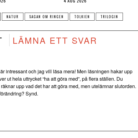
026
4 AUG 2026
NATUR
SAGAN OM RINGEN
TOLKIEN
TRILOGIN
T
LÄMNA ETT SVAR
 är intressant och jag vill läsa mera! Men läsningen hakar upp
ver ut hela uttrycket “ha att göra med”, på flera ställen. Du
 räknar upp vad det har att göra med, men utelämnar slutorden.
 förändring? Synd.