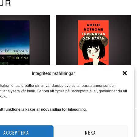
TUR
Integritetsinställningar
son skriver virtuos
Amélie Nothomb skildrar
kakor för att förbättra din användarupplevelse, anpassa annonser och
esi
kulturkrockar i Japan
mt analysera vår trafik. Genom att trycka på "Acceptera alla", godkänner du att
LITTERATUR
kakor.
t funktionella kakor är nödvändiga för inloggning.
ACCEPTERA
NEKA