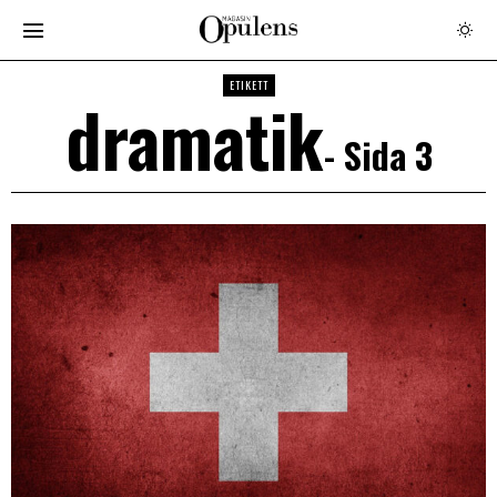
ETIKETT
dramatik
- Sida 3