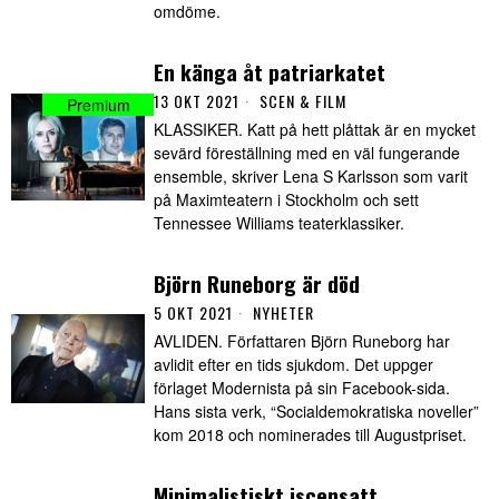
omdöme.
En känga åt patriarkatet
13 OKT 2021
SCEN & FILM
KLASSIKER. Katt på hett plåttak är en mycket
sevärd föreställning med en väl fungerande
ensemble, skriver Lena S Karlsson som varit
på Maximteatern i Stockholm och sett
Tennessee Williams teaterklassiker.
Björn Runeborg är död
5 OKT 2021
NYHETER
AVLIDEN. Författaren Björn Runeborg har
avlidit efter en tids sjukdom. Det uppger
förlaget Modernista på sin Facebook-sida.
Hans sista verk, “Socialdemokratiska noveller”
kom 2018 och nominerades till Augustpriset.
Minimalistiskt iscensatt