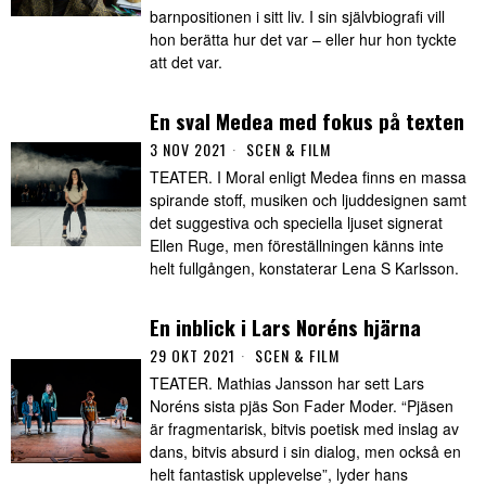
barnpositionen i sitt liv. I sin självbiografi vill
hon berätta hur det var – eller hur hon tyckte
att det var.
En sval Medea med fokus på texten
3 NOV 2021
SCEN & FILM
TEATER. I Moral enligt Medea finns en massa
spirande stoff, musiken och ljuddesignen samt
det suggestiva och speciella ljuset signerat
Ellen Ruge, men föreställningen känns inte
helt fullgången, konstaterar Lena S Karlsson.
En inblick i Lars Noréns hjärna
29 OKT 2021
SCEN & FILM
TEATER. Mathias Jansson har sett Lars
Noréns sista pjäs Son Fader Moder. “Pjäsen
är fragmentarisk, bitvis poetisk med inslag av
dans, bitvis absurd i sin dialog, men också en
helt fantastisk upplevelse”, lyder hans