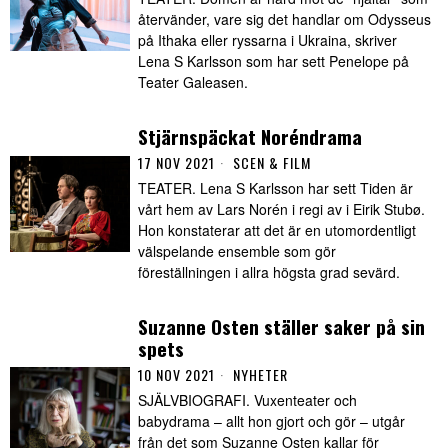
återvänder, vare sig det handlar om Odysseus
på Ithaka eller ryssarna i Ukraina, skriver
Lena S Karlsson som har sett Penelope på
Teater Galeasen.
Stjärnspäckat Noréndrama
17 NOV 2021
SCEN & FILM
TEATER. Lena S Karlsson har sett Tiden är
vårt hem av Lars Norén i regi av i Eirik Stubø.
Hon konstaterar att det är en utomordentligt
välspelande ensemble som gör
föreställningen i allra högsta grad sevärd.
Suzanne Osten ställer saker på sin
spets
10 NOV 2021
NYHETER
SJÄLVBIOGRAFI. Vuxenteater och
babydrama – allt hon gjort och gör – utgår
från det som Suzanne Osten kallar för