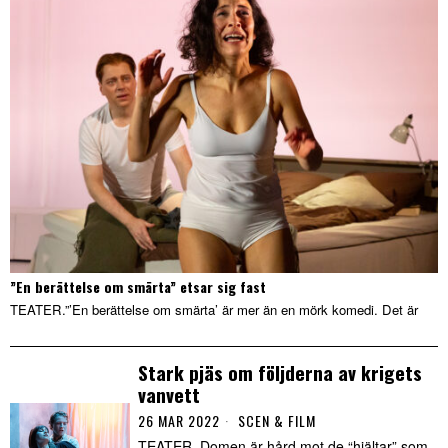
”En berättelse om smärta” etsar sig fast
TEATER.”’En berättelse om smärta’ är mer än en mörk komedi. Det är
Stark pjäs om följderna av krigets
vanvett
26 MAR 2022
SCEN & FILM
TEATER. Domen är hård mot de “hjältar” som