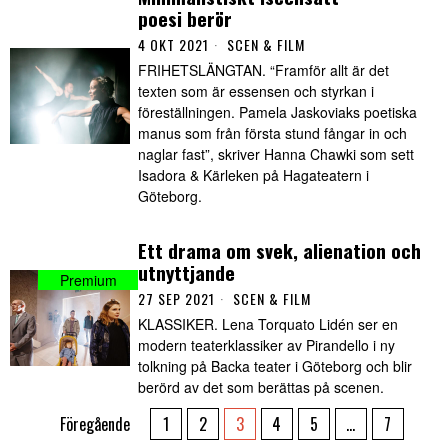
poesi berör
4 OKT 2021
SCEN & FILM
FRIHETSLÄNGTAN. “Framför allt är det
texten som är essensen och styrkan i
föreställningen. Pamela Jaskoviaks poetiska
manus som från första stund fångar in och
naglar fast”, skriver Hanna Chawki som sett
Isadora & Kärleken på Hagateatern i
Göteborg.
Ett drama om svek, alienation och
utnyttjande
27 SEP 2021
SCEN & FILM
KLASSIKER. Lena Torquato Lidén ser en
modern teaterklassiker av Pirandello i ny
tolkning på Backa teater i Göteborg och blir
berörd av det som berättas på scenen.
Föregående
1
2
3
4
5
…
7