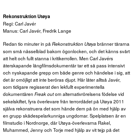
Rekonstruktion Utøya
Regi: Carl Javér
Manus: Carl Javér, Fredrik Lange
Redan tio minuter in på
bränner tårarna
Rekonstruktion Utøya
som små nässelblad bakom ögonlocken, och det känns svårt
att helt och fullt stanna i kritikerrollen. Men Carl Javérs
återskapande långfilmsdokumentär tar ett så pass intensivt
och nyskapande grepp om både genre och händelse i sig, att
det är omöjligt att inte beröras djupt. Här låter alltså Javér,
som tidigare regisserat den lekfullt experimentella
dokumentären
om alternativrörelsens födelse vid
Freak out
sekelskiftet, fyra överlevare från terrordådet på Utøya 2011
själva rekonstruera det som hände dem på ön med hjälp av
en grupp skådespelarkunniga ungdomar. Spelplatsen är en
filmstudio i Nordnorge, där Utøya-överlevarna Rakel,
Muhammed, Jenny och Torje med hjälp av vit tejp på det