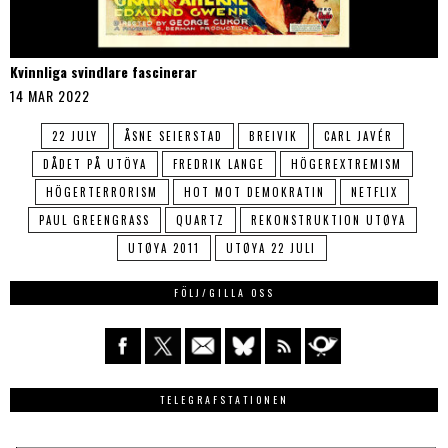
Kvinnliga svindlare fascinerar
14 MAR 2022
22 JULY
ÅSNE SEIERSTAD
BREIVIK
CARL JAVÉR
DÅDET PÅ UTÖYA
FREDRIK LANGE
HÖGEREXTREMISM
HÖGERTERRORISM
HOT MOT DEMOKRATIN
NETFLIX
PAUL GREENGRASS
QUARTZ
REKONSTRUKTION UTØYA
UTØYA 2011
UTØYA 22 JULI
FÖLJ/GILLA OSS
TELEGRAFSTATIONEN