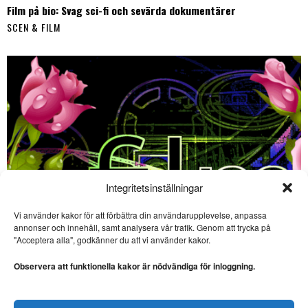
Film på bio: Svag sci-fi och sevärda dokumentärer
SCEN & FILM
Integritetsinställningar
Vi använder kakor för att förbättra din användarupplevelse, anpassa
annonser och innehåll, samt analysera vår trafik. Genom att trycka på
SE ÄVEN
"Acceptera alla", godkänner du att vi använder kakor.
Musk och den
teknokratiska fascismen
Observera att funktionella kakor är nödvändiga för inloggning.
POLITIK. ”Duon Trump & Musk
är en isande diabolisk
inkarnation
Film på bio – 3 sevärda filmer i början av juni