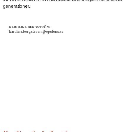
generationer.
KAROLINA BERGSTRÖM
karolina.bergstroem@opulens.se