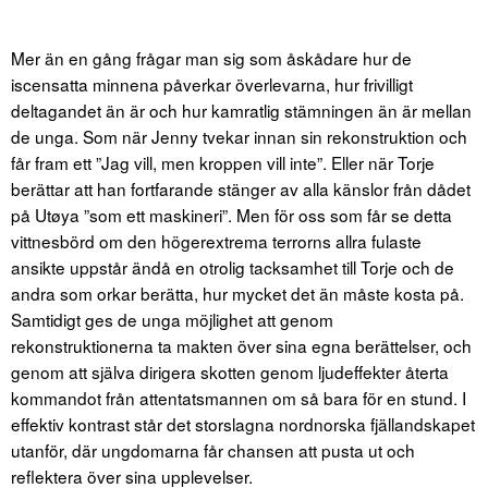
Mer än en gång frågar man sig som åskådare hur de
iscensatta minnena påverkar överlevarna, hur frivilligt
deltagandet än är och hur kamratlig stämningen än är mellan
de unga. Som när Jenny tvekar innan sin rekonstruktion och
får fram ett ”Jag vill, men kroppen vill inte”. Eller när Torje
berättar att han fortfarande stänger av alla känslor från dådet
på Utøya ”som ett maskineri”. Men för oss som får se detta
vittnesbörd om den högerextrema terrorns allra fulaste
ansikte uppstår ändå en otrolig tacksamhet till Torje och de
andra som orkar berätta, hur mycket det än måste kosta på.
Samtidigt ges de unga möjlighet att genom
rekonstruktionerna ta makten över sina egna berättelser, och
genom att själva dirigera skotten genom ljudeffekter återta
kommandot från attentatsmannen om så bara för en stund. I
effektiv kontrast står det storslagna nordnorska fjällandskapet
utanför, där ungdomarna får chansen att pusta ut och
reflektera över sina upplevelser.