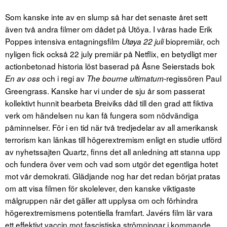
Som kanske inte av en slump så har det senaste året sett
även två andra filmer om dådet på Utöya. I våras hade Erik
Poppes intensiva entagningsfilm
biopremiär, och
Utøya 22 juli
nyligen fick också 22 july premiär på Netflix, en betydligt mer
actionbetonad historia löst baserad på Åsne Seierstads bok
och i regi av
-regissören Paul
En av oss
The bourne ultimatum
Greengrass. Kanske har vi under de sju år som passerat
kollektivt hunnit bearbeta Breiviks dåd till den grad att fiktiva
verk om händelsen nu kan få fungera som nödvändiga
påminnelser. För i en tid när två tredjedelar av all amerikansk
terrorism kan länkas till högerextremism enligt en studie utförd
av nyhetssajten Quartz, finns det all anledning att stanna upp
och fundera över vem och vad som utgör det egentliga hotet
mot vår demokrati. Glädjande nog har det redan börjat pratas
om att visa filmen för skolelever, den kanske viktigaste
målgruppen när det gäller att upplysa om och förhindra
högerextremismens potentiella framfart. Javérs film lär vara
ett effektivt vaccin mot fascistiska strömningar i kommande