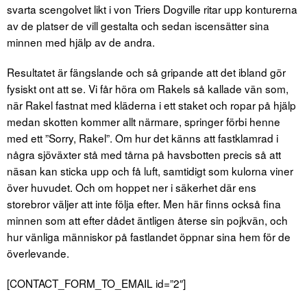
svarta scengolvet likt i von Triers Dogville ritar upp konturerna
av de platser de vill gestalta och sedan iscensätter sina
minnen med hjälp av de andra.
Resultatet är fängslande och så gripande att det ibland gör
fysiskt ont att se. Vi får höra om Rakels så kallade vän som,
när Rakel fastnat med kläderna i ett staket och ropar på hjälp
medan skotten kommer allt närmare, springer förbi henne
med ett ”Sorry, Rakel”. Om hur det känns att fastklamrad i
några sjöväxter stå med tårna på havsbotten precis så att
näsan kan sticka upp och få luft, samtidigt som kulorna viner
över huvudet. Och om hoppet ner i säkerhet där ens
storebror väljer att inte följa efter. Men här finns också fina
minnen som att efter dådet äntligen återse sin pojkvän, och
hur vänliga människor på fastlandet öppnar sina hem för de
överlevande.
[CONTACT_FORM_TO_EMAIL id=”2″]