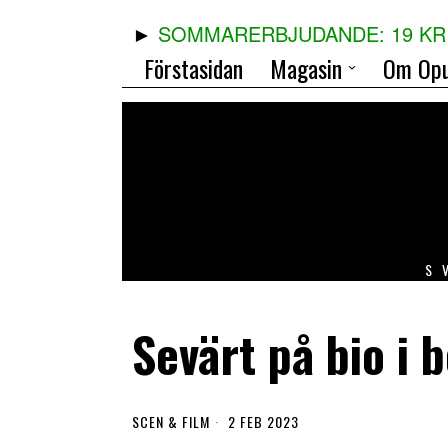
SOMMARERBJUDANDE: 19 KR 
Förstasidan
Magasin
Om Opu
S
Sevärt på bio i 
SCEN & FILM
2 FEB 2023