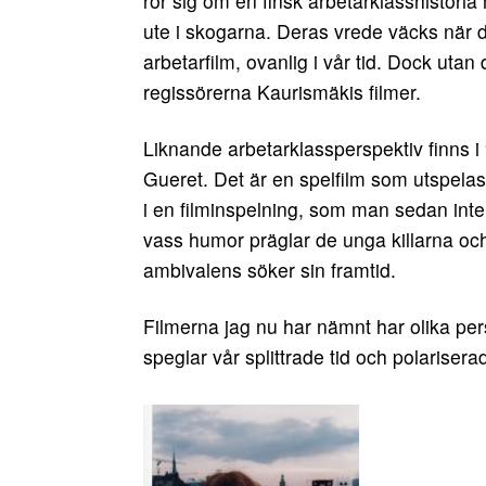
rör sig om en finsk arbetarklasshistori
ute i skogarna. Deras vrede väcks när 
arbetarfilm, ovanlig i vår tid. Dock utan
regissörerna Kaurismäkis filmer.
Liknande arbetarklassperspektiv finns i
Gueret. Det är en spelfilm som utspelas 
i en filminspelning, som man sedan inte r
vass humor präglar de unga killarna och
ambivalens söker sin framtid.
Filmerna jag nu har nämnt har olika pe
speglar vår splittrade tid och polarisera