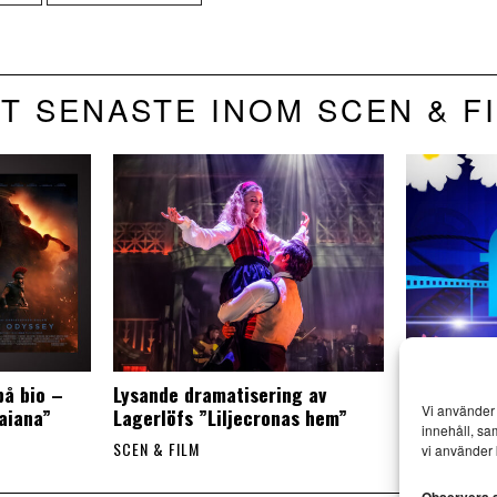
T SENASTE INOM SCEN & F
på bio –
Lysande dramatisering av
Film på bio
Vi använder 
aiana”
Lagerlöfs ”Liljecronas hem”
sevärda d
innehåll, sa
SCEN & FILM
SCEN & FILM
vi använder 