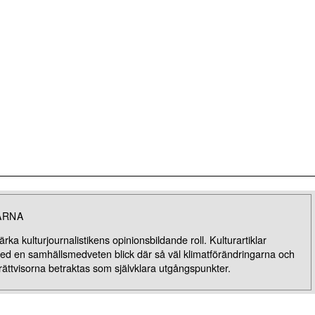
ARNA
rka kulturjournalistikens opinionsbildande roll. Kulturartiklar
med en samhällsmedveten blick där så väl klimatförändringarna och
rättvisorna betraktas som självklara utgångspunkter.