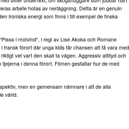
a med bitter undertext, om skogshuggare som jobbar hårt
deras arbete hotas av nerläggning. Detta är en genuin
 den ironiska energi som finns i till exempel de finska
 “Pissa i motvind”, i regi av Lise Akoka och Romane
i fransk förort där unga kids får chansen att få vara med
iktigt vet vart den skall ta vägen. Aggressiv attityd och
 tjejerna i denna förort. Filmen gestaltar hur de med
rspektiv, men en gemensam nämnare i att de alla
de värld.