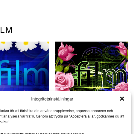
ILM
Integritetsinställningar
: Svag sci-fi och
Film på bio – 3 sevärda filmer i
kakor för att förbättra din användarupplevelse, anpassa annonser och
okumentärer
början av juni
mt analysera vår trafik. Genom att trycka på "Acceptera alla", godkänner du att
SCEN & FILM
kakor.