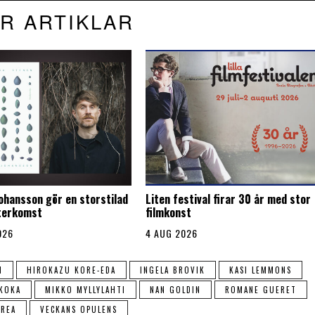
R ARTIKLAR
Johansson gör en storstilad
Liten festival firar 30 år med stor
återkomst
filmkonst
026
4 AUG 2026
M
HIROKAZU KORE-EDA
INGELA BROVIK
KASI LEMMONS
AKOKA
MIKKO MYLLYLAHTI
NAN GOLDIN
ROMANE GUERET
REA
VECKANS OPULENS