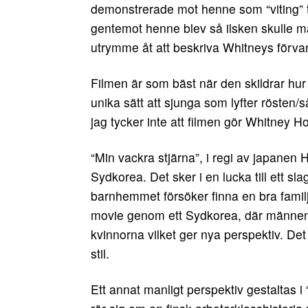
demonstrerade mot henne som “viting” tr
gentemot henne blev så ilsken skulle man
utrymme åt att beskriva Whitneys förvandli
Filmen är som bäst när den skildrar hur
unika sätt att sjunga som lyfter rösten/s
jag tycker inte att filmen gör Whitney Ho
“Min vackra stjärna”, i regi av japanen
Sydkorea. Det sker i en lucka till ett s
barnhemmet försöker finna en bra familj til
movie genom ett Sydkorea, där männen
kvinnorna vilket ger nya perspektiv. De
stil.
Ett annat manligt perspektiv gestaltas i