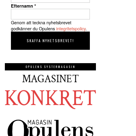
Efternamn
*
Genom att teckna nyhetsbrevet
godkänner du Opulens
integritetspolicy
.
OPULENS SYSTERMAGASIN