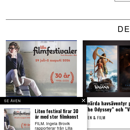
DE
SE ÄVEN
Liten festival firar 30 år med
Sevärda havsäventyr 
stor filmkonst
”The Odyssey” och ”V
Liten festival firar 30
år med stor filmkonst
SCEN & FILM
SCEN & FILM
FILM. Ingela Brovik
rapporterar från Lilla