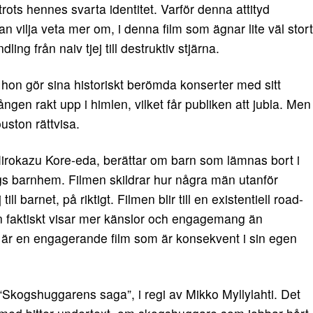
ots hennes svarta identitet. Varför denna attityd
 vilja veta mer om, i denna film som ägnar lite väl stort
ng från naiv tjej till destruktiv stjärna.
 hon gör sina historiskt berömda konserter med sitt
ången rakt upp i himlen, vilket får publiken att jubla. Men
uston rättvisa.
 Hirokazu Kore-eda, berättar om barn som lämnas bort i
lags barnhem. Filmen skildrar hur några män utanför
l barnet, på riktigt. Filmen blir till en existentiell road-
 faktiskt visar mer känslor och engagemang än
t är en engagerande film som är konsekvent i sin egen
 “Skogshuggarens saga”, i regi av Mikko Myllylahti. Det