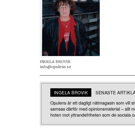
INGELA BROVIK
info@opulens.se
INGELA BROVIK
SENASTE ARTIKL
Opulens är ett dagligt nätmagasin som vill stä
samsas därför med opinionsmaterial – allt 
hoten mot yttrandefriheten som de sociala o