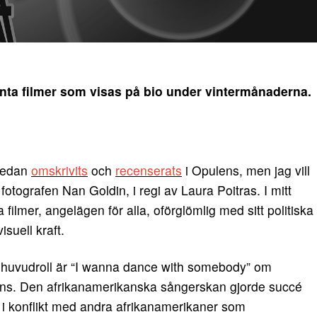
anta filmer som visas på bio under vintermånaderna.
 redan
omskrivits
och
recenserats
i Opulens, men jag vill
ografen Nan Goldin, i regi av Laura Poitras. I mitt
filmer, angelägen för alla, oförglömlig med sitt politiska
suell kraft.
 huvudroll är “I wanna dance with somebody” om
ns. Den afrikanamerikanska sångerskan gjorde succé
 i konflikt med andra afrikanamerikaner som