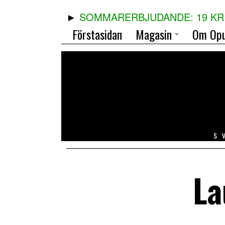
SOMMARERBJUDANDE: 19 KR 
Förstasidan
Magasin
Om Opu
S
La