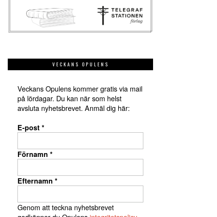
VECKANS OPULENS
Veckans Opulens kommer gratis via mail
på lördagar. Du kan när som helst
avsluta nyhetsbrevet. Anmäl dig här:
E-post
*
Förnamn
*
Efternamn
*
Genom att teckna nyhetsbrevet
godkänner du Opulens
integritetspolicy
.