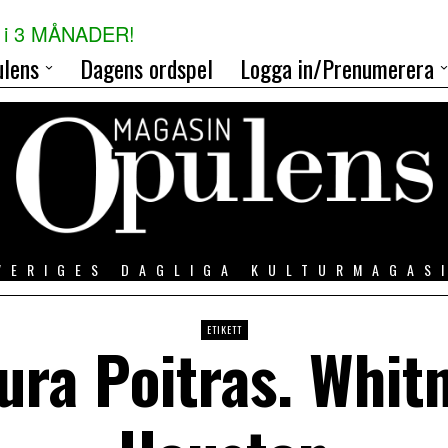
i 3 MÅNADER!
lens
Dagens ordspel
Logga in/Prenumerera
VERIGES DAGLIGA KULTURMAGAS
ETIKETT
ura Poitras. Whit