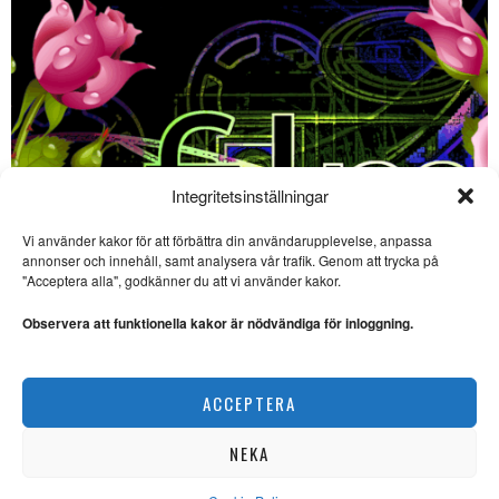
Integritetsinställningar
Vi använder kakor för att förbättra din användarupplevelse, anpassa
SE ÄVEN
annonser och innehåll, samt analysera vår trafik. Genom att trycka på
"Acceptera alla", godkänner du att vi använder kakor.
Sevärda havsäventyr på
bio – ”The Odyssey” och
Observera att funktionella kakor är nödvändiga för inloggning.
”Vaiana”
FILM. Ingela Brovik skriver om
havsäventyr på bio sommaren
Film på bio – 3 sevärda filmer i början av juni
2026.
ACCEPTERA
SCEN & FILM
Film på bio: Svag sci-fi
och sevärda
dokumentärer
NEKA
FILM. Ingela Brovik
rapporterar om en filmflopp