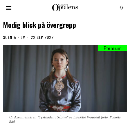
Modig blick på övergrepp
SCEN & FILM
22 SEP 2022
Ur dokumentären “Tystnaden i Sápmi” av Liselotte Wajstedt (foto: Folkets
Bio)