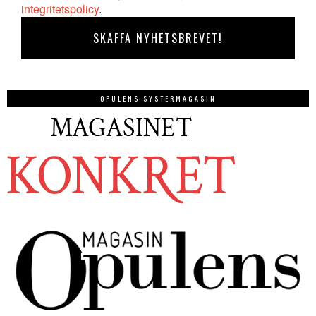
integritetspolicy
.
OPULENS SYSTERMAGASIN