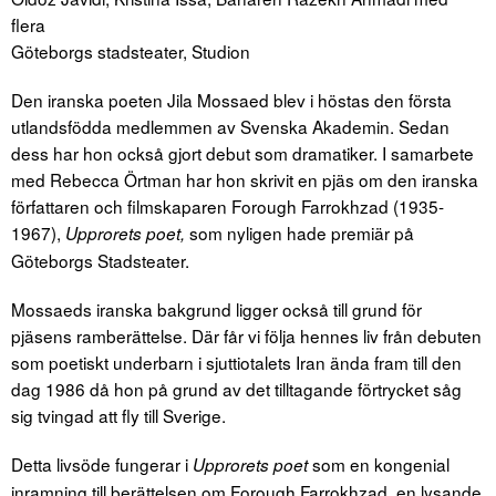
flera
Göteborgs stadsteater, Studion
Den iranska poeten Jila Mossaed blev i höstas den första
utlandsfödda medlemmen av Svenska Akademin. Sedan
dess har hon också gjort debut som dramatiker. I samarbete
med Rebecca Örtman har hon skrivit en pjäs om den iranska
författaren och filmskaparen Forough Farrokhzad (1935-
1967),
som nyligen hade premiär på
Upprorets poet,
Göteborgs Stadsteater.
Mossaeds iranska bakgrund ligger också till grund för
pjäsens ramberättelse. Där får vi följa hennes liv från debuten
som poetiskt underbarn i sjuttiotalets Iran ända fram till den
dag 1986 då hon på grund av det tilltagande förtrycket såg
sig tvingad att fly till Sverige.
Detta livsöde fungerar i
som en kongenial
Upprorets poet
inramning till berättelsen om Forough Farrokhzad, en lysande