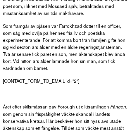
poet som, i likhet med Mossaed själv, betraktades med
misstänksamhet av sin tids makthavare.
Som framgår av pjäsen var Farrokhzad dotter till en officer,
som såg med ovilja på hennes fria liv och poetiska
experimenterande. För att komma bort från familjen gifte hon
sig vid sexton års ålder med en äldre regeringstjänsteman.
Två år senare fick paret en son, men äktenskapet blev ändå
kort. Vid nitton års ålder lämnade hon sin man, som fick
vårdnaden om barnet.
[CONTACT_FORM_TO_EMAIL id=”2″]
Året efter skilsmässan gav Forough ut diktsamlingen
,
Fången
som genom sin frispråkighet väckte skandal i landets
konservativa kretsar. Här beskriver hon sitt nyss avslutade
äktenskap som ett fängelse. Till det som väckte mest anstöt