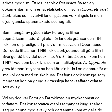
arbeta med film. Ett resultat blev
, en
Det svarta huset
dokumentärfilm om en spetälskekoloni, som i
Upprorets poet
återbrukas som svartvit fond i pjäsens verkningsfulla men
eljest ganska sparsmakade scenografi.
Som framgår av pjäsen blev Foroughs filmer
uppmärksammade långt utanför landets gränser och 1964
fick hon ett prestigefullt pris vid filmfestivalen i Oberhausen.
Det ledde till att hon 1966 fick ett erbjudande att göra film i
Sverige. Så blev det dock inte. Vid 34 års ålder omkom hon
1967 i vad som beskrivits som en trafikolycka. Av
Upprorets
får man intrycket att hon kört sin bil in i en stenmur för att
poet
inte kollidera med en skolbuss. Det finns dock somliga som
menar att hon på grund av trassliga kärleksaffärer velat ta
livet av sig.
Vid sin död var Forough Farrokhzad en mycket omstridd
författare. Det konservativa etablissemanget kring shahen
såg på henne med avsky och detsamma kom att gälla de