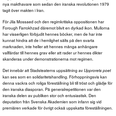
nya makthavare som sedan den iranska revolutionen 1979
tagit över makten i Iran.
För Jila Mossaed och den regimkritiska oppositionen har
Forough Farrokhzad däremot blivit en dyrkad ikon. Mullorna
har visserligen förbjudit hennes böcker, men de har inte
kunnat hindra att de i hemlighet sålts på den svarta
marknaden, inte heller att hennes många anhängare
vallfärdar till hennes grav eller att rader ur hennes dikter
skanderas under demonstrationerna mot regimen.
Det innebär att Stadsteaterns uppsättning av
Upprorets poet
kan ses som en solidaritetshandling. Förhoppningsvis kan
denna vackra och roliga föreställning bli till tröst och glädje för
den iranska diasporan. På generalrepetitionen var den
iranska delen av publiken stor och entusiastisk. Den
deputation från Svenska Akademien som infann sig vid
premiären verkade för övrigt också uppskatta föreställningen.