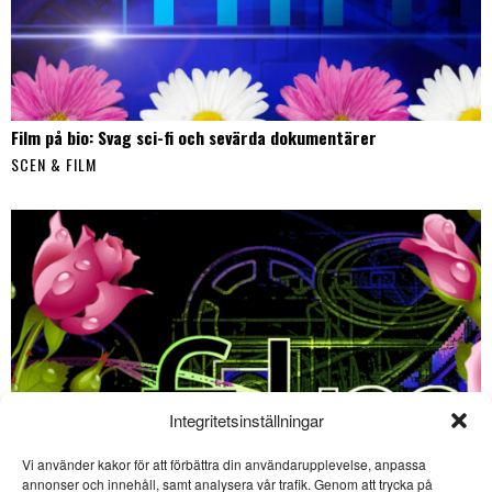
Film på bio: Svag sci-fi och sevärda dokumentärer
SCEN & FILM
Integritetsinställningar
Vi använder kakor för att förbättra din användarupplevelse, anpassa
SE ÄVEN
annonser och innehåll, samt analysera vår trafik. Genom att trycka på