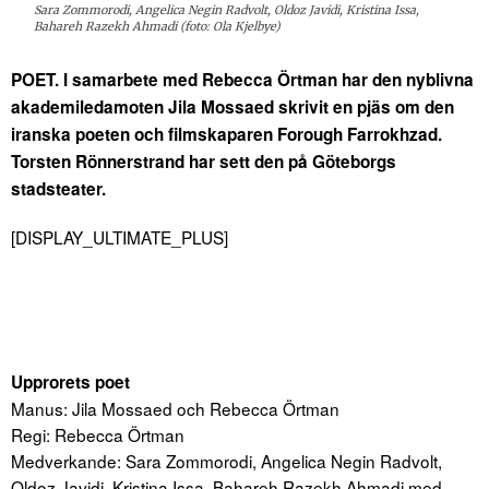
Sara Zommorodi, Angelica Negin Radvolt, Oldoz Javidi, Kristina Issa,
Bahareh Razekh Ahmadi (foto: Ola Kjelbye)
POET. I samarbete med Rebecca Örtman har den nyblivna
akademiledamoten Jila Mossaed skrivit en pjäs om den
iranska poeten och filmskaparen Forough Farrokhzad.
Torsten Rönnerstrand har sett den på Göteborgs
stadsteater.
[DISPLAY_ULTIMATE_PLUS]
Upprorets poet
Manus: Jila Mossaed och Rebecca Örtman
Regi: Rebecca Örtman
Medverkande: Sara Zommorodi, Angelica Negin Radvolt,
Oldoz Javidi, Kristina Issa, Bahareh Razekh Ahmadi med