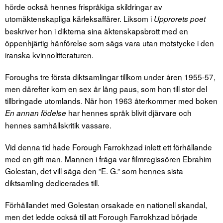
hörde också hennes frispråkiga skildringar av
utomäktenskapliga kärleksaffärer. Liksom i
Upprorets poet
beskriver hon i dikterna sina äktenskapsbrott med en
öppenhjärtig hänförelse som sägs vara utan motstycke i den
iranska kvinnolitteraturen.
Foroughs tre första diktsamlingar tillkom under åren 1955-57,
men därefter kom en sex år lång paus, som hon till stor del
tillbringade utomlands. När hon 1963 återkommer med boken
har hennes språk blivit djärvare och
En annan födelse
hennes samhällskritik vassare.
Vid denna tid hade Forough Farrokhzad inlett ett förhållande
med en gift man. Mannen i fråga var filmregissören Ebrahim
Golestan, det vill säga den ”E. G.” som hennes sista
diktsamling dedicerades till.
Förhållandet med Golestan orsakade en nationell skandal,
men det ledde också till att Forough Farrokhzad började