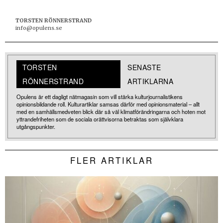
TORSTEN RÖNNERSTRAND
info@opulens.se
TORSTEN
SENASTE
RÖNNERSTRAND
ARTIKLARNA
Opulens är ett dagligt nätmagasin som vill stärka kulturjournalistikens
opinionsbildande roll. Kulturartiklar samsas därför med opinionsmaterial – allt
med en samhällsmedveten blick där så väl klimatförändringarna och hoten mot
yttrandefriheten som de sociala orättvisorna betraktas som självklara
utgångspunkter.
FLER ARTIKLAR