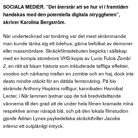
SOCIALA MEDIER. “Det återstår att se hur vi i framtiden
handskas med den potentiella digitala otryggheten”,
skriver Karolina Bergström.
När undertecknad var tonåring var det mest skrämmande
man kunde tänka sig ett ödehus, gärna befolkat av demoner
eller massmördare. Skräckfilmsdebuten begicks i sällskap
med en kompis storebrors VHS-kopia av Lucio Fulcis
Zombi
, en rätt så bisarr historia som inkluderade taffliga effekter,
2
voodoo och närkamp mellan en zombie och en haj, dock inte
desto mindre otäckt för en dåtida femtonåring. På bio
skrämde Anthony Hopkins rollfigur, kannibalen Hannibal
Lecter, i
upp de två bredvidsittande
När lammen tystnar
vännerna till den grad att de under hela filmen kramade mina
respektive armar närapå blå, och på den lokala filmstudion
gjorde Adrian Lynes psykedeliska skräckthriller
Jacobs
ett outplånligt intryck.
inferno