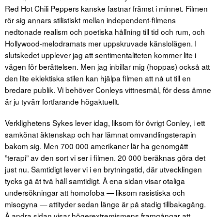
Red Hot Chili Peppers kanske fastnar främst i minnet. Filmen
rör sig annars stilistiskt mellan independent-filmens
nedtonade realism och poetiska hållning till tid och rum, och
Hollywood-melodramats mer uppskruvade känslolägen. I
slutskedet upplever jag att sentimentaliteten kommer lite i
vägen för berättelsen. Men jag inbillar mig (hoppas) också att
den lite eklektiska stilen kan hjälpa filmen att nå ut till en
bredare publik. Vi behöver Conleys vittnesmål, för dess ämne
är ju tyvärr fortfarande högaktuellt.
Verklighetens Sykes lever idag, liksom för övrigt Conley, i ett
samkönat äktenskap och har lämnat omvandlingsterapin
bakom sig. Men 700 000 amerikaner lär ha genomgått
”terapi” av den sort vi ser i filmen. 20 000 beräknas göra det
just nu. Samtidigt lever vi i en brytningstid, där utvecklingen
tycks gå åt två håll samtidigt. Å ena sidan visar otaliga
undersökningar att homofoba — liksom rasistiska och
misogyna — attityder sedan länge är på stadig tillbakagång.
Å andra sidan visar högerextremismens framgångar att