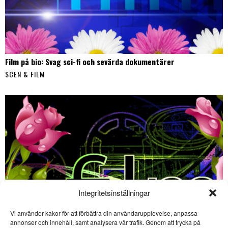
Film på bio: Svag sci-fi och sevärda dokumentärer
SCEN & FILM
Integritetsinställningar
Vi använder kakor för att förbättra din användarupplevelse, anpassa
SE ÄVEN
annonser och innehåll, samt analysera vår trafik. Genom att trycka på