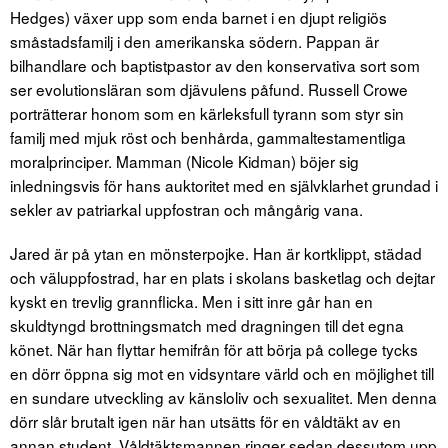
Hedges) växer upp som enda barnet i en djupt religiös
småstadsfamilj i den amerikanska södern. Pappan är
bilhandlare och baptistpastor av den konservativa sort som
ser evolutionsläran som djävulens påfund. Russell Crowe
porträtterar honom som en kärleksfull tyrann som styr sin
familj med mjuk röst och benhårda, gammaltestamentliga
moralprinciper. Mamman (Nicole Kidman) böjer sig
inledningsvis för hans auktoritet med en självklarhet grundad i
sekler av patriarkal uppfostran och mångårig vana.
Jared är på ytan en mönsterpojke. Han är kortklippt, städad
och väluppfostrad, har en plats i skolans basketlag och dejtar
kyskt en trevlig grannflicka. Men i sitt inre går han en
skuldtyngd brottningsmatch med dragningen till det egna
könet. När han flyttar hemifrån för att börja på college tycks
en dörr öppna sig mot en vidsyntare värld och en möjlighet till
en sundare utveckling av känsloliv och sexualitet. Men denna
dörr slår brutalt igen när han utsätts för en våldtäkt av en
annan student. Våldtäktsmannen ringer sedan dessutom upp