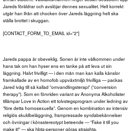
Jareds föräldrar och avslöjar dennes sexualitet. Helt korrekt
utgår han ifrån att chocken över Jareds läggning helt ska
ställa brottet i skuggan.
[CONTACT_FORM_TO_EMAIL id=”2″]
Jareds pappa är obeveklig. Sonen är inte välkommen under
hans tak om han hyser ens en tanke på att leva ut sin
läggning. Halvt frivilligt — i den mån man kan kalla känslor
framkallade av en homofob uppväxtmiljö frivilliga — packas
Jared iväg till så kallad ”omvandlingsterapi” (”conversion
therapy”). Som en förvriden variant av Anonyma Alkoholister
tillämpar Love in Action ett tolvstegsprogram under ledning av
”före detta homosexuella”. Genom en kombination av intensiv
religiös skuldbeläggning, frampressade syndabekännelser
och övningar i könsstereotypt beteende — ”Fake it till you
make it!” — ska hbtq-personer göras straighta.