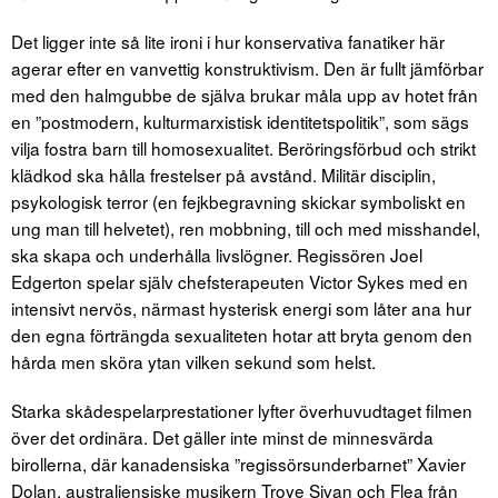
Det ligger inte så lite ironi i hur konservativa fanatiker här
agerar efter en vanvettig konstruktivism. Den är fullt jämförbar
med den halmgubbe de själva brukar måla upp av hotet från
en ”postmodern, kulturmarxistisk identitetspolitik”, som sägs
vilja fostra barn till homosexualitet. Beröringsförbud och strikt
klädkod ska hålla frestelser på avstånd. Militär disciplin,
psykologisk terror (en fejkbegravning skickar symboliskt en
ung man till helvetet), ren mobbning, till och med misshandel,
ska skapa och underhålla livslögner. Regissören Joel
Edgerton spelar själv chefsterapeuten Victor Sykes med en
intensivt nervös, närmast hysterisk energi som låter ana hur
den egna förträngda sexualiteten hotar att bryta genom den
hårda men sköra ytan vilken sekund som helst.
Starka skådespelarprestationer lyfter överhuvudtaget filmen
över det ordinära. Det gäller inte minst de minnesvärda
birollerna, där kanadensiska ”regissörsunderbarnet” Xavier
Dolan, australiensiske musikern Troye Sivan och Flea från