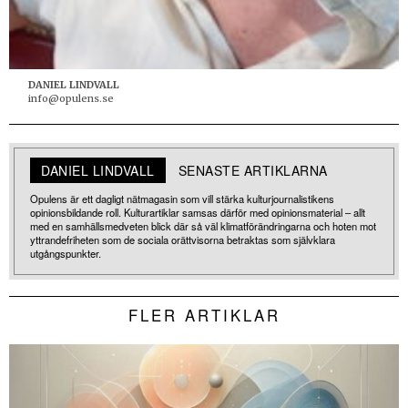
DANIEL LINDVALL
info@opulens.se
DANIEL LINDVALL
SENASTE ARTIKLARNA
Opulens är ett dagligt nätmagasin som vill stärka kulturjournalistikens
opinionsbildande roll. Kulturartiklar samsas därför med opinionsmaterial – allt
med en samhällsmedveten blick där så väl klimatförändringarna och hoten mot
yttrandefriheten som de sociala orättvisorna betraktas som självklara
utgångspunkter.
FLER ARTIKLAR