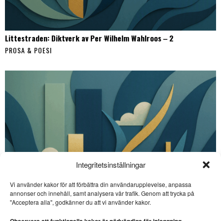
Littestraden: Diktverk av Per Wilhelm Wahlroos ‒ 2
PROSA & POESI
Integritetsinställningar
Vi använder kakor för att förbättra din användarupplevelse, anpassa
annonser och innehåll, samt analysera vår trafik. Genom att trycka på
SE ÄVEN
"Acceptera alla", godkänner du att vi använder kakor.
Lennart Sjögren skriver
storartad poesi