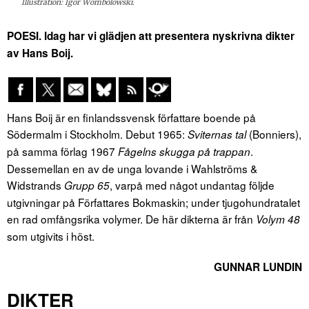
Illustration: Igor Wombolowski.
POESI. Idag har vi glädjen att presentera nyskrivna dikter
av Hans Boij.
Hans Boij är en finlandssvensk författare boende på
Södermalm i Stockholm. Debut 1965:
(Bonniers),
Sviternas tal
på samma förlag 1967
.
Fågelns skugga på trappan
Dessemellan en av de unga lovande i Wahlströms &
Widstrands
, varpå med något undantag följde
Grupp 65
utgivningar på Författares Bokmaskin; under tjugohundratalet
en rad omfångsrika volymer. De här dikterna är från
Volym 48
som utgivits i höst.
GUNNAR LUNDIN
DIKTER