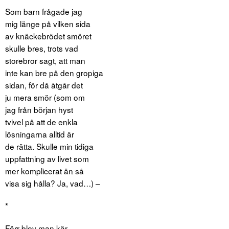
Som barn frågade jag
mig länge på vilken sida
av knäckebrödet smöret
skulle bres, trots vad
storebror sagt, att man
inte kan bre på den gropiga
sidan, för då åtgår det
ju mera smör (som om
jag från början hyst
tvivel på att de enkla
lösningarna alltid är
de rätta. Skulle min tidiga
uppfattning av livet som
mer komplicerat än så
visa sig hålla? Ja, vad…) –
*
Förr blev man kär