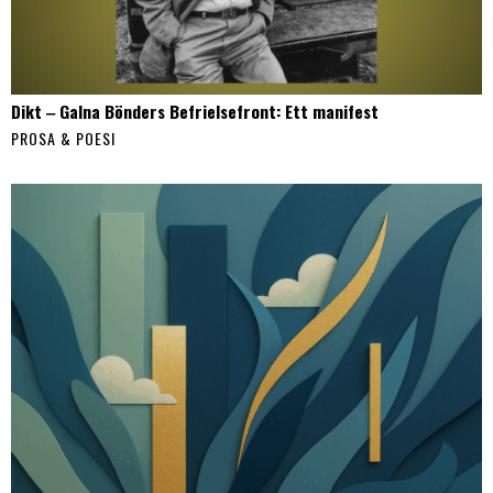
Dikt ‒ Galna Bönders Befrielsefront: Ett manifest
PROSA & POESI