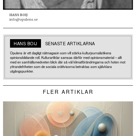
HANS BOIJ
info@opulens.se
HANS BOIJ
SENASTE ARTIKLARNA
Opulens är ett dagligt nätmagasin som vill stärka kulturjournalistikens
opinionsbildande roll. Kulturartiklar samsas därför med opinionsmaterial – allt
med en samhällsmedveten blick där så väl klimatförändringarna och hoten mot
yttrandefriheten som de sociala orättvisorna betraktas som självklara
utgångspunkter.
FLER ARTIKLAR