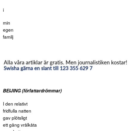
i
min
egen
familj
BEIJING (författardrömmar)
I den relativt
fridfulla natten
gav plötsligt
ett gäng vrålkåta