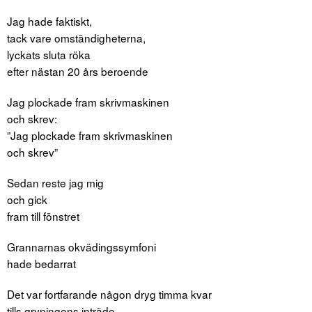
Jag hade faktiskt,
tack vare omständigheterna,
lyckats sluta röka
efter nästan 20 års beroende
Jag plockade fram skrivmaskinen
och skrev:
”Jag plockade fram skrivmaskinen
och skrev”
Sedan reste jag mig
och gick
fram till fönstret
Grannarnas okvädingssymfoni
hade bedarrat
Det var fortfarande någon dryg timma kvar
tills gryningens inträde