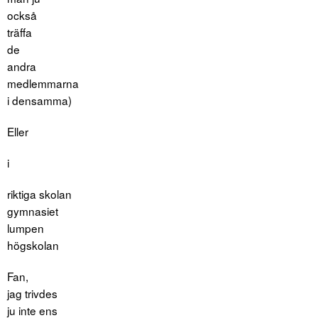
också
träffa
de
andra
medlemmarna
i densamma)
Eller
i
riktiga skolan
gymnasiet
lumpen
högskolan
Fan,
jag trivdes
ju inte ens