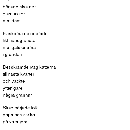
började hiva ner
glasflaskor
mot dem
Flaskorna detonerade
likt handgranater
mot gatstenarna
i gränden
Det skrämde iväg katterna
till nästa kvarter
och väckte
ytterligare
några grannar
Strax började folk
gapa och skrika
på varandra