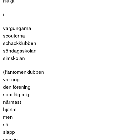
riktigt
i
vargungarna
scouterna
schackklubben
söndagsskolan
simskolan
(Fantomenklubben
var nog
den förening
som låg mig
närmast
hjärtat
men
så
slapp
man ju