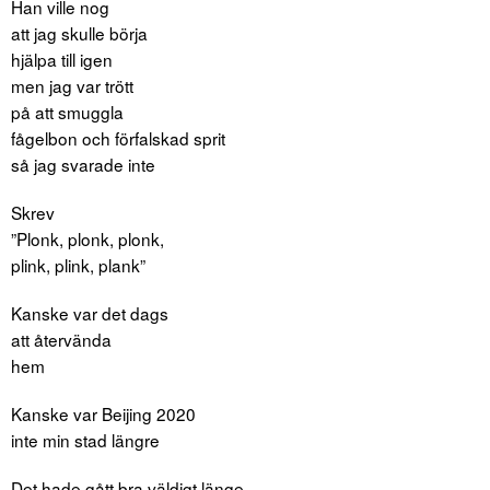
Han ville nog
att jag skulle börja
hjälpa till igen
men jag var trött
på att smuggla
fågelbon och förfalskad sprit
så jag svarade inte
Skrev
”Plonk, plonk, plonk,
plink, plink, plank”
Kanske var det dags
att återvända
hem
Kanske var Beijing 2020
inte min stad längre
Det hade gått bra väldigt länge