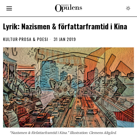
Lyrik: Nazismen & författarframtid i Kina
KULTUR
·
PROSA & POESI
31 JAN 2019
“Nazismen & författarframtid i Kina.” Illustration: Clemens Altgård.