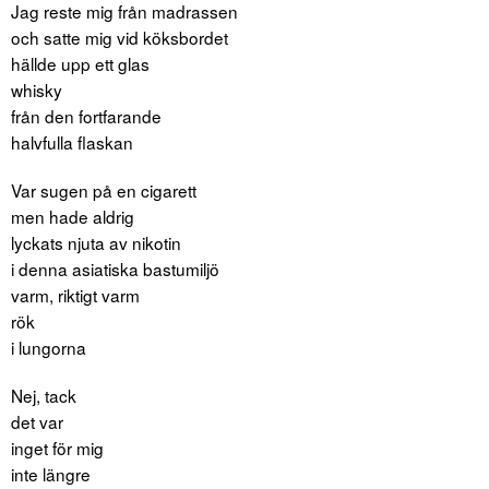
Jag reste mig från madrassen
och satte mig vid köksbordet
hällde upp ett glas
whisky
från den fortfarande
halvfulla flaskan
Var sugen på en cigarett
men hade aldrig
lyckats njuta av nikotin
i denna asiatiska bastumiljö
varm, riktigt varm
rök
i lungorna
Nej, tack
det var
inget för mig
inte längre