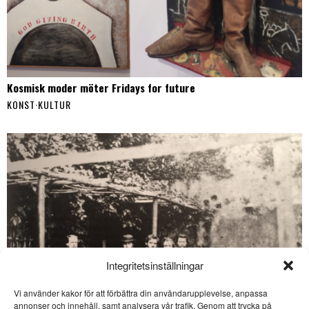
Kosmisk moder möter Fridays for future
KONST
·
KULTUR
Integritetsinställningar
Vi använder kakor för att förbättra din användarupplevelse, anpassa
annonser och innehåll, samt analysera vår trafik. Genom att trycka på
SE ÄVEN