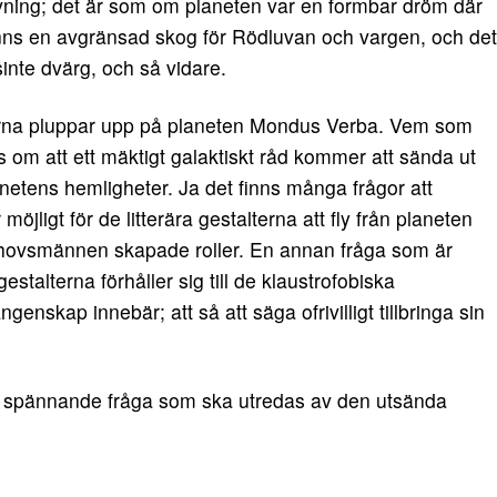
mgivning; det är som om planeten var en formbar dröm där
et finns en avgränsad skog för Rödluvan och vargen, och det
sinte dvärg, och så vidare.
urerna pluppar upp på planeten Mondus Verba. Vem som
as om att ett mäktigt galaktiskt råd kommer att sända ut
anetens hemligheter. Ja det finns många frågor att
öjligt för de litterära gestalterna att fly från planeten
pphovsmännen skapade roller. En annan fråga som är
talterna förhåller sig till de klaustrofobiska
genskap innebär; att så att säga ofrivilligt tillbringa sin
n spännande fråga som ska utredas av den utsända