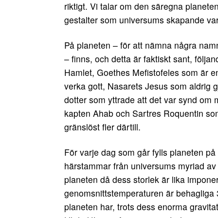
riktigt. Vi talar om den säregna planet
gestalter som universums skapande vare
På planeten – för att nämna några nam
– finns, och detta är faktiskt sant, följ
Hamlet, Goethes Mefistofeles som är en del
verka gott, Nasarets Jesus som aldrig g
dotter som yttrade att det var synd o
kapten Ahab och Sartres Roquentin som 
gränslöst fler därtill.
För varje dag som går fylls planeten på
härstammar från universums myriad av 
planeten då dess storlek är lika impone
genomsnittstemperaturen är behagliga 
planeten har, trots dess enorma gravita