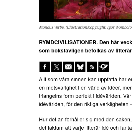
Mondus Verba. (Illustration/copyright: Igor Wombolo
RYMDCIVILISATIONER. Den här vecka
som bokstavligen befolkas av litterär
Allt som våra sinnen kan uppfatta har en
en motsvarighet i en värld av idéer, men t
triangelns form perfekt i idévärlden. Vår
idévärlden, för den riktiga verkligheten –
Hur det än förhåller sig med den sake
det faktum att varje litterär idé och fan