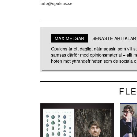
info@opulens.se
MAX MELGAR
SENASTE ARTIKLAR
Opulens är ett dagligt nätmagasin som vill stä
samsas därför med opinionsmaterial – allt 
hoten mot yttrandefriheten som de sociala o
FLE