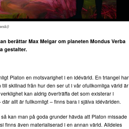
wski)
n berättar Max Melgar om planeten Mondus Verba
a gestalter.
ligt Platon en motsvarighet i en idévärld. En triangel har
ill skillnad från hur den ser ut i vår ofullkomliga värld är
 verklighet kan aldrig överträffa det som existerar i
 där allt är fullkomligt – finns bara i själva idévärlden.
n, så kan man på goda grunder hävda att Platon missade
tasi finns även materialiserad i en annan värld. Alldeles