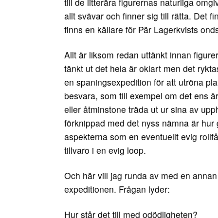
till de litterära figurernas naturliga o
allt svävar och finner sig till rätta. D
finns en källare för Pär Lagerkvists ond
Allt är liksom redan uttänkt innan fig
tänkt ut det hela är oklart men det rykt
en spaningsexpedition för att utröna pl
besvara, som till exempel om det ens är m
eller åtminstone träda ut ur sina av u
förknippad med det nyss nämna är hur ges
aspekterna som en eventuellt evig rollfån
tillvaro i en evig loop.
Och här vill jag runda av med en anna
expeditionen. Frågan lyder:
Hur står det till med odödligheten?