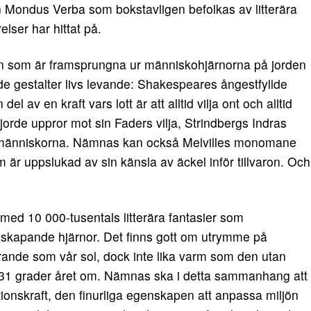
en Mondus Verba som bokstavligen befolkas av litterära
lser har hittat på.
n som är framsprungna ur människohjärnorna på jorden
ande gestalter livs levande: Shakespeares ångestfyllde
 av en kraft vars lott är att alltid vilja ont och alltid
jorde uppror mot sin Faders vilja, Strindbergs Indras
m människorna. Nämnas kan också Melvilles monomane
är uppslukad av sin känsla av äckel inför tillvaron. Och
 med 10 000-tusentals litterära fantasier som
skapande hjärnor. Det finns gott om utrymme på
rande som vår sol, dock inte lika varm som den utan
31 grader året om. Nämnas ska i detta sammanhang att
tionskraft, den finurliga egenskapen att anpassa miljön