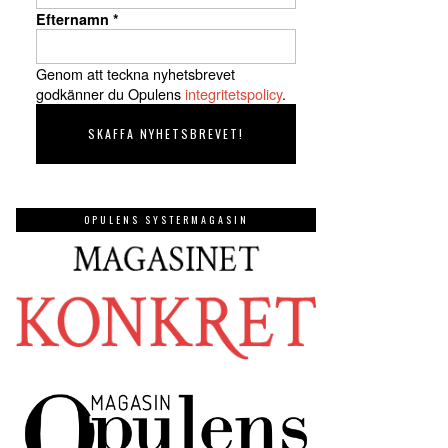
Efternamn
*
Genom att teckna nyhetsbrevet
godkänner du Opulens
integritetspolicy
.
OPULENS SYSTERMAGASIN