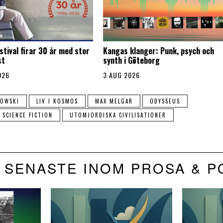
stival firar 30 år med stor
Kangas klanger: Punk, psych och
st
synth i Göteborg
026
3 AUG 2026
OWSKI
LIV I KOSMOS
MAX MELGAR
ODYSSEUS
SCIENCE FICTION
UTOMJORDISKA CIVILISATIONER
 SENASTE INOM PROSA & P