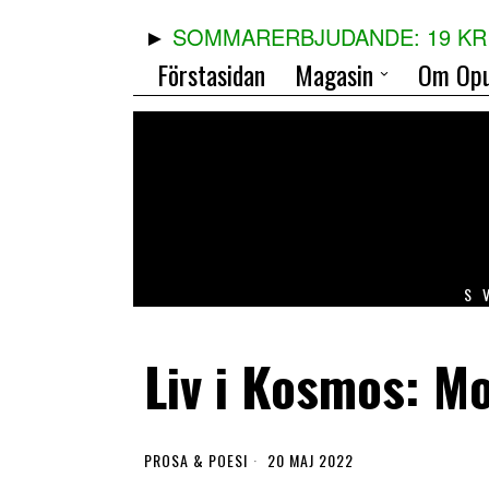
SOMMARERBJUDANDE: 19 KR 
Förstasidan
Magasin
Om Opu
S
Liv i Kosmos: M
PROSA & POESI
20 MAJ 2022