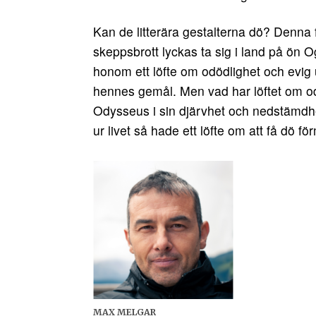
Kan de litterära gestalterna dö? Denna f
skeppsbrott lyckas ta sig i land på ön 
honom ett löfte om odödlighet och evig
hennes gemål. Men vad har löftet om od
Odysseus i sin djärvhet och nedstämdhet 
ur livet så hade ett löfte om att få dö f
MAX MELGAR