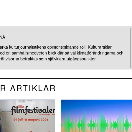
NA
rka kulturjournalistikens opinionsbildande roll. Kulturartiklar
med en samhällsmedveten blick där så väl klimatförändringarna och
rättvisorna betraktas som självklara utgångspunkter.
R ARTIKLAR