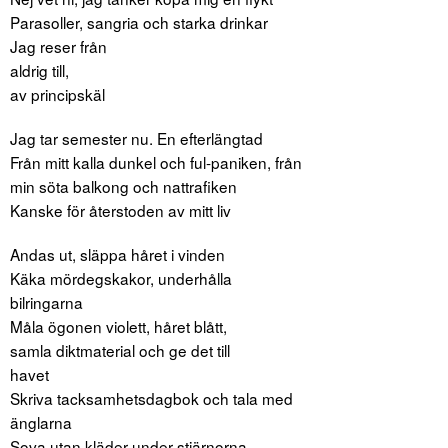
Parasoller, sangria och starka drinkar
Jag reser från
aldrig till,
av principskäl
Jag tar semester nu. En efterlängtad
Från mitt kalla dunkel och ful-paniken, från
min söta balkong och nattrafiken
Kanske för återstoden av mitt liv
Andas ut, släppa håret i vinden
Käka mördegskakor, underhålla
bilringarna
Måla ögonen violett, håret blått,
samla diktmaterial och ge det till
havet
Skriva tacksamhetsdagbok och tala med
änglarna
Sova utan kläder under stjärnorna