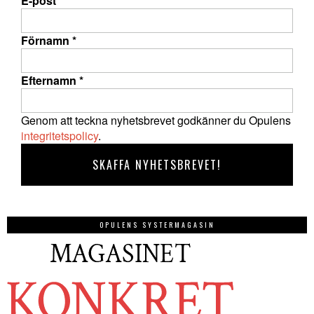
E-post
*
Förnamn
*
Efternamn
*
Genom att teckna nyhetsbrevet godkänner du Opulens
integritetspolicy
.
OPULENS SYSTERMAGASIN