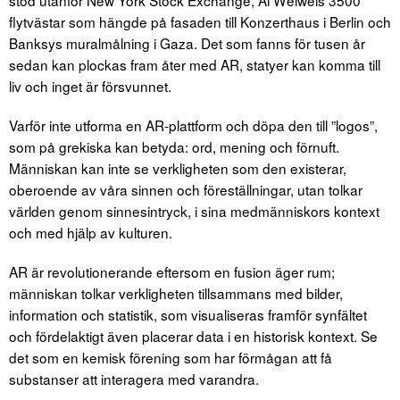
stod utanför New York Stock Exchange, Ai Weiweis 3500
flytvästar som hängde på fasaden till Konzerthaus i Berlin och
Banksys muralmålning i Gaza. Det som fanns för tusen år
sedan kan plockas fram åter med AR, statyer kan komma till
liv och inget är försvunnet.
Varför inte utforma en AR-plattform och döpa den till ”logos”,
som på grekiska kan betyda: ord, mening och förnuft.
Människan kan inte se verkligheten som den existerar,
oberoende av våra sinnen och föreställningar, utan tolkar
världen genom sinnesintryck, i sina medmänniskors kontext
och med hjälp av kulturen.
AR är revolutionerande eftersom en fusion äger rum;
människan tolkar verkligheten tillsammans med bilder,
information och statistik, som visualiseras framför synfältet
och fördelaktigt även placerar data i en historisk kontext. Se
det som en kemisk förening som har förmågan att få
substanser att interagera med varandra.