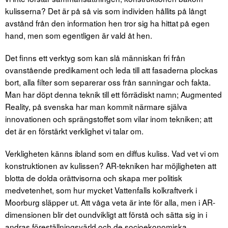
kulisserna? Det är på så vis som individen hållits på långt
avstånd från den information hen tror sig ha hittat på egen
hand, men som egentligen är vald åt hen.
Det finns ett verktyg som kan slå människan fri från
ovanstående predikament och leda till att fasaderna plockas
bort, alla filter som separerar oss från sanningar och fakta.
Man har döpt denna teknik till ett förrädiskt namn; Augmented
Reality, på svenska har man kommit närmare själva
innovationen och sprängstoffet som vilar inom tekniken; att
det är en förstärkt verklighet vi talar om.
Verkligheten känns ibland som en diffus kuliss. Vad vet vi om
konstruktionen av kulissen? AR-tekniken har möjligheten att
blotta de dolda orättvisorna och skapa mer politisk
medvetenhet, som hur mycket Vattenfalls kolkraftverk i
Moorburg släpper ut. Att våga veta är inte för alla, men i AR-
dimensionen blir det oundvikligt att förstå och sätta sig in i
andras föreställningsvärld och de socioekonomiska