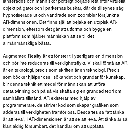
lanserades och människor plötsligt började leta efter virtuella
objekt på gator och i parkernas buskar, där de till synes såg
hypnotiserade ut och vandrade som zoombier försjunkna i
AR-dimensionen. Det finns själ att bejaka en utopisk AR-
dimension, eftersom det går att utforma och bygga en
plattform som hjälper människan att se till det
allmänmänskliga bästa.
Augmented Reality är ett fönster till ytterligare en dimension
och bör inte reduceras till verklighetsflykt. Vi skall förstå att AR
är en teknologi, precis som skriften är en teknologi. Precis
som böcker hjälper oss i sökandet och grundar för kunskap,
blir denna teknik ett medel för människan att utföra
datautvinning och på så vis skaffa sig en grundad teori om
samhällets tillstånd. AR existerar med hjälp av
programmerare, de skriver kod som skapar grafiken som
adderas till verkligheten framför oss. Descartes sa “att tänka
är att leva”, i AR-dimensionen är att se att leva. Att tänka är så
klart aldrig försumbart, det handlar om att uppfatta