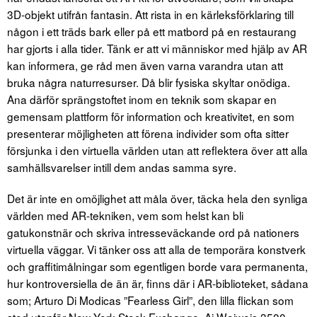
3D-objekt utifrån fantasin. Att rista in en kärleksförklaring till
någon i ett träds bark eller på ett matbord på en restaurang
har gjorts i alla tider. Tänk er att vi människor med hjälp av AR
kan informera, ge råd men även varna varandra utan att
bruka några naturresurser. Då blir fysiska skyltar onödiga.
Ana därför sprängstoftet inom en teknik som skapar en
gemensam plattform för information och kreativitet, en som
presenterar möjligheten att förena individer som ofta sitter
försjunka i den virtuella världen utan att reflektera över att alla
samhällsvarelser intill dem andas samma syre.
Det är inte en omöjlighet att måla över, täcka hela den synliga
världen med AR-tekniken, vem som helst kan bli
gatukonstnär och skriva intresseväckande ord på nationers
virtuella väggar. Vi tänker oss att alla de temporära konstverk
och graffitimålningar som egentligen borde vara permanenta,
hur kontroversiella de än är, finns där i AR-biblioteket, sådana
som; Arturo Di Modicas ”Fearless Girl”, den lilla flickan som