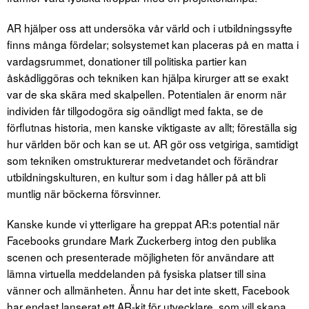
AR hjälper oss att undersöka vår värld och i utbildningssyfte
finns många fördelar; solsystemet kan placeras på en matta i
vardagsrummet, donationer till politiska partier kan
åskådliggöras och tekniken kan hjälpa kirurger att se exakt
var de ska skära med skalpellen. Potentialen är enorm när
individen får tillgodogöra sig oändligt med fakta, se de
förflutnas historia, men kanske viktigaste av allt; föreställa sig
hur världen bör och kan se ut. AR gör oss vetgiriga, samtidigt
som tekniken omstrukturerar medvetandet och förändrar
utbildningskulturen, en kultur som i dag håller på att bli
muntlig när böckerna försvinner.
Kanske kunde vi ytterligare ha greppat AR:s potential när
Facebooks grundare Mark Zuckerberg intog den publika
scenen och presenterade möjligheten för användare att
lämna virtuella meddelanden på fysiska platser till sina
vänner och allmänheten. Ännu har det inte skett, Facebook
har endast lanserat ett AR-kit för utvecklare, som vill skapa