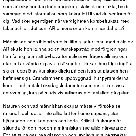
som är i skymundan för människan, statistik och fakta, binds
samman med information som är knutet till vad du ser framför
dig. Vad sker egentligen när verkligheten korsbefruktas med
fakta och allt det som AR-dimensionen kan tillhandahålla?
Människan sägs ibland vara lat till sin natur, men med hjälp av
AR skulle hen kunna se ett kunskapsträd med förgreningar
framför sig, utan att behöva formulera en frågeställning och
utan att använda sig av en sökmotor. Då kan hen tillgodogöra
sig en uppsjö av kunskap direkt på den fysiska platsen hen
befinner sig i. Grundämnens uppbyggnad, hur pyramiderna
kom till och antalet riksdagsledamöter som röstat i en viss
omröstning, kan på studs visualiseras mot asfalten på gatan.
Naturen och vad människan skapat måste vi försöka se
rationellt och det är inte alltid lätt för homo sapiens, utan
hjälpmedel som kompass och karta. Kritiskt tänkande är
sålunda för den moderna människan inte alltid närvarande.
För att ta på oss nya glasögon och uppleva nya perspektiv,