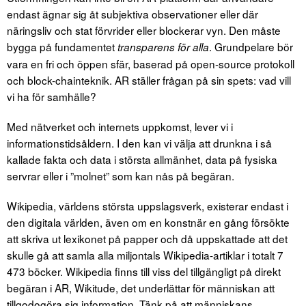
endast ägnar sig åt subjektiva observationer eller där
näringsliv och stat förvrider eller blockerar vyn. Den måste
bygga på fundamentet
. Grundpelare bör
transparens för alla
vara en fri och öppen sfär, baserad på open-source protokoll
och block-chainteknik. AR ställer frågan på sin spets: vad vill
vi ha för samhälle?
Med nätverket och internets uppkomst, lever vi i
informationstidsåldern. I den kan vi välja att drunkna i så
kallade fakta och data i största allmänhet, data på fysiska
servrar eller i ”molnet” som kan nås på begäran.
Wikipedia, världens största uppslagsverk, existerar endast i
den digitala världen, även om en konstnär en gång försökte
att skriva ut lexikonet på papper och då uppskattade att det
skulle gå att samla alla miljontals Wikipedia-artiklar i totalt 7
473 böcker. Wikipedia finns till viss del tillgängligt på direkt
begäran i AR, Wikitude, det underlättar för människan att
tillgodogöra sig information. Tänk på att människans