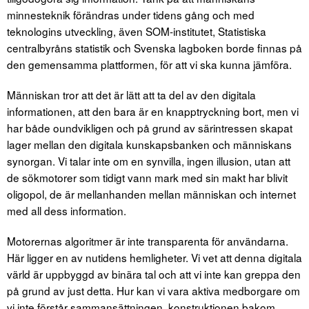
minnesteknik förändras under tidens gång och med
teknologins utveckling, även SOM-institutet, Statistiska
centralbyråns statistik och Svenska lagboken borde finnas på
den gemensamma plattformen, för att vi ska kunna jämföra.
Människan tror att det är lätt att ta del av den digitala
informationen, att den bara är en knapptryckning bort, men vi
har både oundvikligen och på grund av särintressen skapat
lager mellan den digitala kunskapsbanken och människans
synorgan. Vi talar inte om en synvilla, ingen illusion, utan att
de sökmotorer som tidigt vann mark med sin makt har blivit
oligopol, de är mellanhanden mellan människan och internet
med all dess information.
Motorernas algoritmer är inte transparenta för användarna.
Här ligger en av nutidens hemligheter. Vi vet att denna digitala
värld är uppbyggd av binära tal och att vi inte kan greppa den
på grund av just detta. Hur kan vi vara aktiva medborgare om
vi inte förstår sammansättningen, konstruktionen bakom