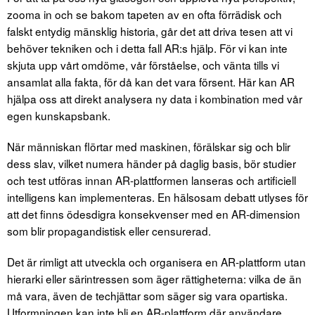
zooma in och se bakom tapeten av en ofta förrädisk och
falskt entydig mänsklig historia, går det att driva tesen att vi
behöver tekniken och i detta fall AR:s hjälp. För vi kan inte
skjuta upp vårt omdöme, vår förståelse, och vänta tills vi
ansamlat alla fakta, för då kan det vara försent. Här kan AR
hjälpa oss att direkt analysera ny data i kombination med vår
egen kunskapsbank.
När människan flörtar med maskinen, förälskar sig och blir
dess slav, vilket numera händer på daglig basis, bör studier
och test utföras innan AR-plattformen lanseras och artificiell
intelligens kan implementeras. En hälsosam debatt utlyses för
att det finns ödesdigra konsekvenser med en AR-dimension
som blir propagandistisk eller censurerad.
Det är rimligt att utveckla och organisera en AR-plattform utan
hierarki eller särintressen som äger rättigheterna: vilka de än
må vara, även de techjättar som säger sig vara opartiska.
Utformningen kan inte bli en AR-plattform där användare