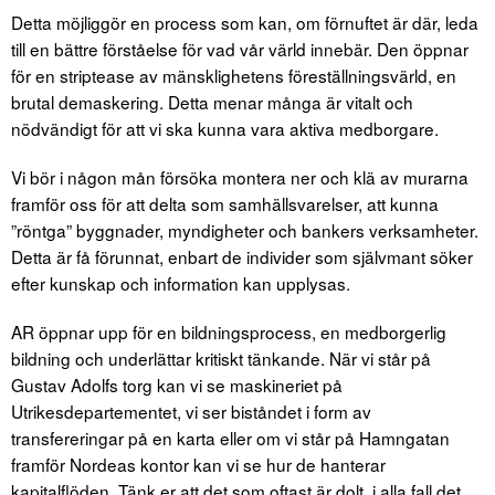
Detta möjliggör en process som kan, om förnuftet är där, leda
till en bättre förståelse för vad vår värld innebär. Den öppnar
för en striptease av mänsklighetens föreställningsvärld, en
brutal demaskering. Detta menar många är vitalt och
nödvändigt för att vi ska kunna vara aktiva medborgare.
Vi bör i någon mån försöka montera ner och klä av murarna
framför oss för att delta som samhällsvarelser, att kunna
”röntga” byggnader, myndigheter och bankers verksamheter.
Detta är få förunnat, enbart de individer som självmant söker
efter kunskap och information kan upplysas.
AR öppnar upp för en bildningsprocess, en medborgerlig
bildning och underlättar kritiskt tänkande. När vi står på
Gustav Adolfs torg kan vi se maskineriet på
Utrikesdepartementet, vi ser biståndet i form av
transfereringar på en karta eller om vi står på Hamngatan
framför Nordeas kontor kan vi se hur de hanterar
kapitalflöden. Tänk er att det som oftast är dolt, i alla fall det