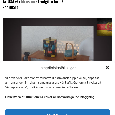
Är USA världens mest vulgära land?
KRÖNIKOR
Integritetsinställningar
Vi använder kakor för att förbättra din användarupplevelse, anpassa
annonser och innehåll, samt analysera vår trafik. Genom att trycka på
SE ÄVEN
"Acceptera alla", godkänner du att vi använder kakor.
Žižek klargör men vägleder
inte
Observera att funktionella kakor är nödvändiga för inloggning.
FILOSOFI/POLITIK. Žižek
påvisar att vi lever i ett system
som
Veckans DDR: Kulinarisk kultur i socialismens namn