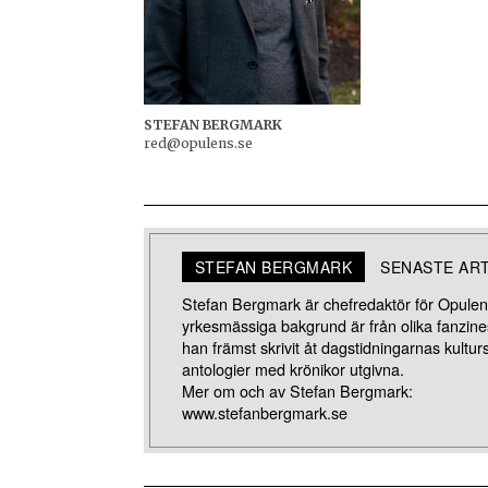
STEFAN BERGMARK
red@opulens.se
STEFAN BERGMARK
SENASTE AR
Stefan Bergmark är chefredaktör för Opulens
yrkesmässiga bakgrund är från olika fanzines
han främst skrivit åt dagstidningarnas kulturs
antologier med krönikor utgivna.
Mer om och av Stefan Bergmark:
www.stefanbergmark.se