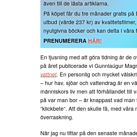
även till de låsta artiklarna.
På köpet får du tre månader gratis på
utbud (värde 237 kr) av kvalitetsfilme
nyutgivna böcker och kan delta i våra f
PRENUMERERA
HÄR!
En tjusning med att göra tidning är de o
på året publicerade vi Gunnlaúgur Ma
vattnet
. En personlig och mycket välskr
– hur hav, sjöar och vattendrag är en väs
människors liv men att förhållandet till v
på var man bor – är knappast vad man 
”klickbete”. Att den skulle få, med våra
överraskning.
När jag nu tittar på den senaste månade