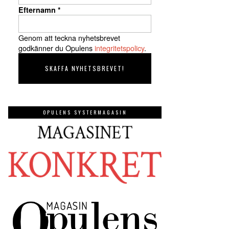
Efternamn
*
Genom att teckna nyhetsbrevet
godkänner du Opulens
integritetspolicy
.
OPULENS SYSTERMAGASIN