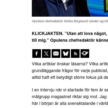
Opulens chefredaktör Stefan Bergmark vänder sig till 
KLICKJAKTEN. ”Utan att lova något, v
till mig.” Opulens chefredaktör känne
Vilka artiklar önskar läsarna? Vilka artikl
grundläggande frågor för varje publicist
alltid haft ett betydligt större fokus på 
I en intervju när vi startade för fem år 
målgrupp magasinet riktar sig mot. Jag
här i början är alla svensktalande i värl