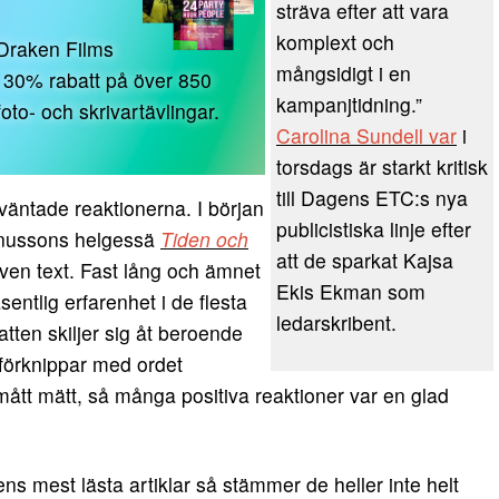
sträva efter att vara
komplext och
 Draken Films
mångsidigt i en
r, 30% rabatt på över 850
kampanjtidning.”
oto- och skrivartävlingar.
Carolina Sundell var
i
torsdags är starkt kritisk
till Dagens ETC:s nya
väntade reaktionerna. I början
publicistiska linje efter
gnussons helgessä
Tiden och
att de sparkat Kajsa
iven text. Fast lång och ämnet
Ekis Ekman som
entlig erfarenhet i de flesta
ledarskribent.
atten skiljer sig åt beroende
förknippar med ordet
 mått mätt, så många positiva reaktioner var en glad
ns mest lästa artiklar så stämmer de heller inte helt