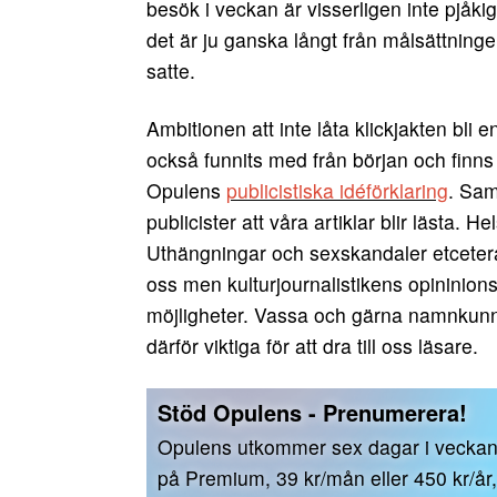
besök i veckan är visserligen inte pjåki
det är ju ganska långt från målsättninge
satte.
Ambitionen att inte låta klickjakten bli en
också funnits med från början och finns 
Opulens
publicistiska idéförklaring
. Sam
publicister att våra artiklar blir lästa. 
Uthängningar och sexskandaler etcetera 
oss men kulturjournalistikens opininions
möjligheter. Vassa och gärna namnkunni
därför viktiga för att dra till oss läsare.
Stöd Opulens - Prenumerera!
Opulens utkommer sex dagar i vecka
på Premium, 39 kr/mån eller 450 kr/år, 