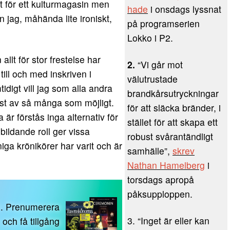
gt för ett kulturmagasin men
hade
i onsdags lyssnat
n jag, måhända lite ironiskt,
på programserien
Lokko i P2.
 allt för stor frestelse har
2.
“Vi går mot
till och med inskriven i
välutrustade
tidigt vill jag som alla andra
brandkårsutryckningar
Helst av så många som möjligt.
för att släcka bränder, i
är förstås inga alternativ för
stället för att skapa ett
bildande roll ger vissa
robust svårantändligt
ga krönikörer har varit och är
samhälle”,
skrev
Nathan Hamelberg
i
torsdags apropå
påksupploppen.
n. Prenumerera
3. “Inget är eller kan
och få tillgång