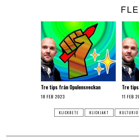
FLE
Tre tips från Opulensveckan
Tre tip
18 FEB 2023
11 FEB 2
KLICKBETE
KLICKJAKT
KULTURJO