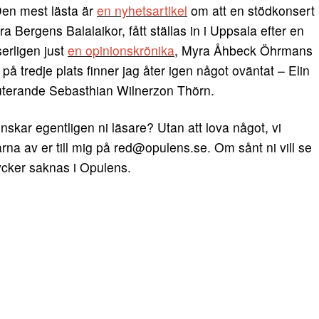
 Den mest lästa är
en nyhetsartikel
om att en stödkonsert
 Bergens Balalaikor, fått ställas in i Uppsala efter en
erligen just
en opinionskrönika
, Myra Åhbeck Öhrmans
på tredje plats finner jag åter igen något oväntat – Elin
erande Sebasthian Wilnerzon Thörn.
 önskar egentligen ni läsare? Utan att lova något, vi
ärna av er till mig på red@opulens.se. Om sånt ni vill se
tycker saknas i Opulens.