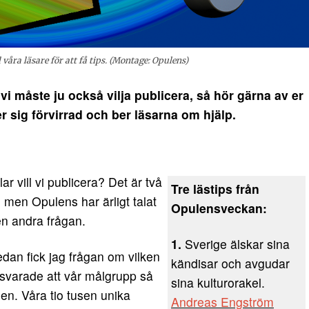
våra läsare för att få tips. (Montage: Opulens)
i måste ju också vilja publicera, så hör gärna av er
r sig förvirrad och ber läsarna om hjälp.
ar vill vi publicera? Det är två
Tre lästips från
, men Opulens har ärligt talat
Opulensveckan:
den andra frågan.
1.
Sverige älskar sina
sedan fick jag frågan om vilken
kändisar och avgudar
 svarade att vår målgrupp så
sina kulturorakel.
den. Våra tio tusen unika
Andreas Engström