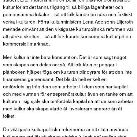
kultur för att det fanns tillgång till så billiga lägenheter och
gemensamma lokaler – så att folk kunde bo nära och faktiskt
verka i kulturen. Förra kulturministern Lena Adelsohn-Liljeroth
menade omvänt att den viktigaste kulturpolitiska reformen var
att sänka skatten – så att folk kunde konsumera kultur på en
kommersiell marknad.
Men kultur är inte bara konsumtion. Det är som sagt något
som skapas och delas också. Att folk får mer pengar i
plånboken hjälper föga om kulturen blir dyrare för att den inte
finansieras gemensamt. Det blir då helt enkelt en
omfördelning från dem som arbetar till dem som har kapital –
och med vurmen för entreprenörskultur även en tanke om att
kulturen i sig själv ska omfördela kapital så att de som arbetar
med kultur ska skapa värde åt investerare snarare än åt
folket.
De viktigaste kulturpolitiska reformerna är att sluta använda
kultur som ord för att skapa etniska ”vi och de” mellan stad