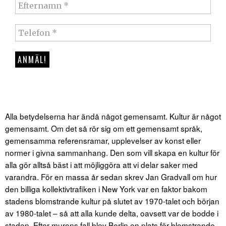
Alla betydelserna har ändå något gemensamt. Kultur är något
gemensamt. Om det så rör sig om ett gemensamt språk,
gemensamma referensramar, upplevelser av konst eller
normer i givna sammanhang. Den som vill skapa en kultur för
alla gör alltså bäst i att möjliggöra att vi delar saker med
varandra. För en massa år sedan skrev Jan Gradvall om hur
den billiga kollektivtrafiken i New York var en faktor bakom
stadens blomstrande kultur på slutet av 1970-talet och början
av 1980-talet – så att alla kunde delta, oavsett var de bodde i
staden. Efter murens fall blev Berlin en plats för blomstrande