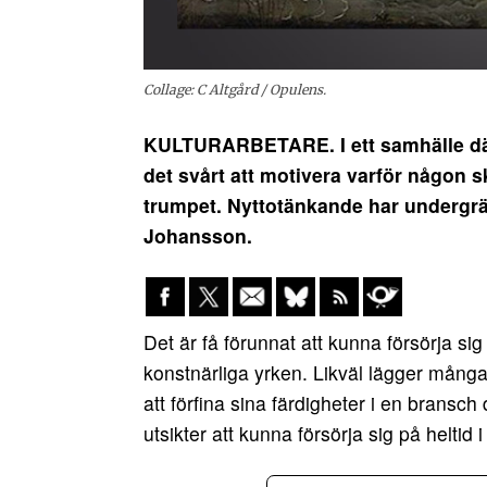
Collage: C Altgård / Opulens.
KULTURARBETARE. I ett samhälle där a
det svårt att motivera varför någon s
trumpet. Nyttotänkande har undergrä
Johansson.
Det är få förunnat att kunna försörja sig 
konstnärliga yrken. Likväl lägger mång
att förfina sina färdigheter i en brans
utsikter att kunna försörja sig på heltid 