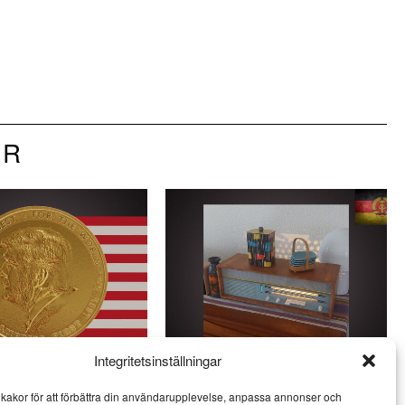
OR
Integritetsinställningar
ldens mest vulgära
Veckans DDR: Kulinarisk kultur i
kakor för att förbättra din användarupplevelse, anpassa annonser och
socialismens namn