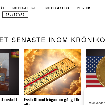
NÄR
KULTURARBETARE
KULTURSEKTORN
PREMIUM
TRUMPETARE
ET SENASTE INOM KRÖNIK
ttenstadt
Essä: Klimatfrågan en gång för
Är USA vär
Vi använder 
alla
land?