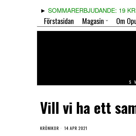
SOMMARERBJUDANDE: 19 KR 
Förstasidan
Magasin
Om Opu
S
Vill vi ha ett s
KRÖNIKOR
14 APR 2021