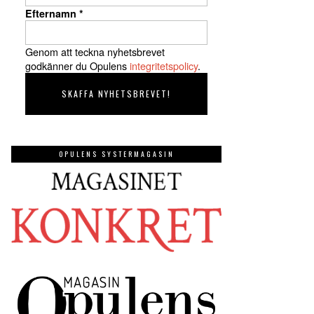
Efternamn
*
Genom att teckna nyhetsbrevet
godkänner du Opulens
integritetspolicy
.
OPULENS SYSTERMAGASIN