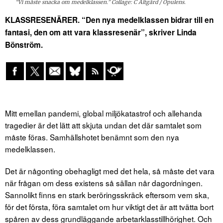
“Vi måste snacka om medelklassen.” Collage: C Altgård / Opulens.
KLASSRESENÄRER. “Den nya medelklassen bidrar till en
fantasi, den om att vara klassresenär”, skriver Linda
Bönström.
Mitt emellan pandemi, global miljökatastrof och allehanda
tragedier är det lätt att skjuta undan det där samtalet som
måste föras. Samhällshotet benämnt som den nya
medelklassen.
Det är någonting obehagligt med det hela, så måste det vara
när frågan om dess existens så sällan når dagordningen.
Sannolikt finns en stark beröringsskräck eftersom vem ska,
för det första, föra samtalet om hur viktigt det är att tvätta bort
spåren av dess grundläggande arbetarklasstillhörighet. Och