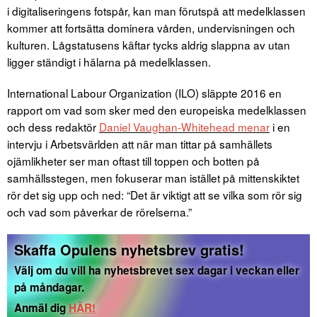
i digitaliseringens fotspår, kan man förutspå att medelklassen
kommer att fortsätta dominera vården, undervisningen och
kulturen. Lågstatusens käftar tycks aldrig slappna av utan
ligger ständigt i hälarna på medelklassen.
International Labour Organization (ILO) släppte 2016 en
rapport om vad som sker med den europeiska medelklassen
och dess redaktör
Daniel Vaughan-Whitehead menar
i en
intervju i Arbetsvärlden att när man tittar på samhällets
ojämlikheter ser man oftast till toppen och botten på
samhällsstegen, men fokuserar man istället på mittenskiktet
rör det sig upp och ned: “Det är viktigt att se vilka som rör sig
och vad som påverkar de rörelserna.”
Skaffa Opulens nyhetsbrev gratis!
Välj om du vill ha nyhetsbrevet sex dagar i veckan eller
på måndagar.
Anmäl dig
HÄR!