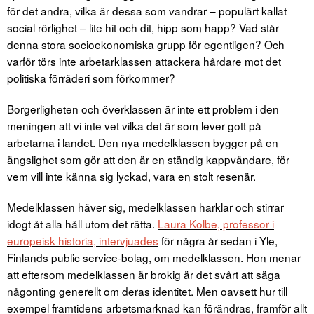
för det andra, vilka är dessa som vandrar – populärt kallat
social rörlighet – lite hit och dit, hipp som happ? Vad står
denna stora socioekonomiska grupp för egentligen? Och
varför törs inte arbetarklassen attackera hårdare mot det
politiska förräderi som förkommer?
Borgerligheten och överklassen är inte ett problem i den
meningen att vi inte vet vilka det är som lever gott på
arbetarna i landet. Den nya medelklassen bygger på en
ängslighet som gör att den är en ständig kappvändare, för
vem vill inte känna sig lyckad, vara en stolt resenär.
Medelklassen häver sig, medelklassen harklar och stirrar
idogt åt alla håll utom det rätta.
Laura Kolbe, professor i
europeisk historia, intervjuades
för några år sedan i Yle,
Finlands public service-bolag, om medelklassen. Hon menar
att eftersom medelklassen är brokig är det svårt att säga
någonting generellt om deras identitet. Men oavsett hur till
exempel framtidens arbetsmarknad kan förändras, framför allt