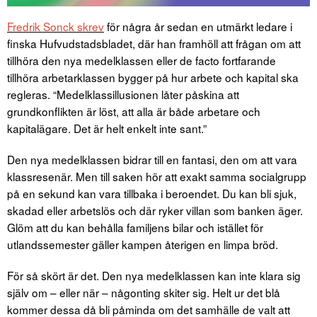
Fredrik Sonck skrev
för några år sedan en utmärkt ledare i
finska Hufvudstadsbladet, där han framhöll att frågan om att
tillhöra den nya medelklassen eller de facto fortfarande
tillhöra arbetarklassen bygger på hur arbete och kapital ska
regleras. “Medelklassillusionen låter påskina att
grundkonflikten är löst, att alla är både arbetare och
kapitalägare. Det är helt enkelt inte sant.”
Den nya medelklassen bidrar till en fantasi, den om att vara
klassresenär. Men till saken hör att exakt samma socialgrupp
på en sekund kan vara tillbaka i beroendet. Du kan bli sjuk,
skadad eller arbetslös och där ryker villan som banken äger.
Glöm att du kan behålla familjens bilar och istället för
utlandssemester gäller kampen återigen en limpa bröd.
För så skört är det. Den nya medelklassen kan inte klara sig
själv om – eller när – någonting skiter sig. Helt ur det blå
kommer dessa då bli påminda om det samhälle de valt att