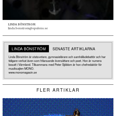
LINDA BÖNSTROM
linda.bonstrom@opulens.se
LINDA BÖNSTRÖM
SENASTE ARTIKLARNA
Linda Bönström är statsvetare, gymnasielärare och samhällsdebattör och har
tidigare verkat även som frilansande översättare och poet. Hon är numera
bosatt i Värmland. Tillsammans med Peter Sjöblom är hon chefredaktör för
musiksajten MONO.
www.monomagasin.se
FLER ARTIKLAR