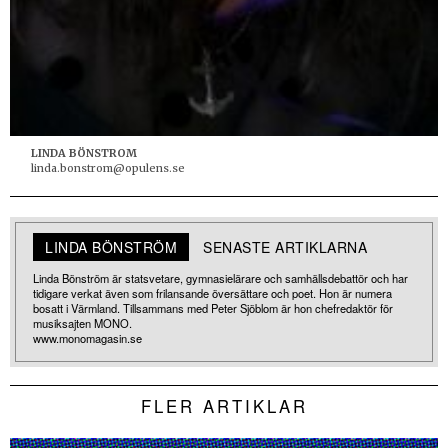
LINDA BÖNSTROM
linda.bonstrom@opulens.se
LINDA BÖNSTRÖM
SENASTE ARTIKLARNA
Linda Bönström är statsvetare, gymnasielärare och samhällsdebattör och har
tidigare verkat även som frilansande översättare och poet. Hon är numera
bosatt i Värmland. Tillsammans med Peter Sjöblom är hon chefredaktör för
musiksajten MONO.
www.monomagasin.se
FLER ARTIKLAR