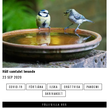
Håll samtalet levande
23 SEP 2020
COVID-19
FÖRTJÄNA
ILSKA
ORÄTTVISA
PANDEMI
SKRIVANDET
FÖLJ/GILLA OSS