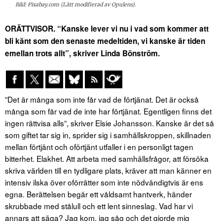
Bild: Pixabay.com (Lätt modifierad av Opulens).
ORÄTTVISOR. “Kanske lever vi nu i vad som kommer att
bli känt som den senaste medeltiden, vi kanske är tiden
emellan trots allt”, skriver Linda Bönström.
”Det är många som inte får vad de förtjänat. Det är också
många som får vad de inte har förtjänat. Egentligen finns det
ingen rättvisa alls”, skriver Elsie Johansson. Kanske är det så
som giftet tar sig in, sprider sig i samhällskroppen, skillnaden
mellan förtjänt och oförtjänt utfaller i en personligt tagen
bitterhet. Elakhet. Att arbeta med samhällsfrågor, att försöka
skriva världen till en tydligare plats, kräver att man känner en
intensiv ilska över oförrätter som inte nödvändigtvis är ens
egna. Berättelsen begär ett våldsamt hantverk, händer
skrubbade med stålull och ett lent sinneslag. Vad har vi
annars att säga? Jag kom, jag såg och det gjorde mig