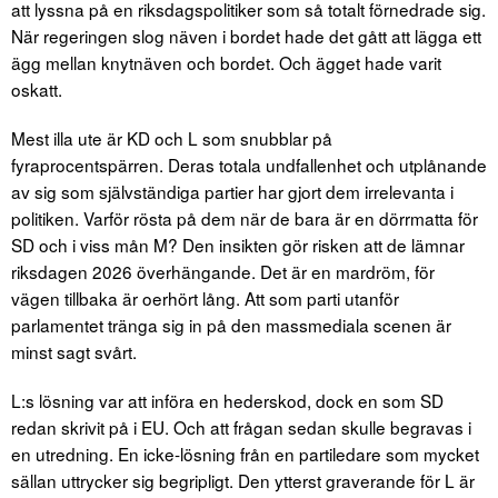
att lyssna på en riksdagspolitiker som så totalt förnedrade sig.
När regeringen slog näven i bordet hade det gått att lägga ett
ägg mellan knytnäven och bordet. Och ägget hade varit
oskatt.
Mest illa ute är KD och L som snubblar på
fyraprocentspärren. Deras totala undfallenhet och utplånande
av sig som självständiga partier har gjort dem irrelevanta i
politiken. Varför rösta på dem när de bara är en dörrmatta för
SD och i viss mån M? Den insikten gör risken att de lämnar
riksdagen 2026 överhängande. Det är en mardröm, för
vägen tillbaka är oerhört lång. Att som parti utanför
parlamentet tränga sig in på den massmediala scenen är
minst sagt svårt.
L:s lösning var att införa en hederskod, dock en som SD
redan skrivit på i EU. Och att frågan sedan skulle begravas i
en utredning. En icke-lösning från en partiledare som mycket
sällan uttrycker sig begripligt. Den ytterst graverande för L är