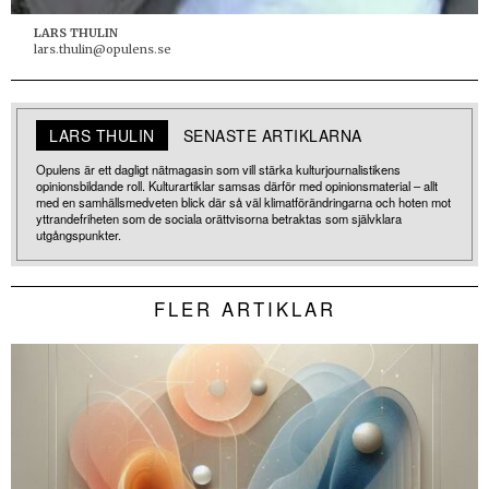
LARS THULIN
lars.thulin@opulens.se
LARS THULIN
SENASTE ARTIKLARNA
Opulens är ett dagligt nätmagasin som vill stärka kulturjournalistikens
opinionsbildande roll. Kulturartiklar samsas därför med opinionsmaterial – allt
med en samhällsmedveten blick där så väl klimatförändringarna och hoten mot
yttrandefriheten som de sociala orättvisorna betraktas som självklara
utgångspunkter.
FLER ARTIKLAR