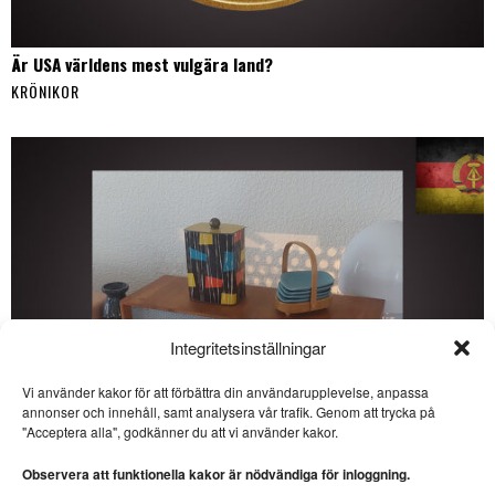
Är USA världens mest vulgära land?
KRÖNIKOR
Integritetsinställningar
Vi använder kakor för att förbättra din användarupplevelse, anpassa
annonser och innehåll, samt analysera vår trafik. Genom att trycka på
SE ÄVEN
"Acceptera alla", godkänner du att vi använder kakor.
Dagsvers om Carl-Oskar
Bohlin
Observera att funktionella kakor är nödvändiga för inloggning.
SATIR. Samuel Andersson har