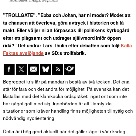
Illustration: C Altgård/Opulens
”TROLLGATE”. ”Ebba och Johan, har ni modet? Modet att
ta chansen att överleva, göra avtryck i historien och få
makt. Eller väljer ni att förpassas till politikens kyrkogård
efter ett plågsamt och utdraget självmord inför öppen
ridå?” Det undrar Lars Thulin efter debatten som följt
Kalla
Faktas avslöjande
av SD:s trollfabrik.
Begreppet kris lär på mandarin bestå av två tecken. Det ena
står för fara och det andra för möjlighet. På svenska kan det
likställas med det klämkäcka ordspråket: inget ont som inte
har något gott med sig. Innebörden är att i farofyllda
situationer som kräver handling finns möjligheten till nyttig och
nödvändig nyorientering.
Detta är i hög grad aktuellt när det gäller läget i vår riksdag