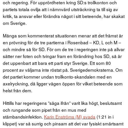
och regering. För upprördheten kring SD:s trollkonton och
partiets totala ovilja att i nämnvärd utsträckning ta till sig av
kritik, ta ansvar eller förändra något i sitt beteende, har skakat
om Sverige.
Många som kommenterat situationen menar att det främst är
en prövning för de tre partierna i Rosenbad – KD, L och M –
och mindre så för SD. För om de tre i regeringen inte på allvar
sätter ner foten och tvingar fram en förändring hos SD, så är
det uppenbart att bara ett parti styr Sverige. Ett som 80
procent av väljarna inte röstat på. Sverigedemokraterna. Om
det partiet kommer undan trollkonto-skandalen med en
axelryckning, då ligger vägen öppen för vilket beteende som
helst från dem.
Hittills har regeringens ”säga ifrån” varit lika högt, beslutsamt
och rungande som pipet från en mus med
stämbandsinfektion.
Karin Enströms (M) svada
(1:21 in i
klippet) var så surrig och pinsam att det var fysiskt smärtsamt