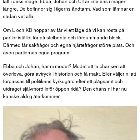
lätt i dess mage. Ebba, Johan och Ulf är inte ens i magen
längre. De befinner sig i tigerns ändtarm. Vad som lämnar en
sådan vet alla.
Om L och KD hoppar av får vi ett läge då vi kan rösta på
partier istället för på stelbenta och fördummande block.
Därmed får sakfrågor och egna hjärtefrågor större plats. Och
även partiernas egna program.
Ebba och Johan, har ni modet? Modet att ta chansen att
överleva, göra avtryck i historien och få makt. Eller väljer ni att
förpassas till politikens kyrkogård efter ett plågsamt och
utdraget självmord inför öppen ridå? Den chans ni har nu
kanske aldrig återkommer.