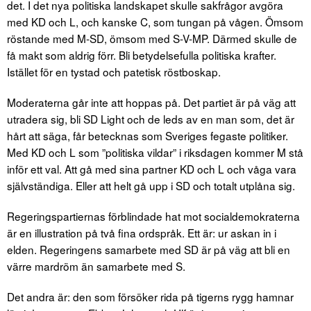
det. I det nya politiska landskapet skulle sakfrågor avgöra
med KD och L, och kanske C, som tungan på vågen. Ömsom
röstande med M-SD, ömsom med S-V-MP. Därmed skulle de
få makt som aldrig förr. Bli betydelsefulla politiska krafter.
Istället för en tystad och patetisk röstboskap.
Moderaterna går inte att hoppas på. Det partiet är på väg att
utradera sig, bli SD Light och de leds av en man som, det är
hårt att säga, får betecknas som Sveriges fegaste politiker.
Med KD och L som ”politiska vildar” i riksdagen kommer M stå
inför ett val. Att gå med sina partner KD och L och våga vara
självständiga. Eller att helt gå upp i SD och totalt utplåna sig.
Regeringspartiernas förblindade hat mot socialdemokraterna
är en illustration på två fina ordspråk. Ett är: ur askan in i
elden. Regeringens samarbete med SD är på väg att bli en
värre mardröm än samarbete med S.
Det andra är: den som försöker rida på tigerns rygg hamnar