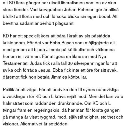
att SD flera gånger har utsett liberalismen som en av sina
stora fiender. Vad korvgubben Johan Pehrson gör är alltså
bildlikt att flörta med och försöka blidka sin egen bödel. Att
bevittna sådant är oerhört plågsamt.
KD har ett speciellt kors att bära i kraft av sin påstådda
kristendom. För det var Ebba Busch som möjliggjorde allt
med genom att bjuda Jimmie på köttbullar och välkomna
honom in i värmen. För att göra en liknelse med Nya
Testamentet: Judas fick i alla fall 30 silverpenningar för att
svika och förråda Jesus. Ebba fick inte ett öre för sitt svek,
däremot fick hon betala Jimmies köttbullar.
Politik är att våga. För att undvika den till synes oundvikliga
utvecklingen för KD och L krävs rejält mod. Men det kan vara
halmstrået som räddar den drunknande. Om KD och L
tvingar fram en regeringskris, då har man för första gången
på många år visat ryggrad, mod, självständighet, stolthet och
visioner. Alternativet är sotdöden.